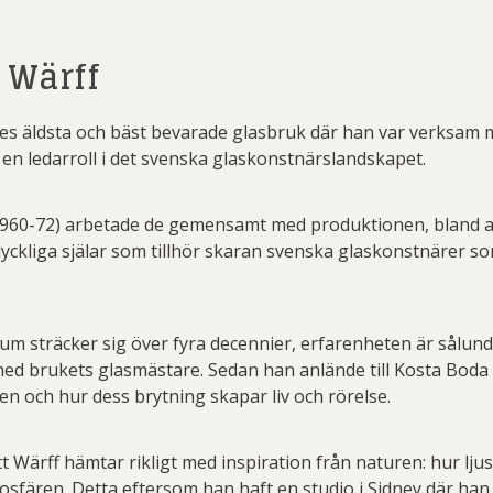
 Wärff
s äldsta och bäst bevarade glasbruk där han var verksam me
 en ledarroll i det svenska glaskonstnärslandskapet.
1960-72) arbetade de gemensamt med produktionen, bland a
å lyckliga själar som tillhör skaran svenska glaskonstnärer s
um sträcker sig över fyra decennier, erfarenheten är sålund
ed brukets glasmästare. Sedan han anlände till Kosta Boda 
len och hur dess brytning skapar liv och rörelse.
 Wärff hämtar rikligt med inspiration från naturen: hur ljus
mosfären. Detta eftersom han haft en studio i Sidney där han