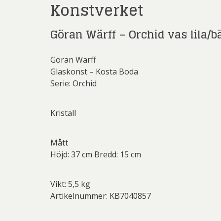
Konstverket
Rich
Sar
Göran Wärff – Orchid vas lila/b
Sti
Göran Wärff
Ulf G
Glaskonst – Kosta Boda
Zumre
Serie: Orchid
Kristall
Mått
Höjd: 37 cm Bredd: 15 cm
Vikt: 5,5 kg
Artikelnummer: KB7040857