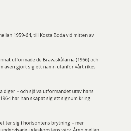
llan 1959-64, till Kosta Boda vid mitten av
nnat utformade de Bravaskålarna (1966) och
om även gjort sig ett namn utanför vårt rikes
a diger – och själva utformandet utav hans
1964 har han skapat sig ett signum kring
et ter sig i horisontens brytning – mer
 undervisade i glaskonstens värv. Åren mellan