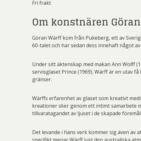
Fri frakt
Om konstnären Göran
Göran Wärff kom från Pukeberg, ett av Sverige
60-talet och har sedan dess innehaft något av
Under sitt äktenskap med makan Ann Wolff (
servisglaset Prince (1969). Wärff är en utav f
gränser.
Wärffs erfarenhet av glaset som kreativt medi
kreationer sker genom ett intimt samarbete m
tillvaratagandet av ljuset i de skapade föremå
Det levande i hans verk kommer sig även av att
specifikt menar Wärff just den australiska at