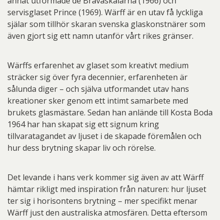
annat utformade de Bravaskålarna (1966) och
servisglaset Prince (1969). Wärff är en utav få lyckliga
själar som tillhör skaran svenska glaskonstnärer som
även gjort sig ett namn utanför vårt rikes gränser.
Wärffs erfarenhet av glaset som kreativt medium
sträcker sig över fyra decennier, erfarenheten är
sålunda diger – och själva utformandet utav hans
kreationer sker genom ett intimt samarbete med
brukets glasmästare. Sedan han anlände till Kosta Boda
1964 har han skapat sig ett signum kring
tillvaratagandet av ljuset i de skapade föremålen och
hur dess brytning skapar liv och rörelse.
Det levande i hans verk kommer sig även av att Wärff
hämtar rikligt med inspiration från naturen: hur ljuset
ter sig i horisontens brytning – mer specifikt menar
Wärff just den australiska atmosfären. Detta eftersom