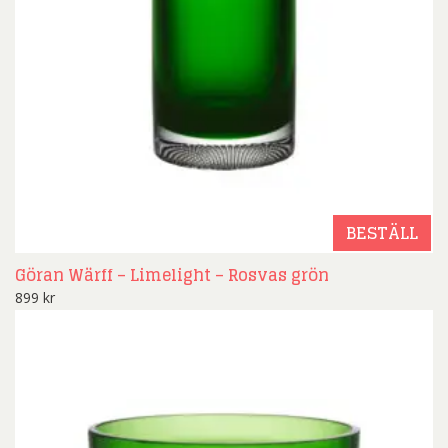
BESTÄLL
Göran Wärff – Limelight – Rosvas grön
899
kr