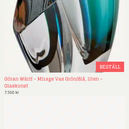
BESTÄLL
Göran Wärff – Mirage Vas Grön/Blå, liten –
Glaskonst
7.500
kr