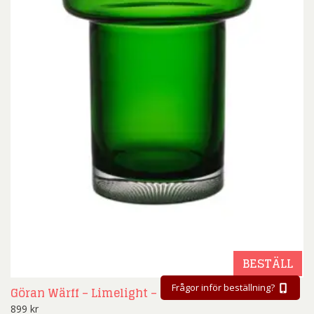
BESTÄLL
Frågor inför beställning?
Göran Wärff – Limelight – Tulpanvas Grön
899
kr