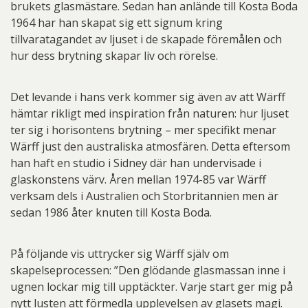
brukets glasmästare. Sedan han anlände till Kosta Boda
1964 har han skapat sig ett signum kring
tillvaratagandet av ljuset i de skapade föremålen och
hur dess brytning skapar liv och rörelse.
Det levande i hans verk kommer sig även av att Wärff
hämtar rikligt med inspiration från naturen: hur ljuset
ter sig i horisontens brytning – mer specifikt menar
Wärff just den australiska atmosfären. Detta eftersom
han haft en studio i Sidney där han undervisade i
glaskonstens värv. Åren mellan 1974-85 var Wärff
verksam dels i Australien och Storbritannien men är
sedan 1986 åter knuten till Kosta Boda.
På följande vis uttrycker sig Wärff själv om
skapelseprocessen: ”Den glödande glasmassan inne i
ugnen lockar mig till upptäckter. Varje start ger mig på
nytt lusten att förmedla upplevelsen av glasets magi.