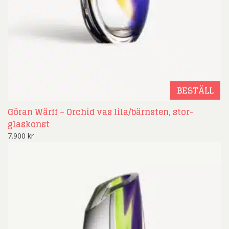
BESTÄLL
Göran Wärff – Orchid vas lila/bärnsten, stor-
glaskonst
7.900
kr