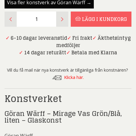
Visa fler konstverk av Göran Wärff →
Göran
LÄGG I KUNDKORG
Wärff
-
Mirage
✓
6-10 dagar leveranstid
✓
Fri frakt
✓
Äkthetsintyg
Vas
medföljer
Grön/Blå,
✓
14 dagar returätt
✓
Betala med Klarna
liten
-
Vill du få mail när nya konstverk är tillgänliga från konstnären?
Glaskonst
Klicka här.
mängd
Konstverket
Göran Wärff – Mirage Vas Grön/Blå,
liten – Glaskonst
Göran Wärff