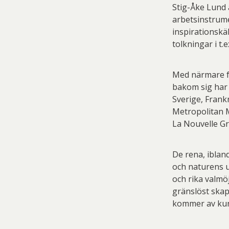
Stig-Åke Lund 
arbetsinstrume
inspirationskä
tolkningar i t.e
Med närmare fy
bakom sig har 
Sverige, Frank
Metropolitan M
La Nouvelle Gr
De rena, ibland
och naturens u
och rika valmö
gränslöst skap
kommer av kun