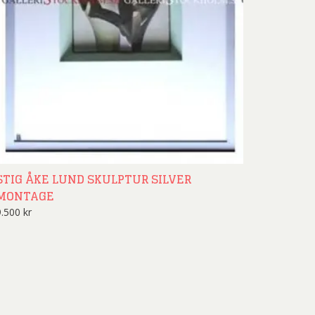
nd Svensson
Sandra Steen
fan Wentzel
Stig Lindberg
anne Nessim
Sven Lidberg
ö Edelmann
Olle Olson Hagalund
STIG ÅKE LUND SKULPTUR SILVER
MONTAGE
9.500
kr