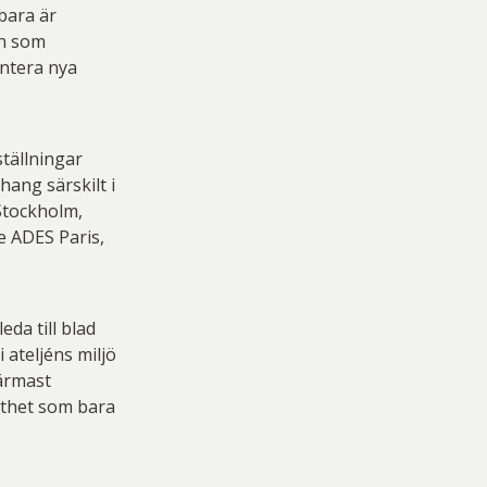
bara är
en som
entera nya
tällningar
ang särskilt i
Stockholm,
e ADES Paris,
da till blad
 ateljéns miljö
närmast
tthet som bara