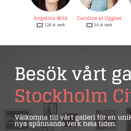
Angelica Wiik
Caroline af Ugglas
128 st verk
34 st verk
Besök vårt ga
Stockholm Ci
Välkomna till vårt galleri för en un
nya spännande verk hela tiden.