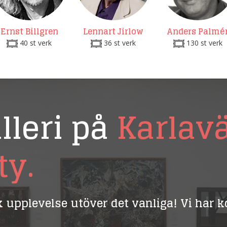
Ernst Billgren
Lennart Jirlow
Anders Palmé
40 st verk
36 st verk
130 st verk
lleri på
Karlav
ty.
ik upplevelse utöver det vanliga! Vi har