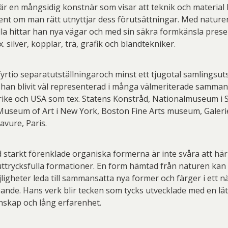
är en mångsidig konstnär som visar att teknik och material 
nt om man rätt utnyttjar dess förutsättningar. Med natur
lla hittar han nya vägar och med sin säkra formkänsla pres
x. silver, kopplar, trä, grafik och blandtekniker.
rtio separatutställningaroch minst ett tjugotal samlingsuts
han blivit väl representerad i många välmeriterade sammanh
rike och USA som tex. Statens Konstråd, Nationalmuseum i 
useum of Art i New York, Boston Fine Arts museum, Galeri
avure, Paris.
 starkt förenklade organiska formerna är inte svåra att härle
ttrycksfulla formationer. En form hämtad från naturen kan i
jligheter leda till sammansatta nya former och färger i ett 
ande. Hans verk blir tecken som tycks utvecklade med en lä
skap och lång erfarenhet.