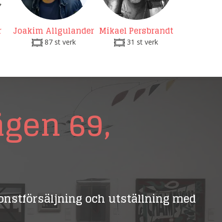
r
Joakim Allgulander
Mikael Persbrandt
87 st verk
31 st verk
ägen 69,
 konstförsäljning och utställning med