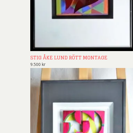
Rich
Sar
Sti
Ulf G
Zumre
STIG ÅKE LUND RÖTT MONTAGE
9.500
kr