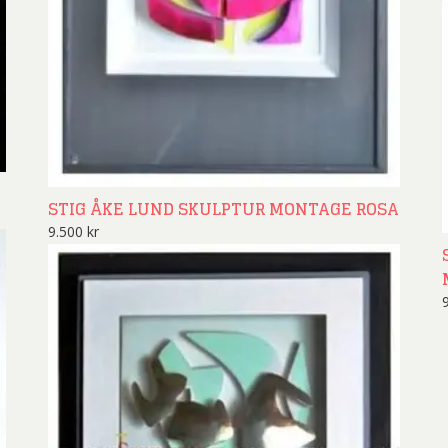
ard Ryan
Rickard Ölander
Rola
a Flodén
Sara Woodrow
Ste
g Laurin
Siri Carlén
Suz
ripenholm
Ulrica Hydman Vallien
Yrj
ta Pozder
Åsa Jungnelius
STIG ÅKE LUND SKULPTUR MONTAGE ROSA
9.500
kr