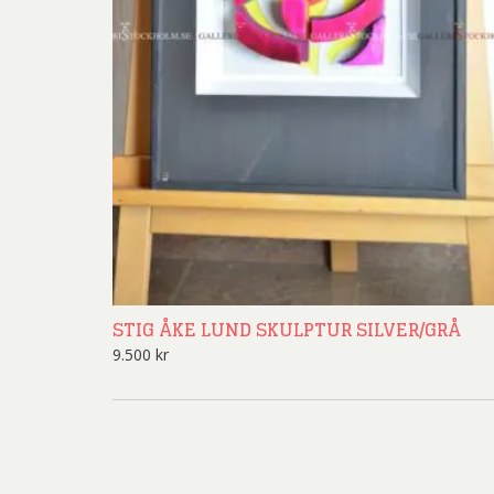
STIG ÅKE LUND SKULPTUR SILVER/GRÅ
9.500
kr