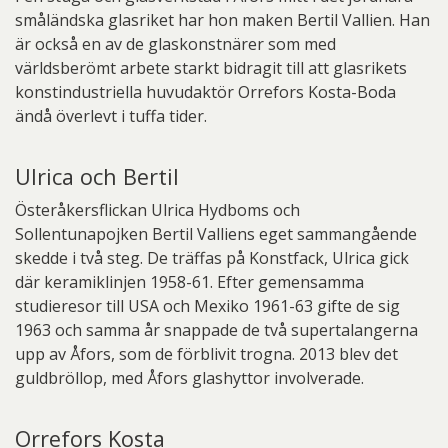
småländska glasriket har hon maken Bertil Vallien. Han
är också en av de glaskonstnärer som med
världsberömt arbete starkt bidragit till att glasrikets
konstindustriella huvudaktör Orrefors Kosta-Boda
ändå överlevt i tuffa tider.
Ulrica och Bertil
Österåkersflickan Ulrica Hydboms och
Sollentunapojken Bertil Valliens eget sammangående
skedde i två steg. De träffas på Konstfack, Ulrica gick
där keramiklinjen 1958-61. Efter gemensamma
studieresor till USA och Mexiko 1961-63 gifte de sig
1963 och samma år snappade de två supertalangerna
upp av Åfors, som de förblivit trogna. 2013 blev det
guldbröllop, med Åfors glashyttor involverade.
Orrefors Kosta