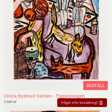
BESTÄLL
Ulrica Hydman Vallien – Tiggarkungen
3.500
kr
Frågor inför beställning?