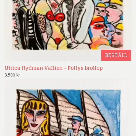
BESTÄLL
Ulrica Hydman Vallien – Pollys bröllop
3.500
kr