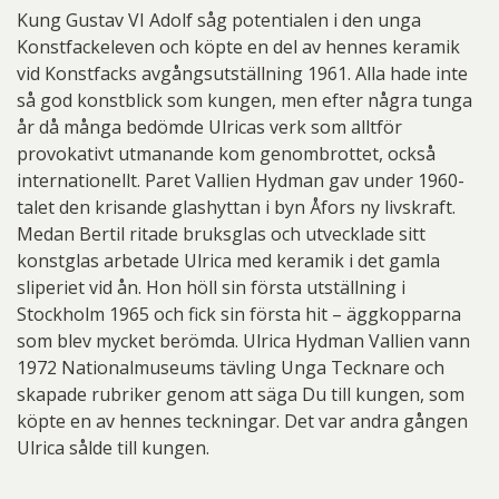
Kung Gustav VI Adolf såg potentialen i den unga
Konstfackeleven och köpte en del av hennes keramik
vid Konstfacks avgångsutställning 1961. Alla hade inte
så god konstblick som kungen, men efter några tunga
år då många bedömde Ulricas verk som alltför
provokativt utmanande kom genombrottet, också
internationellt. Paret Vallien Hydman gav under 1960-
talet den krisande glashyttan i byn Åfors ny livskraft.
Medan Bertil ritade bruksglas och utvecklade sitt
konstglas arbetade Ulrica med keramik i det gamla
sliperiet vid ån. Hon höll sin första utställning i
Stockholm 1965 och fick sin första hit – äggkopparna
som blev mycket berömda. Ulrica Hydman Vallien vann
1972 Nationalmuseums tävling Unga Tecknare och
skapade rubriker genom att säga Du till kungen, som
köpte en av hennes teckningar. Det var andra gången
Ulrica sålde till kungen.