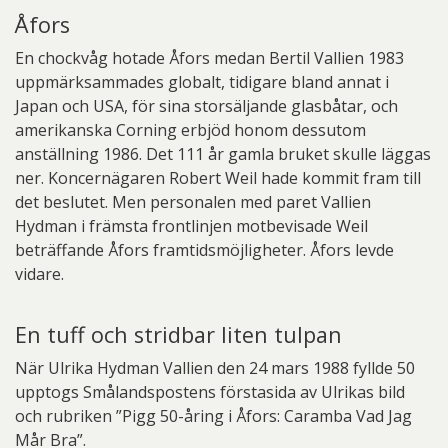
Åfors
En chockvåg hotade Åfors medan Bertil Vallien 1983
uppmärksammades globalt, tidigare bland annat i
Japan och USA, för sina storsäljande glasbåtar, och
amerikanska Corning erbjöd honom dessutom
anställning 1986. Det 111 år gamla bruket skulle läggas
ner. Koncernägaren Robert Weil hade kommit fram till
det beslutet. Men personalen med paret Vallien
Hydman i främsta frontlinjen motbevisade Weil
beträffande Åfors framtidsmöjligheter. Åfors levde
vidare.
En tuff och stridbar liten tulpan
När Ulrika Hydman Vallien den 24 mars 1988 fyllde 50
upptogs Smålandspostens förstasida av Ulrikas bild
och rubriken ”Pigg 50-åring i Åfors: Caramba Vad Jag
Mår Bra”.