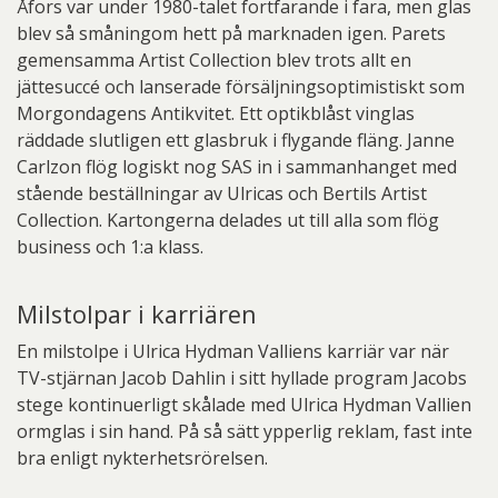
Åfors var under 1980-talet fortfarande i fara, men glas
blev så småningom hett på marknaden igen. Parets
gemensamma Artist Collection blev trots allt en
jättesuccé och lanserade försäljningsoptimistiskt som
Morgondagens Antikvitet. Ett optikblåst vinglas
räddade slutligen ett glasbruk i flygande fläng. Janne
Carlzon flög logiskt nog SAS in i sammanhanget med
stående beställningar av Ulricas och Bertils Artist
Collection. Kartongerna delades ut till alla som flög
business och 1:a klass.
Milstolpar i karriären
En milstolpe i Ulrica Hydman Valliens karriär var när
TV-stjärnan Jacob Dahlin i sitt hyllade program Jacobs
stege kontinuerligt skålade med Ulrica Hydman Vallien
ormglas i sin hand. På så sätt ypperlig reklam, fast inte
bra enligt nykterhetsrörelsen.