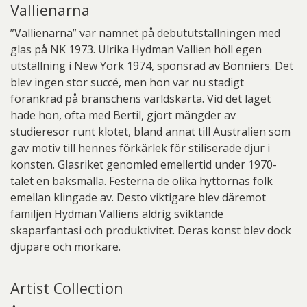
Vallienarna
”Vallienarna” var namnet på debututställningen med
glas på NK 1973. Ulrika Hydman Vallien höll egen
utställning i New York 1974, sponsrad av Bonniers. Det
blev ingen stor succé, men hon var nu stadigt
förankrad på branschens världskarta. Vid det laget
hade hon, ofta med Bertil, gjort mängder av
studieresor runt klotet, bland annat till Australien som
gav motiv till hennes förkärlek för stiliserade djur i
konsten. Glasriket genomled emellertid under 1970-
talet en baksmälla. Festerna de olika hyttornas folk
emellan klingade av. Desto viktigare blev däremot
familjen Hydman Valliens aldrig sviktande
skaparfantasi och produktivitet. Deras konst blev dock
djupare och mörkare.
Artist Collection