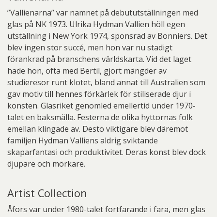
”Vallienarna” var namnet på debututställningen med
glas på NK 1973. Ulrika Hydman Vallien höll egen
utställning i New York 1974, sponsrad av Bonniers. Det
blev ingen stor succé, men hon var nu stadigt
förankrad på branschens världskarta. Vid det laget
hade hon, ofta med Bertil, gjort mängder av
studieresor runt klotet, bland annat till Australien som
gav motiv till hennes förkärlek för stiliserade djur i
konsten. Glasriket genomled emellertid under 1970-
talet en baksmälla. Festerna de olika hyttornas folk
emellan klingade av. Desto viktigare blev däremot
familjen Hydman Valliens aldrig sviktande
skaparfantasi och produktivitet. Deras konst blev dock
djupare och mörkare.
Artist Collection
Åfors var under 1980-talet fortfarande i fara, men glas