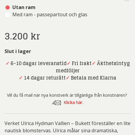
Utan ram
Med ram - passepartout och glas
3.200
kr
Slut i lager
✓
6-10 dagar leveranstid
✓
Fri frakt
✓
Äkthetsintyg
medföljer
✓
14 dagar returätt
✓
Betala med Klarna
Vill du få mail när nya konstverk är tillgänliga från konstnären?
Klicka här.
Verket Ulrica Hydman Vallien – Bukett föreställer en lite
nautisk blomstervas. Ulrica målar sina dramatiska,