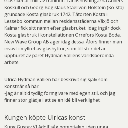
Glasriket är fullt av tradition. Landshövdingarna Anders
Koskull och Georg Bogislaus Staël von Holstein (Ko-sta)
grundade Kosta glasbruk 1742. Tätorten Kosta i
Lessebo kommun mellan residensstäderna Växjö och
Kalmar fick sitt namn efter glasbruket. Idag ingår dock
Kosta glasbruk i konstellationen Orrefors Kosta Boda,
New Wave Group AB äger idag dessa. Åfors finner man
invävt i myllret av glashyttor, som till stor del är
uppburet av paret Hydman Valliens världsberömda
arbete.
Ulrica Hydman Vallien har beskrivit sig själv som
konstnär så här:
-Jag är alltid tydlig formgivare med egen stil, och jag
finner stor glädje i att se en idé bli verklighet.
Kungen köpte Ulricas konst
Kung Gustav VI Adolf såg potentialen i den unga