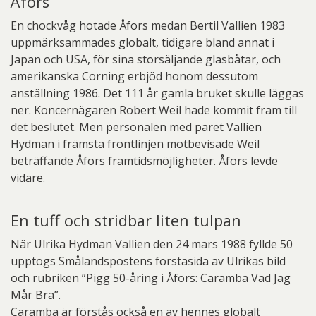
Åfors
En chockvåg hotade Åfors medan Bertil Vallien 1983
uppmärksammades globalt, tidigare bland annat i
Japan och USA, för sina storsäljande glasbåtar, och
amerikanska Corning erbjöd honom dessutom
anställning 1986. Det 111 år gamla bruket skulle läggas
ner. Koncernägaren Robert Weil hade kommit fram till
det beslutet. Men personalen med paret Vallien
Hydman i främsta frontlinjen motbevisade Weil
beträffande Åfors framtidsmöjligheter. Åfors levde
vidare.
En tuff och stridbar liten tulpan
När Ulrika Hydman Vallien den 24 mars 1988 fyllde 50
upptogs Smålandspostens förstasida av Ulrikas bild
och rubriken ”Pigg 50-åring i Åfors: Caramba Vad Jag
Mår Bra”.
Caramba är förstås också en av hennes globalt