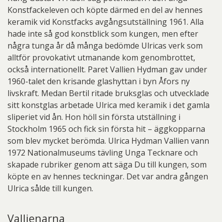
Konstfackeleven och köpte därmed en del av hennes
keramik vid Konstfacks avgångsutställning 1961. Alla
hade inte så god konstblick som kungen, men efter
några tunga år då många bedömde Ulricas verk som
alltför provokativt utmanande kom genombrottet,
också internationellt. Paret Vallien Hydman gav under
1960-talet den krisande glashyttan i byn Åfors ny
livskraft. Medan Bertil ritade bruksglas och utvecklade
sitt konstglas arbetade Ulrica med keramik i det gamla
sliperiet vid ån. Hon höll sin första utställning i
Stockholm 1965 och fick sin första hit – äggkopparna
som blev mycket berömda. Ulrica Hydman Vallien vann
1972 Nationalmuseums tävling Unga Tecknare och
skapade rubriker genom att säga Du till kungen, som
köpte en av hennes teckningar. Det var andra gången
Ulrica sålde till kungen.
Vallienarna