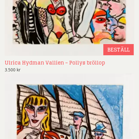
BESTÄLL
Ulrica Hydman Vallien – Pollys bröllop
3.500
kr