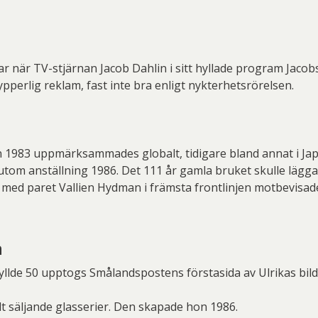
var när TV-stjärnan Jacob Dahlin i sitt hyllade program Jaco
ypperlig reklam, fast inte bra enligt nykterhetsrörelsen.
n 1983 uppmärksammades globalt, tidigare bland annat i Japa
om anställning 1986. Det 111 år gamla bruket skulle lägg
 med paret Vallien Hydman i främsta frontlinjen motbevisad
n
llde 50 upptogs Smålandspostens förstasida av Ulrikas bild
t säljande glasserier. Den skapade hon 1986.