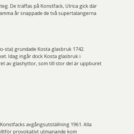
g. De träffas på Konstfack, Ulrica gick där
 samma år snappade de två supertalangerna
(Ko-sta) grundade Kosta glasbruk 1742.
t. Idag ingår dock Kosta glasbruk i
 av glashyttor, som till stor del är uppburet
Konstfacks avgångsutställning 1961. Alla
alltför provokativt utmanande kom