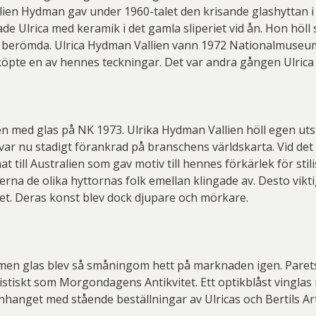
lien Hydman gav under 1960-talet den krisande glashyttan i b
e Ulrica med keramik i det gamla sliperiet vid ån. Hon höll s
t berömda. Ulrica Hydman Vallien vann 1972 Nationalmuseu
öpte en av hennes teckningar. Det var andra gången Ulrica s
n med glas på NK 1973. Ulrika Hydman Vallien höll egen uts
ar nu stadigt förankrad på branschens världskarta. Vid det 
 till Australien som gav motiv till hennes förkärlek för sti
terna de olika hyttornas folk emellan klingade av. Desto vik
tet. Deras konst blev dock djupare och mörkare.
, men glas blev så småningom hett på marknaden igen. Parets
stiskt som Morgondagens Antikvitet. Ett optikblåst vinglas r
hanget med stående beställningar av Ulricas och Bertils Artis