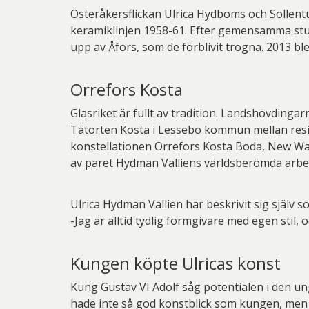
Österåkersflickan Ulrica Hydboms och Sollentu
keramiklinjen 1958-61. Efter gemensamma stud
upp av Åfors, som de förblivit trogna. 2013 bl
Orrefors Kosta
Glasriket är fullt av tradition. Landshövding
Tätorten Kosta i Lessebo kommun mellan resid
konstellationen Orrefors Kosta Boda, New Wave
av paret Hydman Valliens världsberömda arbe
Ulrica Hydman Vallien har beskrivit sig själv 
-Jag är alltid tydlig formgivare med egen stil, oc
Kungen köpte Ulricas konst
Kung Gustav VI Adolf såg potentialen i den u
hade inte så god konstblick som kungen, men