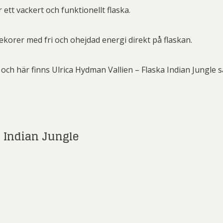
ard Ryan
Rickard Ölander
Rola
 ett vackert och funktionellt flaska.
a Flodén
Sara Woodrow
Ste
ekorer med fri och ohejdad energi direkt på flaskan.
g Laurin
Siri Carlén
Suz
ripenholm
Ulrica Hydman Vallien
Yrj
ch här finns Ulrica Hydman Vallien – Flaska Indian Jungle sa
ta Pozder
Åsa Jungnelius
 Indian Jungle