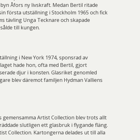
yn Åfors ny livskraft. Medan Bertil ritade
in första utställning i Stockholm 1965 och fick
ms tävling Unga Tecknare och skapade
ålde till kungen.
tällning i New York 1974, sponsrad av
laget hade hon, ofta med Bertil, gjort
liserade djur i konsten. Glasriket genomled
tigare blev däremot familjen Hydman Valliens
 gemensamma Artist Collection blev trots allt
äddade slutligen ett glasbruk i flygande fläng.
t Collection. Kartongerna delades ut till alla