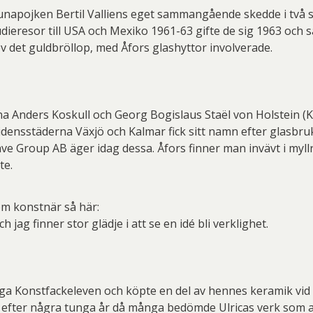
napojken Bertil Valliens eget sammangående skedde i två ste
ieresor till USA och Mexiko 1961-63 gifte de sig 1963 och
ev det guldbröllop, med Åfors glashyttor involverade.
arna Anders Koskull och Georg Bogislaus Staël von Holstein 
ensstäderna Växjö och Kalmar fick sitt namn efter glasbruke
 Group AB äger idag dessa. Åfors finner man invävt i myllret
te.
som konstnär så här:
h jag finner stor glädje i att se en idé bli verklighet.
nga Konstfackeleven och köpte en del av hennes keramik vid 
 efter några tunga år då många bedömde Ulricas verk som 