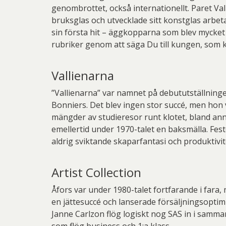
genombrottet, också internationellt. Paret Val
bruksglas och utvecklade sitt konstglas arbetad
sin första hit – äggkopparna som blev mycke
rubriker genom att säga Du till kungen, som k
Vallienarna
”Vallienarna” var namnet på debututställninge
Bonniers. Det blev ingen stor succé, men hon v
mängder av studieresor runt klotet, bland annat
emellertid under 1970-talet en baksmälla. Fes
aldrig sviktande skaparfantasi och produktivi
Artist Collection
Åfors var under 1980-talet fortfarande i fara
en jättesuccé och lanserade försäljningsoptimi
Janne Carlzon flög logiskt nog SAS in i samman