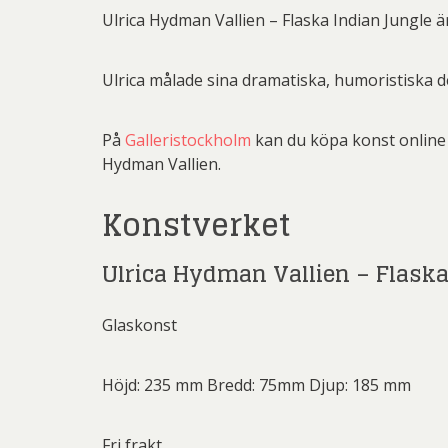
Rich
Ulrica Hydman Vallien – Flaska Indian Jungle är
Sar
Ulrica målade sina dramatiska, humoristiska d
Sti
Ulf G
På
Galleristockholm
kan du köpa konst online o
Zumre
Hydman Vallien.
Konstverket
Ulrica Hydman Vallien – Flaska
Glaskonst
Höjd: 235 mm Bredd: 75mm Djup: 185 mm
Fri frakt