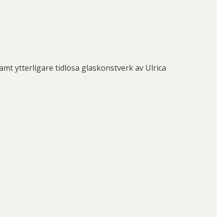
nd Svensson
Sandra Steen
fan Wentzel
Stig Lindberg
anne Nessim
Sven Lidberg
ö Edelmann
Olle Olson Hagalund
mt ytterligare tidlösa glaskonstverk av Ulrica