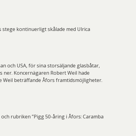
bs stege kontinuerligt skålade med Ulrica
n och USA, för sina storsäljande glasbåtar,
as ner. Koncernägaren Robert Weil hade
e Weil beträffande Åfors framtidsmöjligheter.
 och rubriken ”Pigg 50-åring i Åfors: Caramba