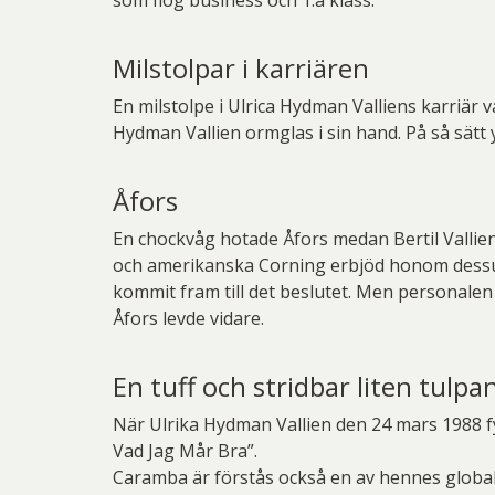
som flög business och 1:a klass.
Milstolpar i karriären
En milstolpe i Ulrica Hydman Valliens karriär 
Hydman Vallien ormglas i sin hand. På så sätt 
Åfors
En chockvåg hotade Åfors medan Bertil Vallie
och amerikanska Corning erbjöd honom dessut
kommit fram till det beslutet. Men personalen
Åfors levde vidare.
En tuff och stridbar liten tulpa
När Ulrika Hydman Vallien den 24 mars 1988 fy
Vad Jag Mår Bra”.
Caramba är förstås också en av hennes global