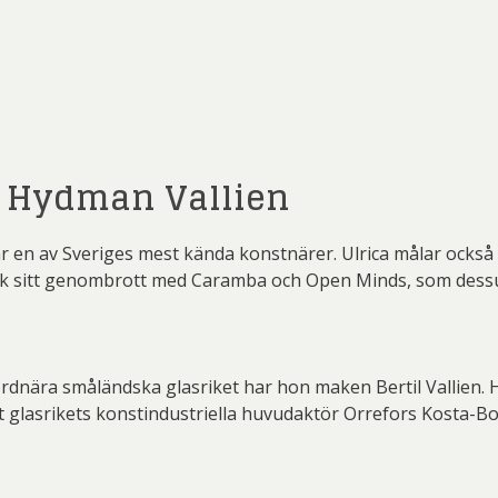
a Hydman Vallien
 en av Sveriges mest kända konstnärer. Ulrica målar också
fick sitt genombrott med Caramba och Open Minds, som dessu
t jordnära småländska glasriket har hon maken Bertil Vallien
tt glasrikets konstindustriella huvudaktör Orrefors Kosta-Bod