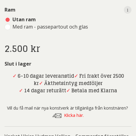
i
Ram
Utan ram
Med ram - passepartout och glas
2.500
kr
Slut i lager
✓
6-10 dagar leveranstid
✓
Fri frakt över 2500
kr
✓
Äkthetsintyg medföljer
✓
14 dagar returätt
✓
Betala med Klarna
Vill du få mail när nya konstverk är tillgänliga från konstnären?
Klicka här.