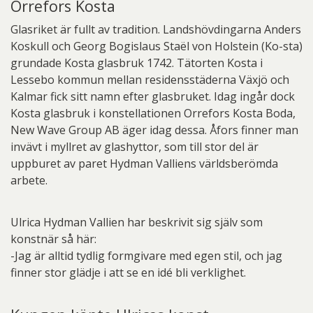
Orrefors Kosta
Glasriket är fullt av tradition. Landshövdingarna Anders
Koskull och Georg Bogislaus Staël von Holstein (Ko-sta)
grundade Kosta glasbruk 1742. Tätorten Kosta i
Lessebo kommun mellan residensstäderna Växjö och
Kalmar fick sitt namn efter glasbruket. Idag ingår dock
Kosta glasbruk i konstellationen Orrefors Kosta Boda,
New Wave Group AB äger idag dessa. Åfors finner man
invävt i myllret av glashyttor, som till stor del är
uppburet av paret Hydman Valliens världsberömda
arbete.
Ulrica Hydman Vallien har beskrivit sig själv som
konstnär så här:
-Jag är alltid tydlig formgivare med egen stil, och jag
finner stor glädje i att se en idé bli verklighet.