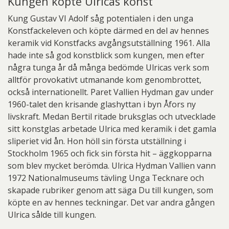
Kungen köpte Ulricas konst
Kung Gustav VI Adolf såg potentialen i den unga
Konstfackeleven och köpte därmed en del av hennes
keramik vid Konstfacks avgångsutställning 1961. Alla
hade inte så god konstblick som kungen, men efter
några tunga år då många bedömde Ulricas verk som
alltför provokativt utmanande kom genombrottet,
också internationellt. Paret Vallien Hydman gav under
1960-talet den krisande glashyttan i byn Åfors ny
livskraft. Medan Bertil ritade bruksglas och utvecklade
sitt konstglas arbetade Ulrica med keramik i det gamla
sliperiet vid ån. Hon höll sin första utställning i
Stockholm 1965 och fick sin första hit – äggkopparna
som blev mycket berömda. Ulrica Hydman Vallien vann
1972 Nationalmuseums tävling Unga Tecknare och
skapade rubriker genom att säga Du till kungen, som
köpte en av hennes teckningar. Det var andra gången
Ulrica sålde till kungen.