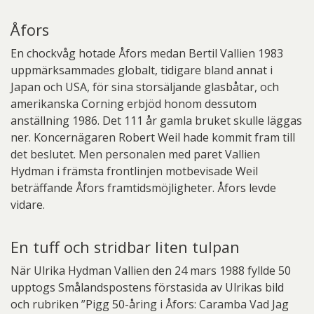
Åfors
En chockvåg hotade Åfors medan Bertil Vallien 1983
uppmärksammades globalt, tidigare bland annat i
Japan och USA, för sina storsäljande glasbåtar, och
amerikanska Corning erbjöd honom dessutom
anställning 1986. Det 111 år gamla bruket skulle läggas
ner. Koncernägaren Robert Weil hade kommit fram till
det beslutet. Men personalen med paret Vallien
Hydman i främsta frontlinjen motbevisade Weil
beträffande Åfors framtidsmöjligheter. Åfors levde
vidare.
En tuff och stridbar liten tulpan
När Ulrika Hydman Vallien den 24 mars 1988 fyllde 50
upptogs Smålandspostens förstasida av Ulrikas bild
och rubriken ”Pigg 50-åring i Åfors: Caramba Vad Jag