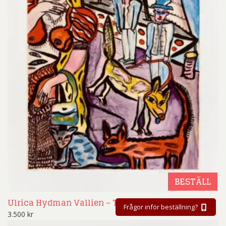
BESTÄLL
Ulrica Hydman Vallien – Tiggarkungen
Frågor inför beställning?
3.500
kr