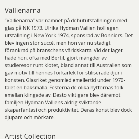
Vallienarna
”Vallienarna” var namnet på debututställningen med
glas på NK 1973. Ulrika Hydman Vallien höll egen
utställning i New York 1974, sponsrad av Bonniers. Det
blev ingen stor succé, men hon var nu stadigt
förankrad på branschens världskarta. Vid det laget
hade hon, ofta med Bertil, gjort mängder av
studieresor runt klotet, bland annat till Australien som
gav motiv till hennes förkärlek för stiliserade djur i
konsten. Glasriket genomled emellertid under 1970-
talet en baksmälla. Festerna de olika hyttornas folk
emellan klingade av. Desto viktigare blev däremot
familjen Hydman Valliens aldrig sviktande
skaparfantasi och produktivitet. Deras konst blev dock
djupare och mörkare.
Artist Collection