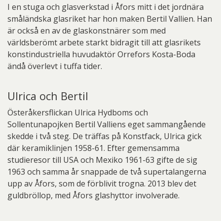
I en stuga och glasverkstad i Åfors mitt i det jordnära
småländska glasriket har hon maken Bertil Vallien. Han
är också en av de glaskonstnärer som med
världsberömt arbete starkt bidragit till att glasrikets
konstindustriella huvudaktör Orrefors Kosta-Boda
ändå överlevt i tuffa tider.
Ulrica och Bertil
Österåkersflickan Ulrica Hydboms och
Sollentunapojken Bertil Valliens eget sammangående
skedde i två steg. De träffas på Konstfack, Ulrica gick
där keramiklinjen 1958-61. Efter gemensamma
studieresor till USA och Mexiko 1961-63 gifte de sig
1963 och samma år snappade de två supertalangerna
upp av Åfors, som de förblivit trogna. 2013 blev det
guldbröllop, med Åfors glashyttor involverade.