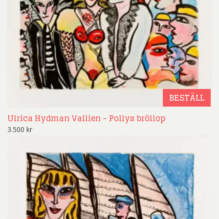
BESTÄLL
Ulrica Hydman Vallien – Pollys bröllop
3.500
kr