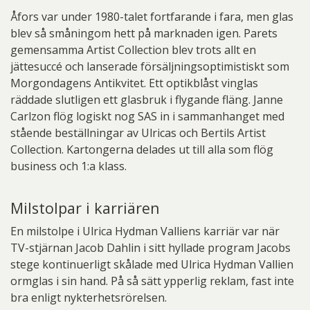
Åfors var under 1980-talet fortfarande i fara, men glas
blev så småningom hett på marknaden igen. Parets
gemensamma Artist Collection blev trots allt en
jättesuccé och lanserade försäljningsoptimistiskt som
Morgondagens Antikvitet. Ett optikblåst vinglas
räddade slutligen ett glasbruk i flygande fläng. Janne
Carlzon flög logiskt nog SAS in i sammanhanget med
stående beställningar av Ulricas och Bertils Artist
Collection. Kartongerna delades ut till alla som flög
business och 1:a klass.
Milstolpar i karriären
En milstolpe i Ulrica Hydman Valliens karriär var när
TV-stjärnan Jacob Dahlin i sitt hyllade program Jacobs
stege kontinuerligt skålade med Ulrica Hydman Vallien
ormglas i sin hand. På så sätt ypperlig reklam, fast inte
bra enligt nykterhetsrörelsen.