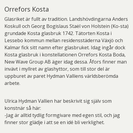
Orrefors Kosta
Glasriket är fullt av tradition. Landshövdingarna Anders
Koskull och Georg Bogislaus Staël von Holstein (Ko-sta)
grundade Kosta glasbruk 1742. Tätorten Kosta i
Lessebo kommun mellan residensstäderna Växjö och
Kalmar fick sitt namn efter glasbruket. Idag ingår dock
Kosta glasbruk i konstellationen Orrefors Kosta Boda,
New Wave Group AB äger idag dessa. Åfors finner man
invävt i myllret av glashyttor, som till stor del är
uppburet av paret Hydman Valliens världsberömda
arbete.
Ulrica Hydman Vallien har beskrivit sig själv som
konstnär så här:
-Jag är alltid tydlig formgivare med egen stil, och jag
finner stor glädje i att se en idé bli verklighet.