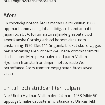
bra enligt nykterhetsrörelsen.
Åfors
En chockvåg hotade Åfors medan Bertil Vallien 1983
uppmärksammades globalt, tidigare bland annat i
Japan och USA, för sina storsäljande glasbåtar, och
amerikanska Corning erbjöd honom dessutom
anställning 1986. Det 111 år gamla bruket skulle läggas
ner. Koncernägaren Robert Weil hade kommit fram till
det beslutet. Men personalen med paret Vallien
Hydman i främsta frontlinjen motbevisade Weil
beträffande Åfors framtidsmöjligheter. Åfors levde
vidare.
En tuff och stridbar liten tulpan
När Ulrika Hydman Vallien den 24 mars 1988 fyllde 50
upptogs Smålandspostens förstasida av Ulrikas bild