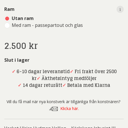
i
Ram
Utan ram
Med ram - passepartout och glas
2.500
kr
Slut i lager
✓
6-10 dagar leveranstid
✓
Fri frakt över 2500
kr
✓
Äkthetsintyg medföljer
✓
14 dagar returätt
✓
Betala med Klarna
Vill du få mail när nya konstverk är tillgänliga från konstnären?
Klicka här.