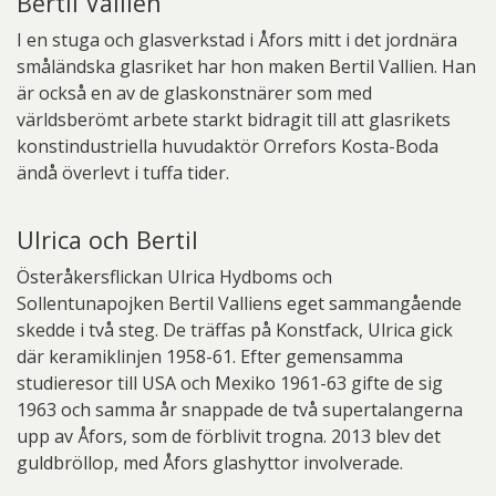
Bertil Vallien
I en stuga och glasverkstad i Åfors mitt i det jordnära
småländska glasriket har hon maken Bertil Vallien. Han
är också en av de glaskonstnärer som med
världsberömt arbete starkt bidragit till att glasrikets
konstindustriella huvudaktör Orrefors Kosta-Boda
ändå överlevt i tuffa tider.
Ulrica och Bertil
Österåkersflickan Ulrica Hydboms och
Sollentunapojken Bertil Valliens eget sammangående
skedde i två steg. De träffas på Konstfack, Ulrica gick
där keramiklinjen 1958-61. Efter gemensamma
studieresor till USA och Mexiko 1961-63 gifte de sig
1963 och samma år snappade de två supertalangerna
upp av Åfors, som de förblivit trogna. 2013 blev det
guldbröllop, med Åfors glashyttor involverade.