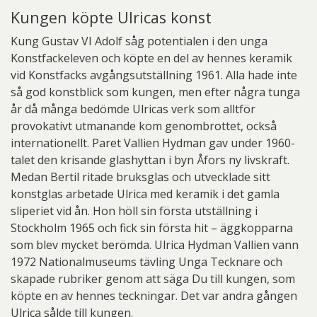
Kungen köpte Ulricas konst
Kung Gustav VI Adolf såg potentialen i den unga
Konstfackeleven och köpte en del av hennes keramik
vid Konstfacks avgångsutställning 1961. Alla hade inte
så god konstblick som kungen, men efter några tunga
år då många bedömde Ulricas verk som alltför
provokativt utmanande kom genombrottet, också
internationellt. Paret Vallien Hydman gav under 1960-
talet den krisande glashyttan i byn Åfors ny livskraft.
Medan Bertil ritade bruksglas och utvecklade sitt
konstglas arbetade Ulrica med keramik i det gamla
sliperiet vid ån. Hon höll sin första utställning i
Stockholm 1965 och fick sin första hit – äggkopparna
som blev mycket berömda. Ulrica Hydman Vallien vann
1972 Nationalmuseums tävling Unga Tecknare och
skapade rubriker genom att säga Du till kungen, som
köpte en av hennes teckningar. Det var andra gången
Ulrica sålde till kungen.