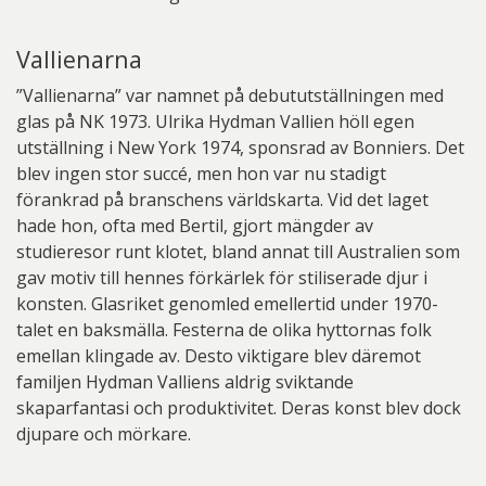
Vallienarna
”Vallienarna” var namnet på debututställningen med
glas på NK 1973. Ulrika Hydman Vallien höll egen
utställning i New York 1974, sponsrad av Bonniers. Det
blev ingen stor succé, men hon var nu stadigt
förankrad på branschens världskarta. Vid det laget
hade hon, ofta med Bertil, gjort mängder av
studieresor runt klotet, bland annat till Australien som
gav motiv till hennes förkärlek för stiliserade djur i
konsten. Glasriket genomled emellertid under 1970-
talet en baksmälla. Festerna de olika hyttornas folk
emellan klingade av. Desto viktigare blev däremot
familjen Hydman Valliens aldrig sviktande
skaparfantasi och produktivitet. Deras konst blev dock
djupare och mörkare.