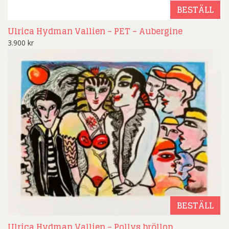
BESTÄLL
Ulrica Hydman Vallien – PET – Aubergine
3.900
kr
BESTÄLL
Ulrica Hydman Vallien – Pollys bröllop