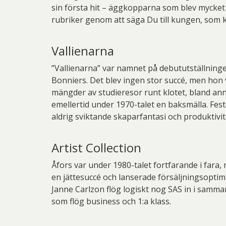
sin första hit – äggkopparna som blev mycke
rubriker genom att säga Du till kungen, som k
Vallienarna
”Vallienarna” var namnet på debututställninge
Bonniers. Det blev ingen stor succé, men hon v
mängder av studieresor runt klotet, bland annat
emellertid under 1970-talet en baksmälla. Fes
aldrig sviktande skaparfantasi och produktivi
Artist Collection
Åfors var under 1980-talet fortfarande i fara
en jättesuccé och lanserade försäljningsoptimi
Janne Carlzon flög logiskt nog SAS in i samman
som flög business och 1:a klass.