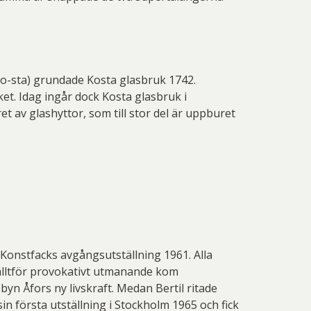
 Thelander
Plura Jonsson
nd Svensson
Sandra Steen
fan Wentzel
Stig Lindberg
(Ko-sta) grundade Kosta glasbruk 1742.
anne Nessim
Sven Lidberg
t. Idag ingår dock Kosta glasbruk i
 av glashyttor, som till stor del är uppburet
ö Edelmann
Olle Olson Hagalund
Konstfacks avgångsutställning 1961. Alla
alltför provokativt utmanande kom
yn Åfors ny livskraft. Medan Bertil ritade
in första utställning i Stockholm 1965 och fick