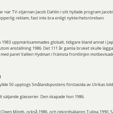
var när TV-stjärnan Jacob Dahlin i sitt hyllade program Jaco
ypperlig reklam, fast inte bra enligt nykterhetsrörelsen.
n 1983 uppmärksammades globalt, tidigare bland annat i Japa
om anställning 1986. Det 111 år gamla bruket skulle lägg
 med paret Vallien Hydman i främsta frontlinjen motbevisad
n
llde 50 upptogs Smålandspostens förstasida av Ulrikas bild
t säljande glasserier. Den skapade hon 1986.
el Open Minds, också 1986, och rekordsäljaren Tulipa 1990. 