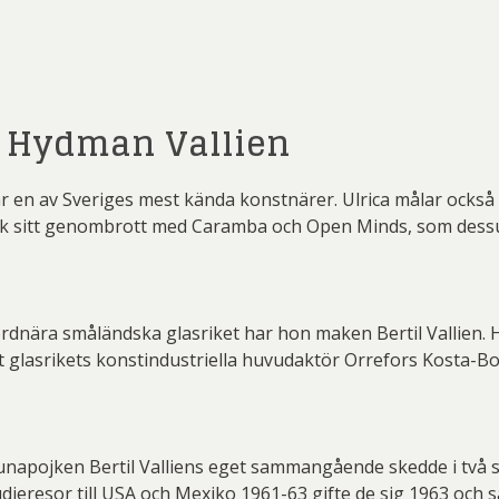
 Wickström
Mikael Persbrandt
Nicl
 Savchenko
Einar Jolin
Erik
r Nylén
Peter Dahl
P
 Billgren
Ewa Sibilska
Fr
er Thoen
PG Thelander
Pl
rian Nilsson
Gunnar Cyrén
Gu
a Hydman Vallien
rd Ölander
Roland Svensson
Ste
erd Råman
Isaac Grünewald
Ja
 en av Sveriges mest kända konstnärer. Ulrica målar också
 Lidberg
Stig Laurin
S
te Karsten
Joakim Allgulander
fick sitt genombrott med Caramba och Open Minds, som dessu
ydman Vallien
Yrjö Edelmann
Zum
s Fredén
Josefina Wendel Carlsson
Karin P
l Engman
Lars Jonsson
La
t jordnära småländska glasriket har hon maken Bertil Vallien
rt Jirlow
Leif-Erik Nygårds
Lud
tt glasrikets konstindustriella huvudaktör Orrefors Kosta-Bod
n Lindahl
Maria Larkman
Mart
 Persbrandt
Niclas G Thalberg
P
r Nylén
Peter Dahl
P
napojken Bertil Valliens eget sammangående skedde i två ste
ieresor till USA och Mexiko 1961-63 gifte de sig 1963 och