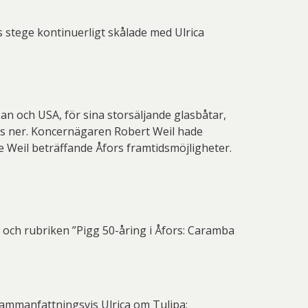
bs stege kontinuerligt skålade med Ulrica
n och USA, för sina storsäljande glasbåtar,
as ner. Koncernägaren Robert Weil hade
e Weil beträffande Åfors framtidsmöjligheter.
 och rubriken ”Pigg 50-åring i Åfors: Caramba
Sammanfattningsvis Ulrica om Tulipa: