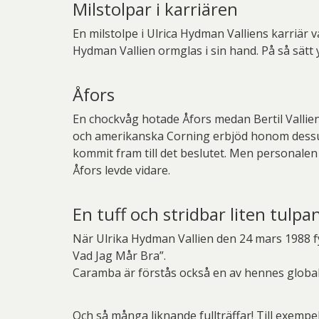
Milstolpar i karriären
En milstolpe i Ulrica Hydman Valliens karriär 
Hydman Vallien ormglas i sin hand. På så sätt 
Åfors
En chockvåg hotade Åfors medan Bertil Vallie
och amerikanska Corning erbjöd honom dessut
kommit fram till det beslutet. Men personalen
Åfors levde vidare.
En tuff och stridbar liten tulpa
När Ulrika Hydman Vallien den 24 mars 1988 fy
Vad Jag Mår Bra”.
Caramba är förstås också en av hennes global
Och så många liknande fullträffar! Till exemp