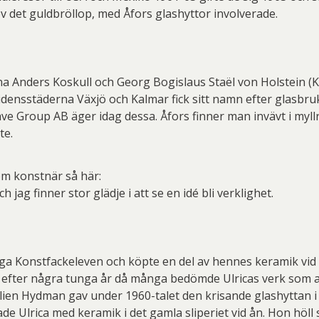
er Thoen
Philip Von Schantz
PG
ev det guldbröllop, med Åfors glashyttor involverade.
ard Ryan
Rickard Ölander
Rola
a Flodén
Sara Woodrow
Ste
arna Anders Koskull och Georg Bogislaus Staël von Holstein 
g Laurin
Siri Carlén
Suz
ensstäderna Växjö och Kalmar fick sitt namn efter glasbruke
 Group AB äger idag dessa. Åfors finner man invävt i myllret
ripenholm
Ulrica Hydman Vallien
Yrj
te.
ta Pozder
Åsa Jungnelius
som konstnär så här:
h jag finner stor glädje i att se en idé bli verklighet.
nga Konstfackeleven och köpte en del av hennes keramik vid 
 efter några tunga år då många bedömde Ulricas verk som 
lien Hydman gav under 1960-talet den krisande glashyttan i b
e Ulrica med keramik i det gamla sliperiet vid ån. Hon höll s