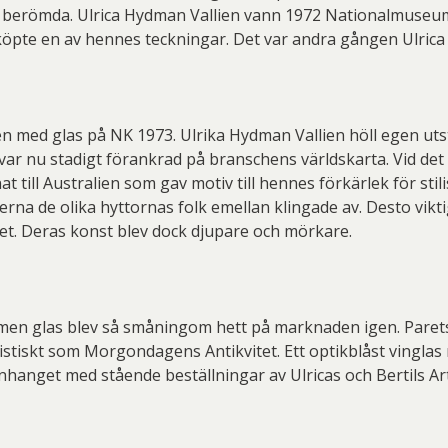
t berömda. Ulrica Hydman Vallien vann 1972 Nationalmuseu
öpte en av hennes teckningar. Det var andra gången Ulrica s
n med glas på NK 1973. Ulrika Hydman Vallien höll egen uts
ar nu stadigt förankrad på branschens världskarta. Vid det 
 till Australien som gav motiv till hennes förkärlek för sti
terna de olika hyttornas folk emellan klingade av. Desto vik
tet. Deras konst blev dock djupare och mörkare.
, men glas blev så småningom hett på marknaden igen. Parets
stiskt som Morgondagens Antikvitet. Ett optikblåst vinglas r
hanget med stående beställningar av Ulricas och Bertils Artis