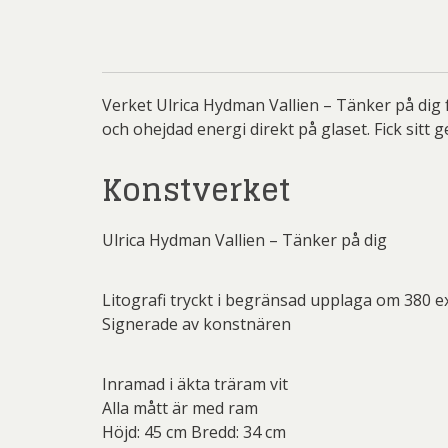
Li
Carolin
Carl
Ernst
Verket Ulrica Hydman Vallien – Tänker på dig 
och ohejdad energi direkt på glaset. Fick si
Jeanet
Konstverket
Josefina W
Mikael
Ulrica Hydman Vallien – Tänker på dig
Olle Ol
Be
Christ
G.A-N (
Pete
Litografi tryckt i begränsad upplaga om 380 e
Ni
Signerade av konstnären
Sar
Jo
Övriga
Inramad i äkta träram vit
Josefina W
Olj
Alla mått är med ram
Höjd: 45 cm Bredd: 34 cm
Las