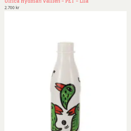
Ulrica Hydman Vallien – PET – Lila
2.700
kr