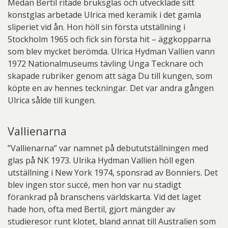
Medan Bertil ritade bruksglas och utvecklade sitt
konstglas arbetade Ulrica med keramik i det gamla
sliperiet vid ån. Hon höll sin första utställning i
Stockholm 1965 och fick sin första hit – äggkopparna
som blev mycket berömda. Ulrica Hydman Vallien vann
1972 Nationalmuseums tävling Unga Tecknare och
skapade rubriker genom att säga Du till kungen, som
köpte en av hennes teckningar. Det var andra gången
Ulrica sålde till kungen.
Vallienarna
”Vallienarna” var namnet på debututställningen med
glas på NK 1973. Ulrika Hydman Vallien höll egen
utställning i New York 1974, sponsrad av Bonniers. Det
blev ingen stor succé, men hon var nu stadigt
förankrad på branschens världskarta. Vid det laget
hade hon, ofta med Bertil, gjort mängder av
studieresor runt klotet, bland annat till Australien som