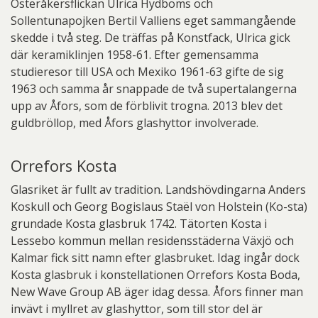
Österåkersflickan Ulrica Hydboms och
Sollentunapojken Bertil Valliens eget sammangående
skedde i två steg. De träffas på Konstfack, Ulrica gick
där keramiklinjen 1958-61. Efter gemensamma
studieresor till USA och Mexiko 1961-63 gifte de sig
1963 och samma år snappade de två supertalangerna
upp av Åfors, som de förblivit trogna. 2013 blev det
guldbröllop, med Åfors glashyttor involverade.
Orrefors Kosta
Glasriket är fullt av tradition. Landshövdingarna Anders
Koskull och Georg Bogislaus Staël von Holstein (Ko-sta)
grundade Kosta glasbruk 1742. Tätorten Kosta i
Lessebo kommun mellan residensstäderna Växjö och
Kalmar fick sitt namn efter glasbruket. Idag ingår dock
Kosta glasbruk i konstellationen Orrefors Kosta Boda,
New Wave Group AB äger idag dessa. Åfors finner man
invävt i myllret av glashyttor, som till stor del är