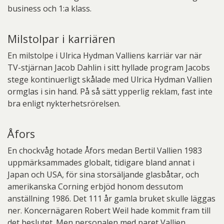
business och 1:a klass.
Milstolpar i karriären
En milstolpe i Ulrica Hydman Valliens karriär var när
TV-stjärnan Jacob Dahlin i sitt hyllade program Jacobs
stege kontinuerligt skålade med Ulrica Hydman Vallien
ormglas i sin hand. På så sätt ypperlig reklam, fast inte
bra enligt nykterhetsrörelsen.
Åfors
En chockvåg hotade Åfors medan Bertil Vallien 1983
uppmärksammades globalt, tidigare bland annat i
Japan och USA, för sina storsäljande glasbåtar, och
amerikanska Corning erbjöd honom dessutom
anställning 1986. Det 111 år gamla bruket skulle läggas
ner. Koncernägaren Robert Weil hade kommit fram till
det beslutet. Men personalen med paret Vallien