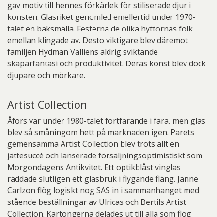
gav motiv till hennes förkärlek för stiliserade djur i
konsten. Glasriket genomled emellertid under 1970-
talet en baksmälla. Festerna de olika hyttornas folk
emellan klingade av. Desto viktigare blev däremot
familjen Hydman Valliens aldrig sviktande
skaparfantasi och produktivitet. Deras konst blev dock
djupare och mörkare.
Artist Collection
Åfors var under 1980-talet fortfarande i fara, men glas
blev så småningom hett på marknaden igen. Parets
gemensamma Artist Collection blev trots allt en
jättesuccé och lanserade försäljningsoptimistiskt som
Morgondagens Antikvitet. Ett optikblåst vinglas
räddade slutligen ett glasbruk i flygande fläng. Janne
Carlzon flög logiskt nog SAS in i sammanhanget med
stående beställningar av Ulricas och Bertils Artist
Collection. Kartongerna delades ut till alla som flög