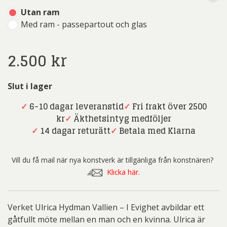
Utan ram
Med ram - passepartout och glas
2.500
kr
Slut i lager
✓
6-10 dagar leveranstid
✓
Fri frakt över 2500
kr
✓
Äkthetsintyg medföljer
✓
14 dagar returätt
✓
Betala med Klarna
Vill du få mail när nya konstverk är tillgänliga från konstnären?
Klicka här.
Verket Ulrica Hydman Vallien – I Evighet avbildar ett
gåtfullt möte mellan en man och en kvinna. Ulrica är