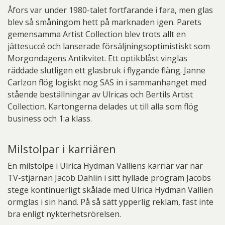
Åfors var under 1980-talet fortfarande i fara, men glas
blev så småningom hett på marknaden igen. Parets
gemensamma Artist Collection blev trots allt en
jättesuccé och lanserade försäljningsoptimistiskt som
Morgondagens Antikvitet. Ett optikblåst vinglas
räddade slutligen ett glasbruk i flygande fläng. Janne
Carlzon flög logiskt nog SAS in i sammanhanget med
stående beställningar av Ulricas och Bertils Artist
Collection. Kartongerna delades ut till alla som flög
business och 1:a klass.
Milstolpar i karriären
En milstolpe i Ulrica Hydman Valliens karriär var när
TV-stjärnan Jacob Dahlin i sitt hyllade program Jacobs
stege kontinuerligt skålade med Ulrica Hydman Vallien
ormglas i sin hand. På så sätt ypperlig reklam, fast inte
bra enligt nykterhetsrörelsen.