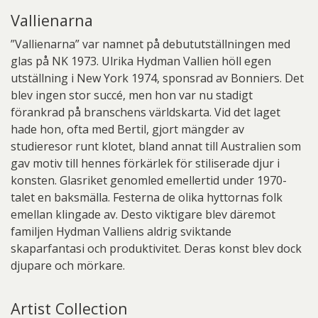
Vallienarna
”Vallienarna” var namnet på debututställningen med
glas på NK 1973. Ulrika Hydman Vallien höll egen
utställning i New York 1974, sponsrad av Bonniers. Det
blev ingen stor succé, men hon var nu stadigt
förankrad på branschens världskarta. Vid det laget
hade hon, ofta med Bertil, gjort mängder av
studieresor runt klotet, bland annat till Australien som
gav motiv till hennes förkärlek för stiliserade djur i
konsten. Glasriket genomled emellertid under 1970-
talet en baksmälla. Festerna de olika hyttornas folk
emellan klingade av. Desto viktigare blev däremot
familjen Hydman Valliens aldrig sviktande
skaparfantasi och produktivitet. Deras konst blev dock
djupare och mörkare.
Artist Collection