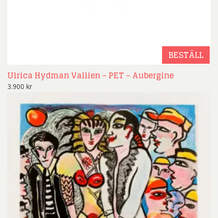
BESTÄLL
Ulrica Hydman Vallien – PET – Aubergine
3.900
kr