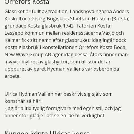
Orrefors Kosta
Glasriket är fullt av tradition. Landshövdingarna Anders
Koskull och Georg Bogislaus Staël von Holstein (Ko-sta)
grundade Kosta glasbruk 1742. Tätorten Kosta i
Lessebo kommun mellan residensstäderna Växjö och
Kalmar fick sitt namn efter glasbruket. Idag ingår dock
Kosta glasbruk i konstellationen Orrefors Kosta Boda,
New Wave Group AB äger idag dessa. Åfors finner man
invävt i myllret av glashyttor, som till stor del är
uppburet av paret Hydman Valliens världsberömda
arbete.
Ulrica Hydman Vallien har beskrivit sig själv som
konstnär så här:
-Jag är alltid tydlig formgivare med egen stil, och jag
finner stor glädje i att se en idé bli verklighet.
Kungen köpte Ulricas konst