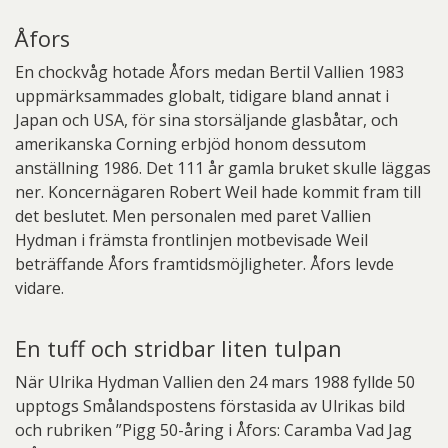
Åfors
En chockvåg hotade Åfors medan Bertil Vallien 1983
uppmärksammades globalt, tidigare bland annat i
Japan och USA, för sina storsäljande glasbåtar, och
amerikanska Corning erbjöd honom dessutom
anställning 1986. Det 111 år gamla bruket skulle läggas
ner. Koncernägaren Robert Weil hade kommit fram till
det beslutet. Men personalen med paret Vallien
Hydman i främsta frontlinjen motbevisade Weil
beträffande Åfors framtidsmöjligheter. Åfors levde
vidare.
En tuff och stridbar liten tulpan
När Ulrika Hydman Vallien den 24 mars 1988 fyllde 50
upptogs Smålandspostens förstasida av Ulrikas bild
och rubriken ”Pigg 50-åring i Åfors: Caramba Vad Jag