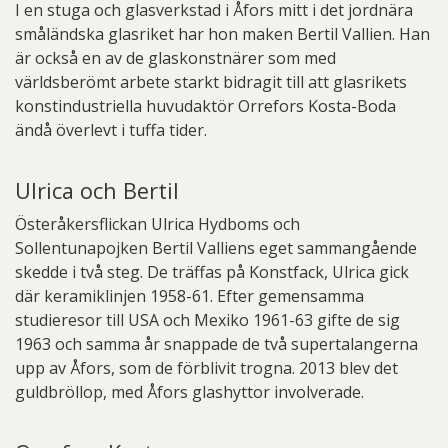
I en stuga och glasverkstad i Åfors mitt i det jordnära
småländska glasriket har hon maken Bertil Vallien. Han
är också en av de glaskonstnärer som med
världsberömt arbete starkt bidragit till att glasrikets
konstindustriella huvudaktör Orrefors Kosta-Boda
ändå överlevt i tuffa tider.
Ulrica och Bertil
Österåkersflickan Ulrica Hydboms och
Sollentunapojken Bertil Valliens eget sammangående
skedde i två steg. De träffas på Konstfack, Ulrica gick
där keramiklinjen 1958-61. Efter gemensamma
studieresor till USA och Mexiko 1961-63 gifte de sig
1963 och samma år snappade de två supertalangerna
upp av Åfors, som de förblivit trogna. 2013 blev det
guldbröllop, med Åfors glashyttor involverade.