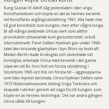
Kung Gustav VI Adolf såg potentialen i den unga
Konstfackeleven och köpte en del av hennes keramik
vid Konstfacks avgångsutställning 1961. Alla hade inte
så god konstblick som kungen, men efter några tunga
år då många bedömde Ulricas verk som alltför
provokativt utmanande kom genombrottet, också
internationellt. Paret Vallien Hydman gav under 1960-
talet den krisande glashyttan i byn Åfors ny livskraft.
Medan Bertil ritade bruksglas och utvecklade sitt
konstglas arbetade Ulrica med keramik i det gamla
sliperiet vid ån. Hon höll sin första utställning i
Stockholm 1965 och fick sin första hit – äggkopparna
som blev mycket berömda. Ulrica Hydman Vallien vann
1972 Nationalmuseums tävling Unga Tecknare och
skapade rubriker genom att säga Du till kungen, som
köpte en av hennes teckningar. Det var andra gången
Ulrica sålde till kungen.