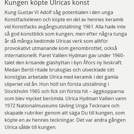
Kungen köpte Ulricas konst
Kung Gustav VI Adolf såg potentialen i den unga
Konstfackeleven och köpte en del av hennes keramik
vid Konstfacks avgångsutställning 1961. Alla hade inte
så god konstblick som kungen, men efter några tunga
år då många bedömde Ulricas verk som alltför
provokativt utmanande kom genombrottet, också
internationellt. Paret Vallien Hydman gav under 1960-
talet den krisande glashyttan i byn Åfors ny livskraft.
Medan Bertil ritade bruksglas och utvecklade sitt
konstglas arbetade Ulrica med keramik i det gamla
sliperiet vid ån. Hon höll sin första utställning i
Stockholm 1965 och fick sin första hit – äggkopparna
som blev mycket berömda. Ulrica Hydman Vallien vann
1972 Nationalmuseums tävling Unga Tecknare och
skapade rubriker genom att säga Du till kungen, som
köpte en av hennes teckningar. Det var andra gången
Ulrica sålde till kungen.