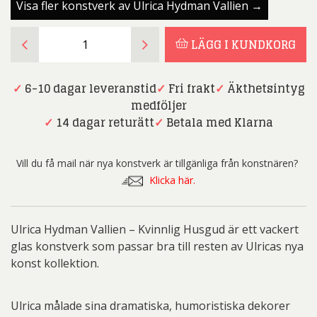
Visa fler konstverk av Ulrica Hydman Vallien →
Ulrica
LÄGG I KUNDKORG
Hydman
Vallien
-
✓
6-10 dagar leveranstid
✓
Fri frakt
✓
Äkthetsintyg
Kvinnlig
medföljer
Husgud
✓
14 dagar returätt
✓
Betala med Klarna
mängd
Vill du få mail när nya konstverk är tillgänliga från konstnären?
Klicka här.
Ulrica Hydman Vallien – Kvinnlig Husgud är ett vackert
glas konstverk som passar bra till resten av Ulricas nya
konst kollektion.
Ulrica målade sina dramatiska, humoristiska dekorer