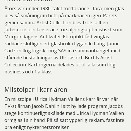
Åfors var under 1980-talet fortfarande i fara, men glas
blev så småningom hett på marknaden igen. Parets
gemensamma Artist Collection blev trots allt en
jättesuccé och lanserade försäljningsoptimistiskt som
Morgondagens Antikvitet. Ett optikblåst vinglas
räddade slutligen ett glasbruk i flygande fläng. Janne
Carlzon flög logiskt nog SAS in i sammanhanget med
stående beställningar av Ulricas och Bertils Artist
Collection. Kartongerna delades ut till alla som flög
business och 1:a klass.
Milstolpar i karriären
En milstolpe i Ulrica Hydman Valliens karriär var när
TV-stjärnan Jacob Dahlin i sitt hyllade program Jacobs
stege kontinuerligt skålade med Ulrica Hydman Vallien
ormglas i sin hand. På så sätt ypperlig reklam, fast inte
bra enligt nykterhetsrörelsen.