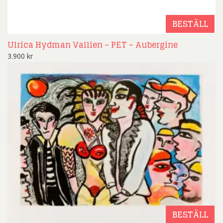
BESTÄLL
Ulrica Hydman Vallien – PET – Aubergine
3.900
kr
BESTÄLL