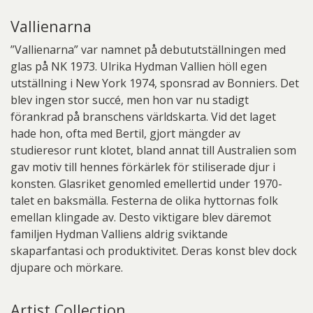
Vallienarna
”Vallienarna” var namnet på debututställningen med
glas på NK 1973. Ulrika Hydman Vallien höll egen
utställning i New York 1974, sponsrad av Bonniers. Det
blev ingen stor succé, men hon var nu stadigt
förankrad på branschens världskarta. Vid det laget
hade hon, ofta med Bertil, gjort mängder av
studieresor runt klotet, bland annat till Australien som
gav motiv till hennes förkärlek för stiliserade djur i
konsten. Glasriket genomled emellertid under 1970-
talet en baksmälla. Festerna de olika hyttornas folk
emellan klingade av. Desto viktigare blev däremot
familjen Hydman Valliens aldrig sviktande
skaparfantasi och produktivitet. Deras konst blev dock
djupare och mörkare.
Artist Collection