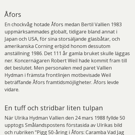
Åfors
En chockvåg hotade Åfors medan Bertil Vallien 1983
uppmärksammades globalt, tidigare bland annat i
Japan och USA, för sina storsäljande glasbåtar, och
amerikanska Corning erbjöd honom dessutom
anställning 1986. Det 111 år gamla bruket skulle läggas
ner. Koncernägaren Robert Weil hade kommit fram till
det beslutet. Men personalen med paret Vallien
Hydman i främsta frontlinjen motbevisade Weil
beträffande Åfors framtidsmöjligheter. Åfors levde
vidare.
En tuff och stridbar liten tulpan
När Ulrika Hydman Vallien den 24 mars 1988 fyllde 50
upptogs Smålandspostens förstasida av Ulrikas bild
och rubriken ”Pigg 50-åring i Åfors: Caramba Vad Jag