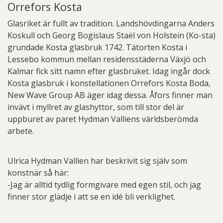
Orrefors Kosta
Glasriket är fullt av tradition. Landshövdingarna Anders
Koskull och Georg Bogislaus Staël von Holstein (Ko-sta)
grundade Kosta glasbruk 1742. Tätorten Kosta i
Lessebo kommun mellan residensstäderna Växjö och
Kalmar fick sitt namn efter glasbruket. Idag ingår dock
Kosta glasbruk i konstellationen Orrefors Kosta Boda,
New Wave Group AB äger idag dessa. Åfors finner man
invävt i myllret av glashyttor, som till stor del är
uppburet av paret Hydman Valliens världsberömda
arbete.
Ulrica Hydman Vallien har beskrivit sig själv som
konstnär så här:
-Jag är alltid tydlig formgivare med egen stil, och jag
finner stor glädje i att se en idé bli verklighet.