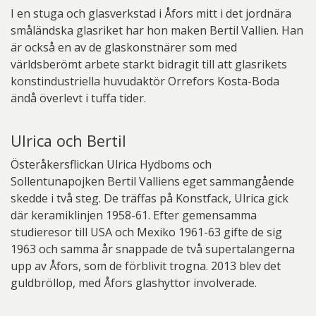
I en stuga och glasverkstad i Åfors mitt i det jordnära
småländska glasriket har hon maken Bertil Vallien. Han
är också en av de glaskonstnärer som med
världsberömt arbete starkt bidragit till att glasrikets
konstindustriella huvudaktör Orrefors Kosta-Boda
ändå överlevt i tuffa tider.
Ulrica och Bertil
Österåkersflickan Ulrica Hydboms och
Sollentunapojken Bertil Valliens eget sammangående
skedde i två steg. De träffas på Konstfack, Ulrica gick
där keramiklinjen 1958-61. Efter gemensamma
studieresor till USA och Mexiko 1961-63 gifte de sig
1963 och samma år snappade de två supertalangerna
upp av Åfors, som de förblivit trogna. 2013 blev det
guldbröllop, med Åfors glashyttor involverade.