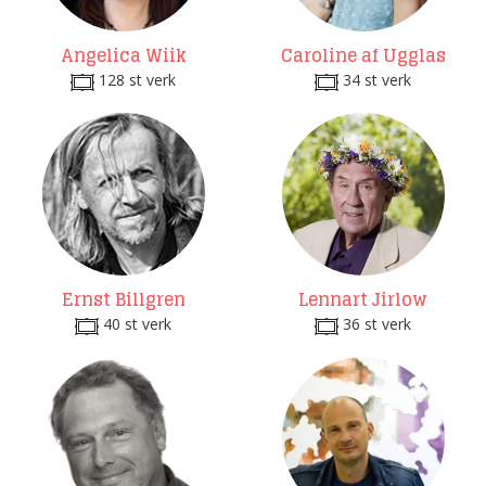
Angelica Wiik
Caroline af Ugglas
128 st verk
34 st verk
Ernst Billgren
Lennart Jirlow
40 st verk
36 st verk