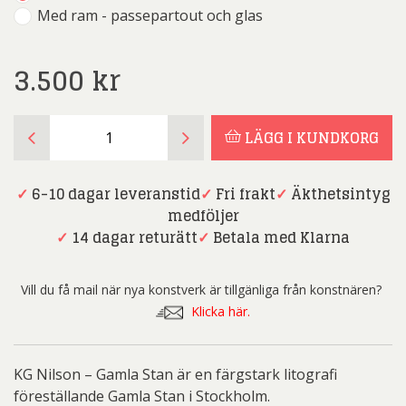
Med ram - passepartout och glas
3.500
kr
KG
LÄGG I KUNDKORG
Nilson
-
Gamla
✓
6-10 dagar leveranstid
✓
Fri frakt
✓
Äkthetsintyg
Stan
medföljer
mängd
✓
14 dagar returätt
✓
Betala med Klarna
Vill du få mail när nya konstverk är tillgänliga från konstnären?
Klicka här.
KG Nilson – Gamla Stan är en färgstark litografi
föreställande Gamla Stan i Stockholm.