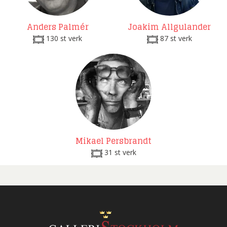
Anders Palmér
Joakim Allgulander
130 st verk
87 st verk
Mikael Persbrandt
31 st verk