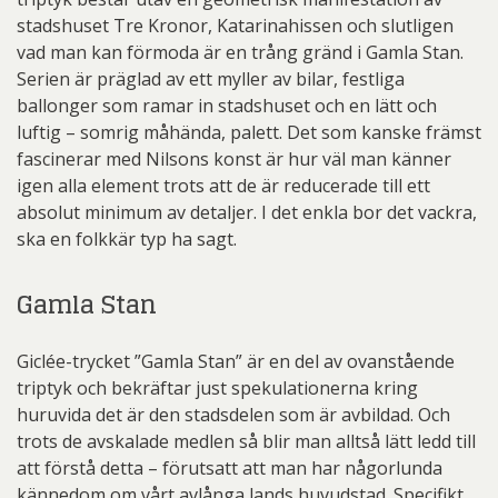
stadshuset Tre Kronor, Katarinahissen och slutligen
vad man kan förmoda är en trång gränd i Gamla Stan.
Serien är präglad av ett myller av bilar, festliga
ballonger som ramar in stadshuset och en lätt och
luftig – somrig måhända, palett. Det som kanske främst
fascinerar med Nilsons konst är hur väl man känner
igen alla element trots att de är reducerade till ett
absolut minimum av detaljer. I det enkla bor det vackra,
ska en folkkär typ ha sagt.
Gamla Stan
Giclée-trycket ”Gamla Stan” är en del av ovanstående
triptyk och bekräftar just spekulationerna kring
huruvida det är den stadsdelen som är avbildad. Och
trots de avskalade medlen så blir man alltså lätt ledd till
att förstå detta – förutsatt att man har någorlunda
kännedom om vårt avlånga lands huvudstad. Specifikt