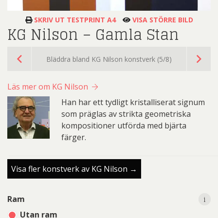
SKRIV UT TESTPRINT A4
VISA STÖRRE BILD
KG Nilson – Gamla Stan
Bläddra bland KG Nilson konstverk (5/8)
Läs mer om KG Nilson
Han har ett tydligt kristalliserat signum
som präglas av strikta geometriska
kompositioner utförda med bjärta
färger.
Visa fler konstverk av KG Nilson →
i
i
Ram
Utan ram