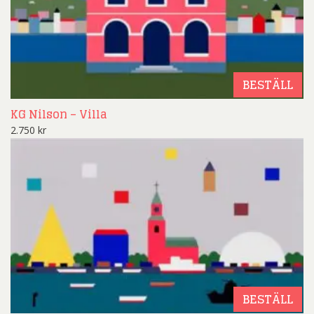
BESTÄLL
KG Nilson – Villa
2.750
kr
BESTÄLL