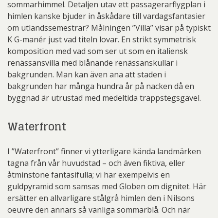
sommarhimmel. Detaljen utav ett passagerarflygplan i
himlen kanske bjuder in åskådare till vardagsfantasier
om utlandssemestrar? Målningen ”Villa” visar på typiskt
K G-manér just vad titeln lovar. En strikt symmetrisk
komposition med vad som ser ut som en italiensk
renässansvilla med blånande renässanskullar i
bakgrunden. Man kan även ana att staden i
bakgrunden har många hundra år på nacken då en
byggnad är utrustad med medeltida trappstegsgavel.
Waterfront
I ”Waterfront” finner vi ytterligare kända landmärken
tagna från vår huvudstad – och även fiktiva, eller
åtminstone fantasifulla; vi har exempelvis en
guldpyramid som samsas med Globen om dignitet. Här
ersätter en allvarligare stålgrå himlen den i Nilsons
oeuvre den annars så vanliga sommarblå. Och när