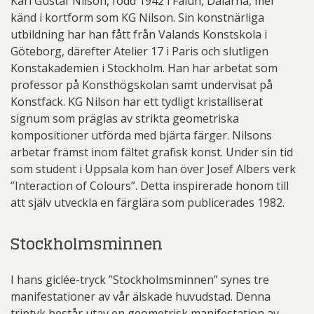
Karl Gustaf Nilson, född 1942 i Falun, Dalarna, mer
känd i kortform som KG Nilson. Sin konstnärliga
utbildning har han fått från Valands Konstskola i
Göteborg, därefter Atelier 17 i Paris och slutligen
Konstakademien i Stockholm. Han har arbetat som
professor på Konsthögskolan samt undervisat på
Konstfack. KG Nilson har ett tydligt kristalliserat
signum som präglas av strikta geometriska
kompositioner utförda med bjärta färger. Nilsons
arbetar främst inom fältet grafisk konst. Under sin tid
som student i Uppsala kom han över Josef Albers verk
”Interaction of Colours”. Detta inspirerade honom till
att själv utveckla en färglära som publicerades 1982.
Stockholmsminnen
I hans giclée-tryck ”Stockholmsminnen” synes tre
manifestationer av vår älskade huvudstad. Denna
triptyk består utav en geometrisk manifestation av