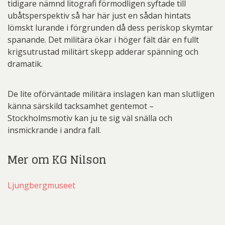
tidigare nämnd litografi förmodligen syftade till
ubåtsperspektiv så har här just en sådan hintats
lömskt lurande i förgrunden då dess periskop skymtar
spanande. Det militära ökar i höger fält där en fullt
krigsutrustad militärt skepp adderar spänning och
dramatik.
De lite oförväntade militära inslagen kan man slutligen
känna särskild tacksamhet gentemot –
Stockholmsmotiv kan ju te sig väl snälla och
insmickrande i andra fall.
Mer om KG Nilson
Ljungbergmuseet