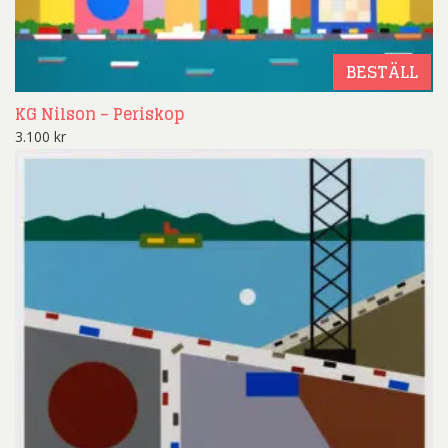
BESTÄLL
KG Nilson – Periskop
3.100
kr