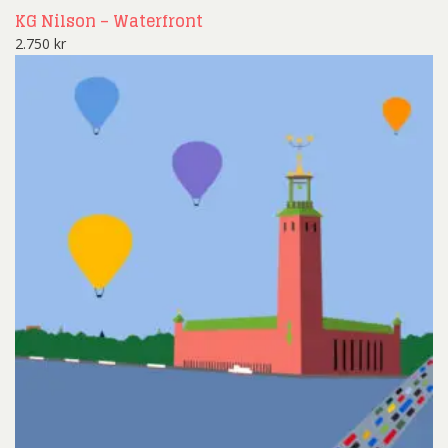
KG Nilson – Waterfront
2.750
kr