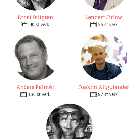
Ernst Billgren
Lennart Jirlow
40 st verk
36 st verk
Anders Palmér
Joakim Allgulander
130 st verk
87 st verk