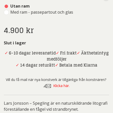
Utan ram
Med ram - passepartout och glas
4.900
kr
Slut i lager
✓
6-10 dagar leveranstid
✓
Fri frakt
✓
Äkthetsintyg
medföljer
✓
14 dagar returätt
✓
Betala med Klarna
Vill du få mail när nya konstverk är tillgänliga från konstnären?
Klicka här.
Lars Jonsson – Spegling är en naturskildrande litografi
föreställande en fågel vid strandbrynet.