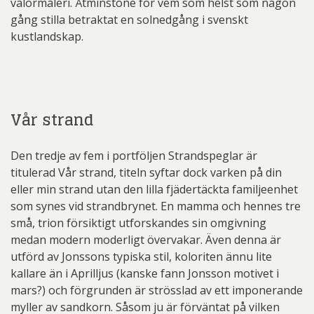
valörmåleri. Åtminstone för vem som helst som någon
gång stilla betraktat en solnedgång i svenskt
kustlandskap.
Vår strand
Den tredje av fem i portföljen Strandspeglar är
titulerad Vår strand, titeln syftar dock varken på din
eller min strand utan den lilla fjädertäckta familjeenhet
som synes vid strandbrynet. En mamma och hennes tre
små, trion försiktigt utforskandes sin omgivning
medan modern moderligt övervakar. Även denna är
utförd av Jonssons typiska stil, koloriten ännu lite
kallare än i Aprilljus (kanske fann Jonsson motivet i
mars?) och förgrunden är strösslad av ett imponerande
myller av sandkorn. Såsom ju är förväntat på vilken