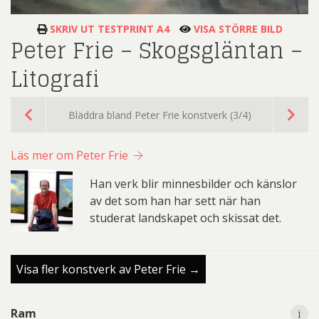
SKRIV UT TESTPRINT A4
VISA STÖRRE BILD
Peter Frie – Skogsgläntan –
Litografi
Bläddra bland Peter Frie konstverk (3/4)
Läs mer om Peter Frie
Han verk blir minnesbilder och känslor
av det som han har sett när han
studerat landskapet och skissat det.
Visa fler konstverk av Peter Frie →
i
i
Ram