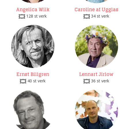
Angelica Wiik
Caroline af Ugglas
128 st verk
34 st verk
Ernst Billgren
Lennart Jirlow
40 st verk
36 st verk