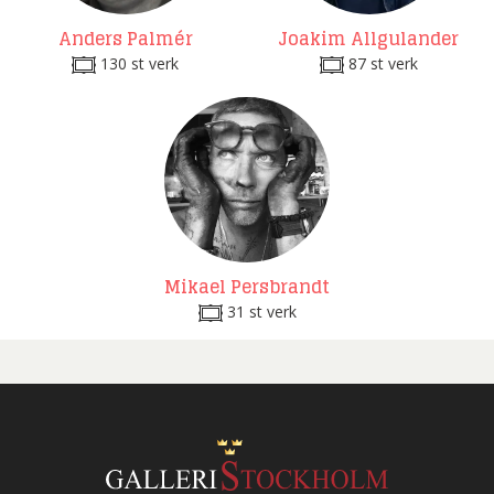
Anders Palmér
Joakim Allgulander
130 st verk
87 st verk
Mikael Persbrandt
31 st verk