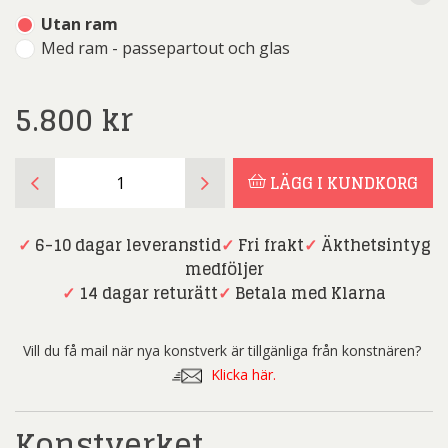
Utan ram
Med ram - passepartout och glas
5.800
kr
Peter
LÄGG I KUNDKORG
Frie
-
Skogsgläntan
✓
6-10 dagar leveranstid
✓
Fri frakt
✓
Äkthetsintyg
-
medföljer
Litografi
✓
14 dagar returätt
✓
Betala med Klarna
mängd
Vill du få mail när nya konstverk är tillgänliga från konstnären?
Klicka här.
Konstverket