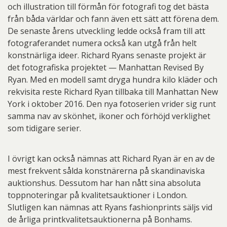
och illustration till förmån för fotografi tog det bästa
från båda världar och fann även ett sätt att förena dem.
De senaste årens utveckling ledde också fram till att
fotograferandet numera också kan utgå från helt
konstnärliga ideer. Richard Ryans senaste projekt är
det fotografiska projektet — Manhattan Revised By
Ryan. Med en modell samt dryga hundra kilo kläder och
rekvisita reste Richard Ryan tillbaka till Manhattan New
York i oktober 2016. Den nya fotoserien vrider sig runt
samma nav av skönhet, ikoner och förhöjd verklighet
som tidigare serier.
I övrigt kan också nämnas att Richard Ryan är en av de
mest frekvent sålda konstnärerna på skandinaviska
auktionshus. Dessutom har han nått sina absoluta
toppnoteringar på kvalitetsauktioner i London.
Slutligen kan nämnas att Ryans fashionprints säljs vid
de årliga printkvalitetsauktionerna på Bonhams.