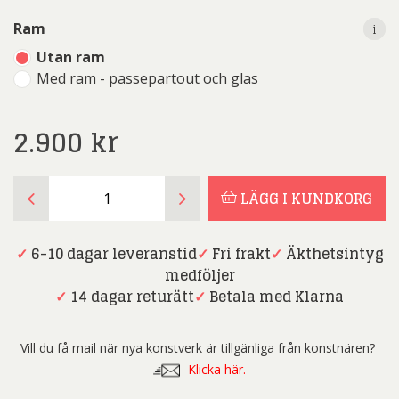
i
i
Ram
Utan ram
Med ram - passepartout och glas
2.900
kr
RICHARD
LÄGG I KUNDKORG
RYAN
-
FOTOKONST
✓
6-10 dagar leveranstid
✓
Fri frakt
✓
Äkthetsintyg
-
medföljer
BROOKLYN
✓
14 dagar returätt
✓
Betala med Klarna
DIVA
mängd
Vill du få mail när nya konstverk är tillgänliga från konstnären?
Klicka här.