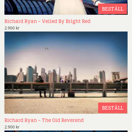
BESTÄLL
Richard Ryan – Veiled By Bright Red
2.900
kr
BESTÄLL
Richard Ryan – The Old Reverend
2.900
kr