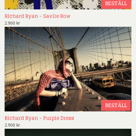
BESTÄLL
Richard Ryan – Savile Row
2.900
kr
BESTÄLL
Richard Ryan – Purple Dress
2.900
kr