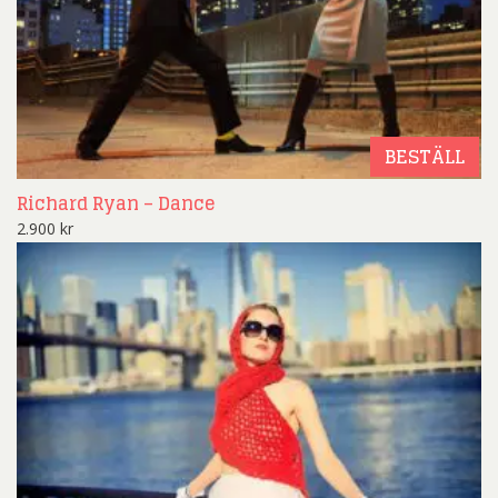
BESTÄLL
Richard Ryan – Dance
2.900
kr