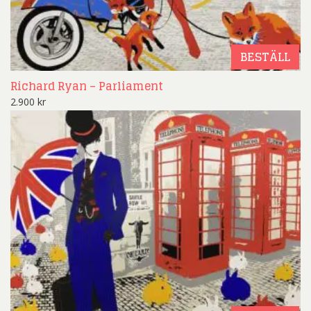
BESTÄLL
Richard Ryan – Parliament
2.900
kr