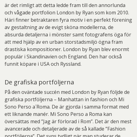
är det rimligt att detta ledde fram till den annorlunda
och vågade portfolion London by Ryan som kom 2010.
Häri finner betraktaren fyra motiv i en perfekt förening
av gestaltning av de evigt sköna modellerna, de
absurda detaljerna i mönster samt fotografens öga för
att med hjälp av en urban storstadsmiljö ögna fram
drastiska kompositioner. London by Ryan blev enormt
populär i Skandinavien och England. Den har också
funnit köpare i USA och Ryssland.
De grafiska portföljerna
På den oväntade succén med London by Ryan följde de
grafiska portföljerna – Manhattan in fashion och Mi
Sono Perso a´Roma. De är gjorda i samma format med
ett liknande manér. Mi Sono Perso a Roma kan
översättas med ”Jag är förlorad i Rom”. Det är den mest
avancerade och detaljerade av de så kallade ”Fashion
portföljerna”. Det syns tydligt när man studerar de