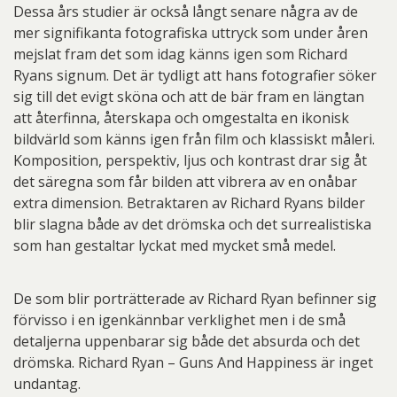
Dessa års studier är också långt senare några av de
mer signifikanta fotografiska uttryck som under åren
mejslat fram det som idag känns igen som Richard
Ryans signum. Det är tydligt att hans fotografier söker
sig till det evigt sköna och att de bär fram en längtan
att återfinna, återskapa och omgestalta en ikonisk
bildvärld som känns igen från film och klassiskt måleri.
Komposition, perspektiv, ljus och kontrast drar sig åt
det säregna som får bilden att vibrera av en onåbar
extra dimension. Betraktaren av Richard Ryans bilder
blir slagna både av det drömska och det surrealistiska
som han gestaltar lyckat med mycket små medel.
De som blir porträtterade av Richard Ryan befinner sig
förvisso i en igenkännbar verklighet men i de små
detaljerna uppenbarar sig både det absurda och det
drömska. Richard Ryan – Guns And Happiness är inget
undantag.