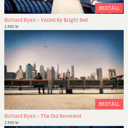
BESTÄLL
Richard Ryan – Veiled By Bright Red
2.900
kr
BESTÄLL
Richard Ryan – The Old Reverend
2.900
kr