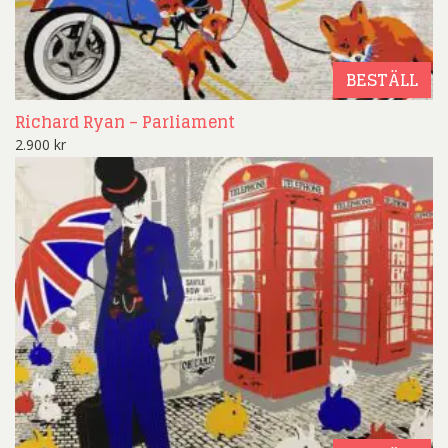
BESTÄLL
Richard Ryan – Parliament
2.900
kr