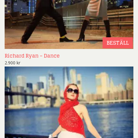
BESTÄLL
Richard Ryan – Dance
2.900
kr