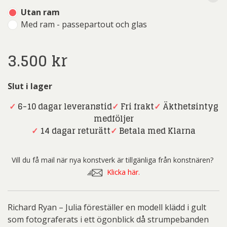
Utan ram
Med ram - passepartout och glas
3.500
kr
Slut i lager
✓
6-10 dagar leveranstid
✓
Fri frakt
✓
Äkthetsintyg
medföljer
✓
14 dagar returätt
✓
Betala med Klarna
Vill du få mail när nya konstverk är tillgänliga från konstnären?
Klicka här.
Richard Ryan – Julia föreställer en modell klädd i gult
som fotograferats i ett ögonblick då strumpebanden