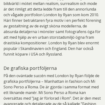
bildvärld i mötet mellan realism, surrealism och mode
är det rimligt att detta ledde fram till den annorlunda
och vågade portfolion London by Ryan som kom 2010.
Häri finner betraktaren fyra motiv i en perfekt förening
av gestaltning av de evigt sköna modellerna, de
absurda detaljerna i mönster samt fotografens öga för
att med hjälp av en urban storstadsmiljö ögna fram
drastiska kompositioner. London by Ryan blev enormt
populär i Skandinavien och England. Den har också
funnit köpare i USA och Ryssland.
De grafiska portföljerna
På den oväntade succén med London by Ryan följde de
grafiska portföljerna – Manhattan in fashion och Mi
Sono Perso a´Roma. De är gjorda i samma format med
ett liknande manér. Mi Sono Perso a Roma kan
översättas med ”Jag är förlorad i Rom”. Det är den mest
avancerade och detaljerade av de så kallade ”Fashion