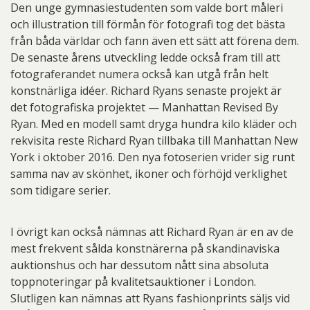
Den unge gymnasiestudenten som valde bort måleri
och illustration till förmån för fotografi tog det bästa
från båda världar och fann även ett sätt att förena dem.
De senaste årens utveckling ledde också fram till att
fotograferandet numera också kan utgå från helt
konstnärliga idéer. Richard Ryans senaste projekt är
det fotografiska projektet — Manhattan Revised By
Ryan. Med en modell samt dryga hundra kilo kläder och
rekvisita reste Richard Ryan tillbaka till Manhattan New
York i oktober 2016. Den nya fotoserien vrider sig runt
samma nav av skönhet, ikoner och förhöjd verklighet
som tidigare serier.
I övrigt kan också nämnas att Richard Ryan är en av de
mest frekvent sålda konstnärerna på skandinaviska
auktionshus och har dessutom nått sina absoluta
toppnoteringar på kvalitetsauktioner i London.
Slutligen kan nämnas att Ryans fashionprints säljs vid