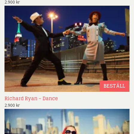
2.900
kr
BESTÄLL
Richard Ryan – Dance
2.900
kr