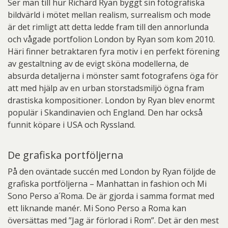
Ser man till hur Richard Ryan byggt sin fotografiska
bildvärld i mötet mellan realism, surrealism och mode
är det rimligt att detta ledde fram till den annorlunda
och vågade portfolion London by Ryan som kom 2010.
Häri finner betraktaren fyra motiv i en perfekt förening
av gestaltning av de evigt sköna modellerna, de
absurda detaljerna i mönster samt fotografens öga för
att med hjälp av en urban storstadsmiljö ögna fram
drastiska kompositioner. London by Ryan blev enormt
populär i Skandinavien och England. Den har också
funnit köpare i USA och Ryssland.
De grafiska portföljerna
På den oväntade succén med London by Ryan följde de
grafiska portföljerna – Manhattan in fashion och Mi
Sono Perso a´Roma. De är gjorda i samma format med
ett liknande manér. Mi Sono Perso a Roma kan
översättas med ”Jag är förlorad i Rom”. Det är den mest