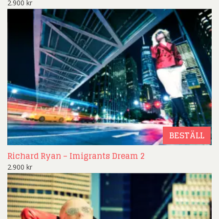
2.900
kr
BESTÄLL
Richard Ryan – Imigrants Dream 2
2.900
kr