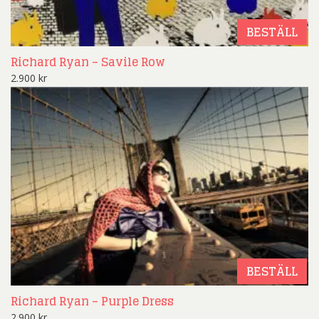
BESTÄLL
Richard Ryan – Savile Row
2.900
kr
BESTÄLL
Richard Ryan – Purple Dress
2.900
kr