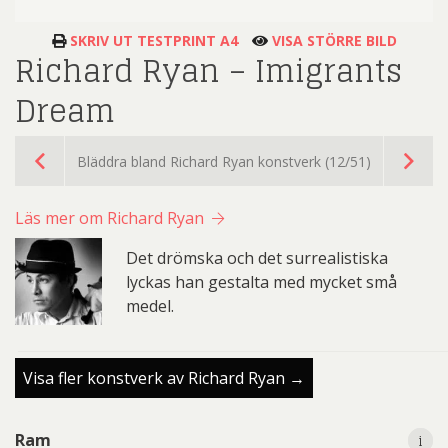
SKRIV UT TESTPRINT A4
VISA STÖRRE BILD
Richard Ryan – Imigrants
Dream
Bläddra bland Richard Ryan konstverk (12/51)
Läs mer om Richard Ryan
Det drömska och det surrealistiska
lyckas han gestalta med mycket små
medel.
Visa fler konstverk av Richard Ryan →
i
i
Ram