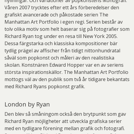
hyllningar. Och variationer av popkonstens ikonografi.
Våren 2007 trycktes efter ett års förberedelser den
grafiskt avancerade och påkostade serien The
Manhattan Art Portfolio i egen regi. Serien består av
tolv olika motiv som helt baserar sig på fotografier som
Richard Ryan tog under en resa till New York 2005.
Dessa färgstarka och klassiska kompositioner bär
tydlig prägel av affischer från tidigt nittonhundratal
såväl som popkonst och måleri av den realistiska
skolan. Konstnären Edward Hopper var en av seriens
största inspirationskällor. The Manhattan Art Portfolio
mottogs väl av den publik som två år tidigare bekantats
med Richard Ryans popkonst grafik.
London by Ryan
Den blev så småningom också den brytpunkt som gav
Richard Ryan möjligheter att utveckla grafiska serier
med en tydligare förening mellan grafik och fotografi.