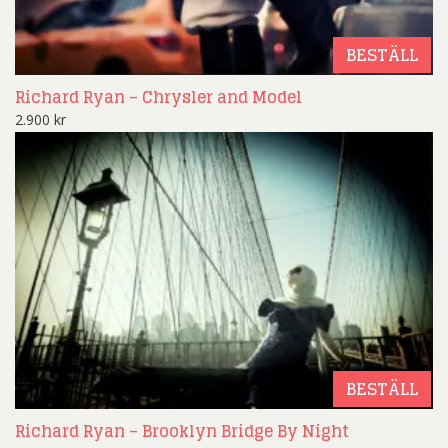
BESTÄLL
Richard Ryan – Chrysler and Model
2.900
kr
BESTÄLL
Richard Ryan – Brooklyn Bridge By Night