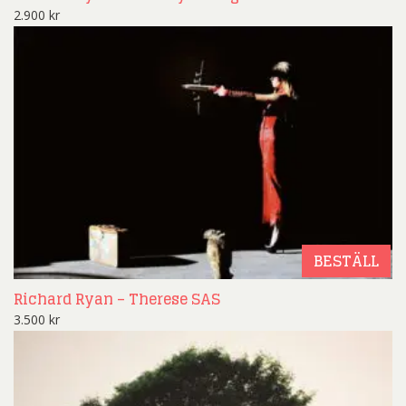
2.900
kr
BESTÄLL
Richard Ryan – Therese SAS
3.500
kr