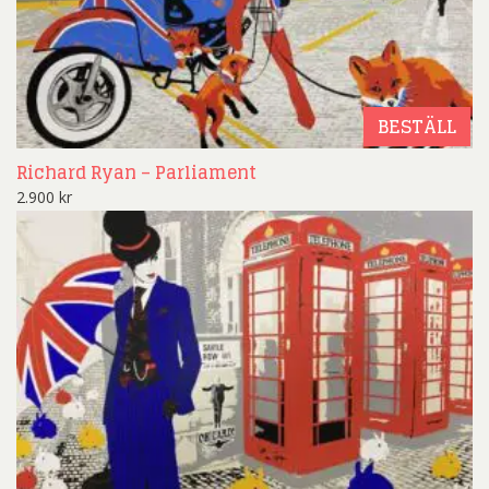
BESTÄLL
Richard Ryan – Parliament
2.900
kr