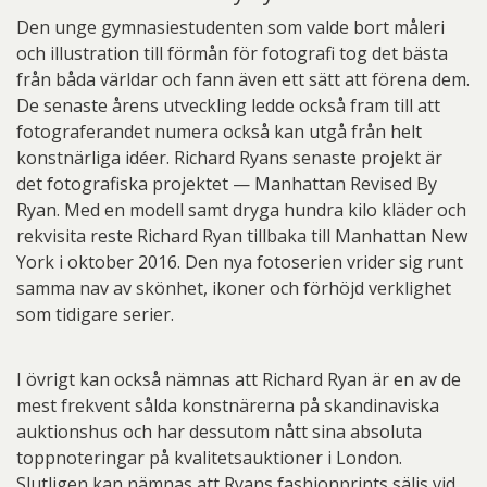
Den unge gymnasiestudenten som valde bort måleri
och illustration till förmån för fotografi tog det bästa
från båda världar och fann även ett sätt att förena dem.
De senaste årens utveckling ledde också fram till att
fotograferandet numera också kan utgå från helt
konstnärliga idéer. Richard Ryans senaste projekt är
det fotografiska projektet — Manhattan Revised By
Ryan. Med en modell samt dryga hundra kilo kläder och
rekvisita reste Richard Ryan tillbaka till Manhattan New
York i oktober 2016. Den nya fotoserien vrider sig runt
samma nav av skönhet, ikoner och förhöjd verklighet
som tidigare serier.
I övrigt kan också nämnas att Richard Ryan är en av de
mest frekvent sålda konstnärerna på skandinaviska
auktionshus och har dessutom nått sina absoluta
toppnoteringar på kvalitetsauktioner i London.
Slutligen kan nämnas att Ryans fashionprints säljs vid