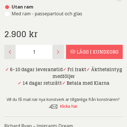
Utan ram
Med ram - passepartout och glas
2.900
kr
Richard
LÄGG I KUNDKORG
Ryan
-
Imigrants
✓
6-10 dagar leveranstid
✓
Fri frakt
✓
Äkthetsintyg
Dream
medföljer
mängd
✓
14 dagar returätt
✓
Betala med Klarna
Vill du få mail när nya konstverk är tillgänliga från konstnären?
Klicka här.
Richard Ryan – Imigrants Dream.