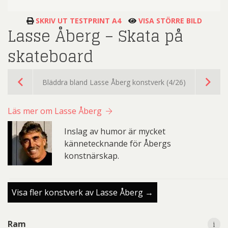
SKRIV UT TESTPRINT A4
VISA STÖRRE BILD
Lasse Åberg – Skata på
skateboard
Bläddra bland Lasse Åberg konstverk (4/26)
Läs mer om Lasse Åberg
Inslag av humor är mycket
kännetecknande för Åbergs
konstnärskap.
Visa fler konstverk av Lasse Åberg →
i
i
Ram