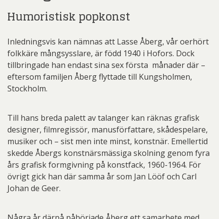
Humoristisk popkonst
Inledningsvis kan nämnas att Lasse Åberg, vår oerhört
folkkäre mångsysslare, är född 1940 i Hofors. Dock
tillbringade han endast sina sex första månader där –
eftersom familjen Åberg flyttade till Kungsholmen,
Stockholm.
Till hans breda palett av talanger kan räknas grafisk
designer, filmregissör, manusförfattare, skådespelare,
musiker och – sist men inte minst, konstnär. Emellertid
skedde Åbergs konstnärsmässiga skolning genom fyra
års grafisk formgivning på konstfack, 1960-1964. För
övrigt gick han där samma år som Jan Lööf och Carl
Johan de Geer.
Några år därpå påbörjade Åberg ett samarbete med