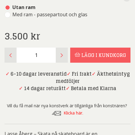
Utan ram
Med ram - passepartout och glas
3.500
kr
Lasse
LÄGG I KUNDKORG
Åberg
-
Skata
✓
6-10 dagar leveranstid
✓
Fri frakt
✓
Äkthetsintyg
på
medföljer
skateboard
✓
14 dagar returätt
✓
Betala med Klarna
mängd
Vill du få mail när nya konstverk är tillgänliga från konstnären?
Klicka här.
Lasse Åberg – Skata på skateboard är en