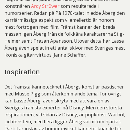
konstnären
Ardy Strüwer
som resulterade i
humorserier. Redan på På 1970-talet inledde Åberg den
karriärmässiga aspekt som vi emellertid är honom
mest förtrogen med: film. Främst känner den breda
massan igen Åberg från de folkkära karaktärerna Stig-
Helmer samt Trazan Apansson. Utöver detta har Lasse
Åberg även spelat in ett antal skivor med Sveriges mest
ikoniska gitarrvirtuos: Janne Schaffer.
Inspiration
Det främsta kännetecknet i Åbergs konst är pastischer
med Musse Pigg som återkommande tema. För övrigt
kan Lasse Åberg även skryta med att vara en av
Sveriges främsta experter på Disney. Men den största
inspirationen, vid sidan av Disney, är popkonst: Warhol,
Lichtenstein, med flera ligger Åberg varmt om hjärtat.
Därtill är inslag av humor mycket kännetecknande för