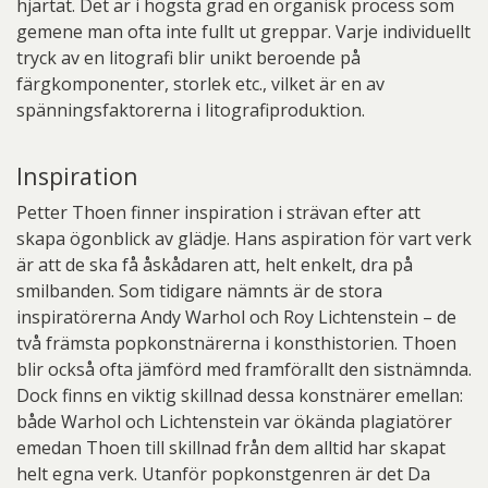
hjärtat. Det är i högsta grad en organisk process som
gemene man ofta inte fullt ut greppar. Varje individuellt
tryck av en litografi blir unikt beroende på
färgkomponenter, storlek etc., vilket är en av
spänningsfaktorerna i litografiproduktion.
Inspiration
Petter Thoen finner inspiration i strävan efter att
skapa ögonblick av glädje. Hans aspiration för vart verk
är att de ska få åskådaren att, helt enkelt, dra på
smilbanden. Som tidigare nämnts är de stora
inspiratörerna Andy Warhol och Roy Lichtenstein – de
två främsta popkonstnärerna i konsthistorien. Thoen
blir också ofta jämförd med framförallt den sistnämnda.
Dock finns en viktig skillnad dessa konstnärer emellan:
både Warhol och Lichtenstein var ökända plagiatörer
emedan Thoen till skillnad från dem alltid har skapat
helt egna verk. Utanför popkonstgenren är det Da