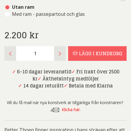
Utan ram
Med ram - passepartout och glas
2.200
kr
Petter
LÄGG I KUNDKORG
Thoen
-
Äntligen
✓
6-10 dagar leveranstid
✓
Fri frakt över 2500
hemma
kr
✓
Äkthetsintyg medföljer
mängd
✓
14 dagar returätt
✓
Betala med Klarna
Vill du få mail när nya konstverk är tillgänliga från konstnären?
Klicka här.
Petter Thoen finner inspiration i hans strävan efter att