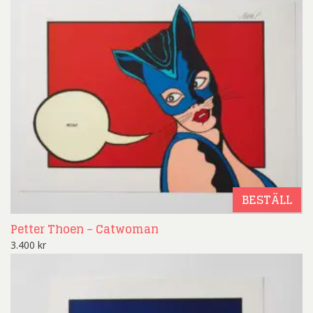
BESTÄLL
Petter Thoen – Catwoman
3.400
kr