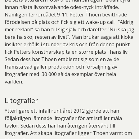
innan nästa livsomvälvande ödes-nyck inträffade.
Nämligen terrordådet 9-11. Petter Thoen bevittnade
förödelsen på plats och fick sig ett wake-up call. ”Aldrig
mer reklam” sa han till sig själv och därefter ”Nu ska jag
bara ha skoj resten av livet”. Man brukar säga att kloka
insikter erhålls i stunder av kris och från denna punkt
fick Petters konstnärskap ta en större plats i hans liv.
Sedan dess har Thoen etablerat sig som en av de
främsta vad gäller produktion och försäljning av
litografier med 30 000 sålda exemplar över hela
världen.
Litografier
Ytterligare ett infall runt året 2012 gjorde att han
följaktligen lämnade litografier för att istället måla
tavlor. Sedan dess har han återigen återvänt till
litografier. Att skapa litografier ligger Thoen varmt om