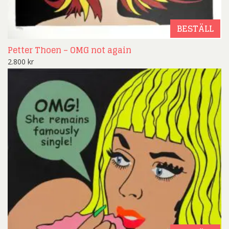
BESTÄLL
Petter Thoen – OMG not again
2.800
kr