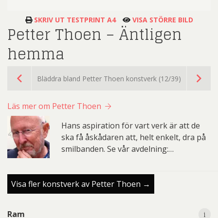
SKRIV UT TESTPRINT A4
VISA STÖRRE BILD
Petter Thoen – Äntligen
hemma
Bläddra bland Petter Thoen konstverk (12/39)
Läs mer om Petter Thoen
Hans aspiration för vart verk är att de
ska få åskådaren att, helt enkelt, dra på
smilbanden. Se vår avdelning:…
Visa fler konstverk av Petter Thoen →
i
i
Ram