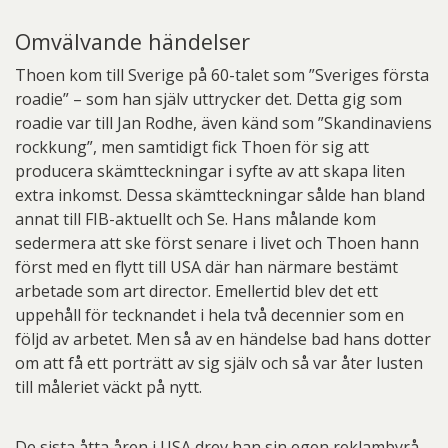
Omvälvande händelser
Thoen kom till Sverige på 60-talet som ”Sveriges första
roadie” – som han själv uttrycker det. Detta gig som
roadie var till Jan Rodhe, även känd som ”Skandinaviens
rockkung”, men samtidigt fick Thoen för sig att
producera skämtteckningar i syfte av att skapa liten
extra inkomst. Dessa skämtteckningar sålde han bland
annat till FIB-aktuellt och Se. Hans målande kom
sedermera att ske först senare i livet och Thoen hann
först med en flytt till USA där han närmare bestämt
arbetade som art director. Emellertid blev det ett
uppehåll för tecknandet i hela två decennier som en
följd av arbetet. Men så av en händelse bad hans dotter
om att få ett porträtt av sig själv och så var åter lusten
till måleriet väckt på nytt.
De sista åtta åren i USA drev han sin egen reklambyrå