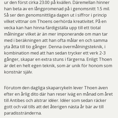
ur den först cirka 23.00 på kvällen. Däremellan hinner
han beta av en långpromenad på i genomsnitt 1.5 mil.
Så ser den genomsnittliga dagen ut i siffror i princip
vilket vittnar om Thoens oerhörda kreativitet. På en
vecka kan han hinna färdigställa upp till ett tiotal
målningar vilket är än mer imponerande om man tar
med i beräkningen att han ofta målar en och samma
yta åtta till tio gånger. Denna övermålningsteknik, i
kombination med att han sedan trycker ett verk 2-3
gånger, skapar en extra stuns i färgerna. Enligt Thoen
är det en helt egen teknik, som är unik för honom som
konstnär själv.
Förutom den dagliga skaparcykeln lever Thoen även
efter en årlig dito där han reser iväg en månad om året
till Antibes och alstrar idéer. Idéer som sedan räcker
gott och väl tills att det återigen nästa år bär av till
paradisstränderna.