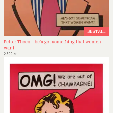
BESTÄLL
Petter Thoen – he’s got something that women
want
2.800
kr