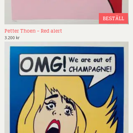
BESTÄLL
Petter Thoen – Red alert
3.200
kr