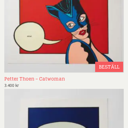
BESTÄLL
Petter Thoen – Catwoman
3.400
kr