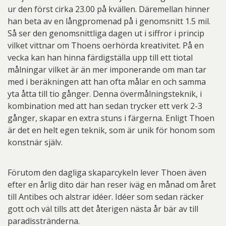
ur den först cirka 23.00 på kvällen. Däremellan hinner
han beta av en långpromenad på i genomsnitt 1.5 mil.
Så ser den genomsnittliga dagen ut i siffror i princip
vilket vittnar om Thoens oerhörda kreativitet. På en
vecka kan han hinna färdigställa upp till ett tiotal
målningar vilket är än mer imponerande om man tar
med i beräkningen att han ofta målar en och samma
yta åtta till tio gånger. Denna övermålningsteknik, i
kombination med att han sedan trycker ett verk 2-3
gånger, skapar en extra stuns i färgerna. Enligt Thoen
är det en helt egen teknik, som är unik för honom som
konstnär själv.
Förutom den dagliga skaparcykeln lever Thoen även
efter en årlig dito där han reser iväg en månad om året
till Antibes och alstrar idéer. Idéer som sedan räcker
gott och väl tills att det återigen nästa år bär av till
paradisstränderna.