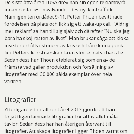
De sista åtta åren i USA drev han sin egen reklambyrå
innan nästa livsomvälvande ödes-nyck inträffade.
Nämligen terrordådet 9-11. Petter Thoen bevittnade
förödelsen på plats och fick sig ett wake-up call. ”Aldrig
mer reklam” sa han till sig själv och därefter ”Nu ska jag
bara ha skoj resten av livet”. Man brukar säga att kloka
insikter erhålls i stunder av kris och från denna punkt
fick Petters konstnärskap ta en större plats i hans liv.
Sedan dess har Thoen etablerat sig som en av de
främsta vad gäller produktion och försäljning av
litografier med 30 000 sålda exemplar över hela
världen.
Litografier
Ytterligare ett infall runt året 2012 gjorde att han
följaktligen lämnade litografier för att istället måla
tavlor. Sedan dess har han återigen återvänt till
litografier. Att skapa litografier ligger Thoen varmt om