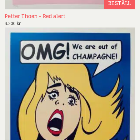
BESTÄLL
Petter Thoen – Red alert
3.200
kr