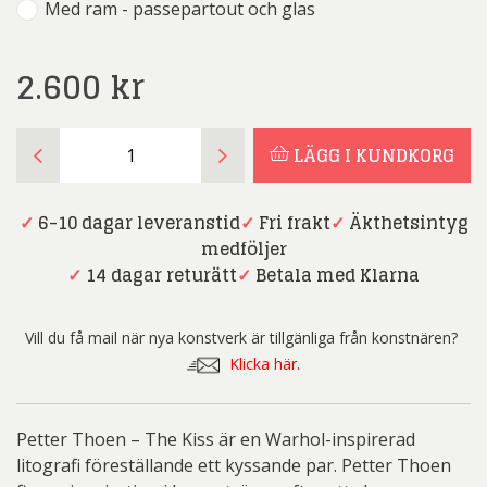
Med ram - passepartout och glas
2.600
kr
Petter
LÄGG I KUNDKORG
Thoen
-
The
✓
6-10 dagar leveranstid
✓
Fri frakt
✓
Äkthetsintyg
Kiss
medföljer
mängd
✓
14 dagar returätt
✓
Betala med Klarna
Vill du få mail när nya konstverk är tillgänliga från konstnären?
Klicka här.
Petter Thoen – The Kiss är en Warhol-inspirerad
litografi föreställande ett kyssande par. Petter Thoen