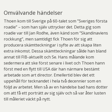
Omvälvande händelser
Thoen kom till Sverige på 60-talet som ”Sveriges första
roadie” – som han själv uttrycker det. Detta gig som
roadie var till Jan Rodhe, även känd som ”Skandinaviens
rockkung”, men samtidigt fick Thoen för sig att
producera skämtteckningar i syfte av att skapa liten
extra inkomst. Dessa skämtteckningar sålde han bland
annat till FIB-aktuellt och Se. Hans målande kom
sedermera att ske först senare i livet och Thoen hann
först med en flytt till USA där han närmare bestämt
arbetade som art director. Emellertid blev det ett
uppehåll för tecknandet i hela två decennier som en
följd av arbetet. Men så av en händelse bad hans dotter
om att få ett porträtt av sig själv och så var åter lusten
till måleriet väckt på nytt.