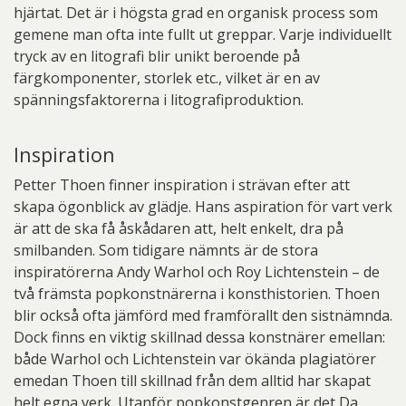
hjärtat. Det är i högsta grad en organisk process som
gemene man ofta inte fullt ut greppar. Varje individuellt
tryck av en litografi blir unikt beroende på
färgkomponenter, storlek etc., vilket är en av
spänningsfaktorerna i litografiproduktion.
Inspiration
Petter Thoen finner inspiration i strävan efter att
skapa ögonblick av glädje. Hans aspiration för vart verk
är att de ska få åskådaren att, helt enkelt, dra på
smilbanden. Som tidigare nämnts är de stora
inspiratörerna Andy Warhol och Roy Lichtenstein – de
två främsta popkonstnärerna i konsthistorien. Thoen
blir också ofta jämförd med framförallt den sistnämnda.
Dock finns en viktig skillnad dessa konstnärer emellan:
både Warhol och Lichtenstein var ökända plagiatörer
emedan Thoen till skillnad från dem alltid har skapat
helt egna verk. Utanför popkonstgenren är det Da