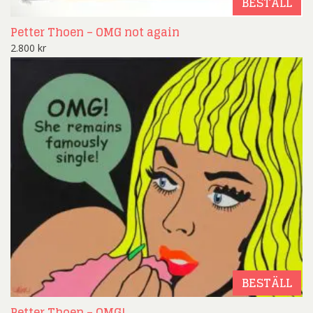
BESTÄLL
Petter Thoen – OMG not again
2.800
kr
BESTÄLL
Petter Thoen – OMG!