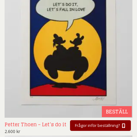
BESTÄLL
Petter Thoen – Let’s do it
Frågor inför beställning?
2.600
kr