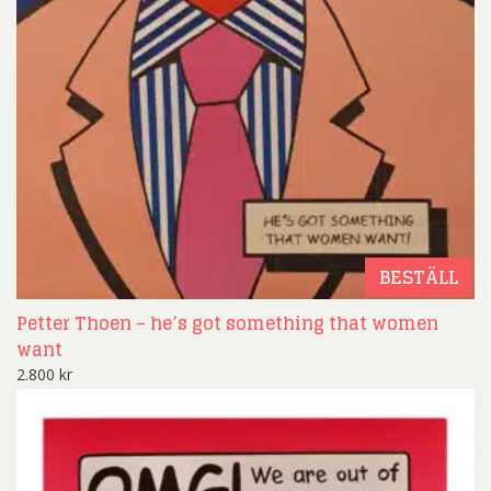
BESTÄLL
Petter Thoen – he’s got something that women
want
2.800
kr