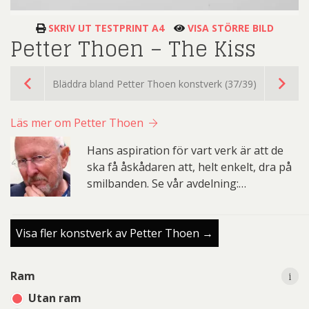
SKRIV UT TESTPRINT A4
VISA STÖRRE BILD
Petter Thoen – The Kiss
Bläddra bland Petter Thoen konstverk (37/39)
Läs mer om Petter Thoen
Hans aspiration för vart verk är att de
ska få åskådaren att, helt enkelt, dra på
smilbanden. Se vår avdelning:…
Visa fler konstverk av Petter Thoen →
i
i
Ram
Utan ram