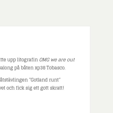
atte upp litografin
OMG we are out
salong på båten xp38 Tobasco.
tstävlingen ”Gotland runt”
 och fick sig ett gott skratt!