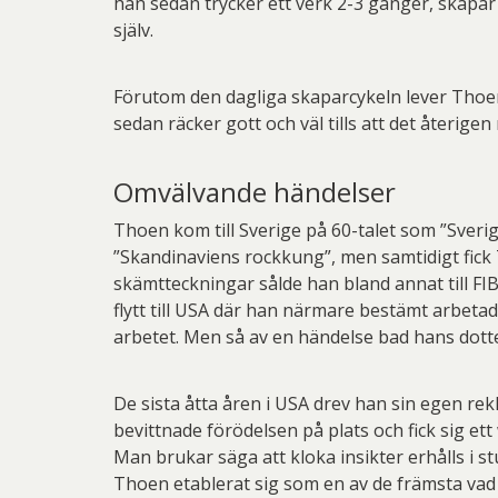
han sedan trycker ett verk 2-3 gånger, skapar
Pett
själv.
Rich
Sar
Förutom den dagliga skaparcykeln lever Thoen ä
sedan räcker gott och väl tills att det återigen
Sti
Ulf G
Omvälvande händelser
Zumre
Thoen kom till Sverige på 60-talet som ”Sverig
”Skandinaviens rockkung”, men samtidigt fick 
skämtteckningar sålde han bland annat till FI
flytt till USA där han närmare bestämt arbetade
arbetet. Men så av en händelse bad hans dotter o
De sista åtta åren i USA drev han sin egen re
bevittnade förödelsen på plats och fick sig ett 
Man brukar säga att kloka insikter erhålls i s
Thoen etablerat sig som en av de främsta vad 