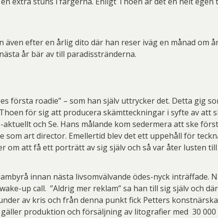
 en extra stuns i färgerna. Enligt Thoen är det en helt ege
er Thoen
Philip Von Schantz
PG
ard Ryan
Rickard Ölander
Rola
a Flodén
Sara Woodrow
Ste
ven efter en årlig dito där han reser iväg en månad om året
 nästa år bär av till paradisstränderna.
g Laurin
Siri Carlén
Suz
ripenholm
Ulrica Hydman Vallien
Yrj
ta Pozder
Åsa Jungnelius
es första roadie” – som han själv uttrycker det. Detta gig s
Thoen för sig att producera skämtteckningar i syfte av att s
B-aktuellt och Se. Hans målande kom sedermera att ske först
 som art director. Emellertid blev det ett uppehåll för teckn
m att få ett porträtt av sig själv och så var åter lusten till
klambyrå innan nästa livsomvälvande ödes-nyck inträffade. 
wake-up call. ”Aldrig mer reklam” sa han till sig själv och där
tunder av kris och från denna punkt fick Petters konstnärskap
gäller produktion och försäljning av litografier med 30 000