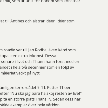
n teknik, som är unik för honom som konstnär
 Thelander
Plura Jonsson
nd Svensson
Sandra Steen
fan Wentzel
Stig Lindberg
 till Antibes och alstrar idéer. Idéer som
anne Nessim
Sven Lidberg
ö Edelmann
Olle Olson Hagalund
om roadie var till Jan Rodhe, även känd som
kapa liten extra inkomst. Dessa
 senare i livet och Thoen hann först med en
andet i hela två decennier som en följd av
 måleriet väckt på nytt.
Nämligen terrordådet 9-11. Petter Thoen
efter ”Nu ska jag bara ha skoj resten av livet”.
 ta en större plats i hans liv. Sedan dess har
 sålda exemplar över hela världen.