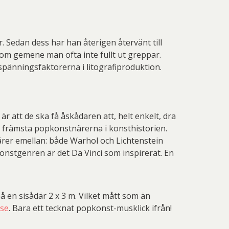
or. Sedan dess har han återigen återvänt till
 som gemene man ofta inte fullt ut greppar.
v spänningsfaktorerna i litografiproduktion.
är att de ska få åskådaren att, helt enkelt, dra
å främsta popkonstnärerna i konsthistorien.
ärer emellan: både Warhol och Lichtenstein
onstgenren är det Da Vinci som inspirerat. En
 en sisådär 2 x 3 m. Vilket mått som än
.se
. Bara ett tecknat popkonst-musklick ifrån!