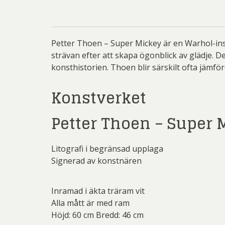
Li
Carolin
Carl
Petter Thoen – Super Mickey är en Warhol-insp
Ernst
strävan efter att skapa ögonblick av glädje. 
konsthistorien. Thoen blir särskilt ofta jämf
Jeanet
Konstverket
Josefina W
Mikael
Petter Thoen – Super 
Olle Ol
Be
Christ
Litografi i begränsad upplaga
G.A-N (
Pete
Ni
Signerad av konstnären
Sar
Jo
Övriga
Inramad i äkta träram vit
Josefina W
Olj
Alla mått är med ram
Höjd: 60 cm Bredd: 46 cm
Las