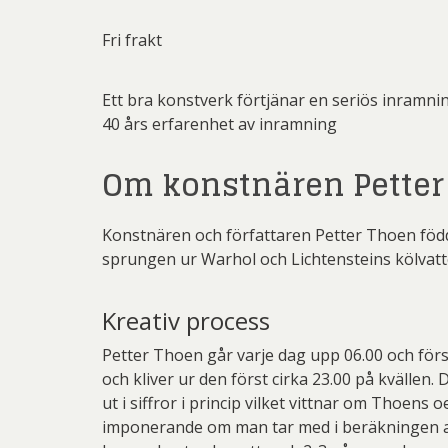
Martin
Dmitry
Fri frakt
Pe
Ernst
Ett bra konstverk förtjänar en seriös inramni
Pett
Gösta Ad
40 års erfarenhet av inramning
Ricka
Ingeg
Om konstnären Petter
Sven
Jeanet
Ulrica H
Jona
Konstnären och författaren Petter Thoen födde
sprungen ur Warhol och Lichtensteins kölvatt
Kjel
Lenna
Kreativ process
Mali
Petter Thoen går varje dag upp 06.00 och förs
Mikael
och kliver ur den först cirka 23.00 på kvälle
ut i siffror i princip vilket vittnar om Thoens 
Pe
imponerande om man tar med i beräkningen att