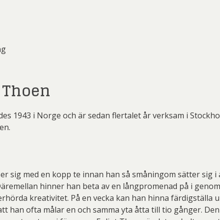
 Wickström
Mikael Persbrandt
Nicl
 Savchenko
Einar Jolin
Erik
r Nylén
Peter Dahl
P
 Billgren
Ewa Sibilska
Fr
ng
er Thoen
PG Thelander
Pl
rian Nilsson
Gunnar Cyrén
Gu
rd Ölander
Roland Svensson
Ste
erd Råman
Isaac Grünewald
Ja
 Thoen
 Lidberg
Stig Laurin
S
te Karsten
Joakim Allgulander
ydman Vallien
Yrjö Edelmann
Zum
s Fredén
Josefina Wendel Carlsson
Karin P
s 1943 i Norge och är sedan flertalet år verksam i Stockho
en.
l Engman
Lars Jonsson
La
rt Jirlow
Leif-Erik Nygårds
Lud
n Lindahl
Maria Larkman
Mart
er sig med en kopp te innan han så småningom sätter sig i at
 Persbrandt
Niclas G Thalberg
P
n. Däremellan hinner han beta av en långpromenad på i genoms
oerhörda kreativitet. På en vecka kan han hinna färdigställa up
r Nylén
Peter Dahl
P
 han ofta målar en och samma yta åtta till tio gånger. De