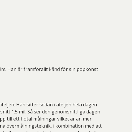
as G Thalberg
Per Mikaelsson
a Lagerbielke
Erland Cullberg
eter Frie
Peter Selling
ank Olsson
Göran Wärff
ura Jonsson
Richard Ryan
nnar Haller
Hanna Hansdotter
fan Wentzel
Suzanne Nessim
n Johansson
Jon Holm
iri Carlén
Ulf Gripenholm
Joan Miró
John Erik Franzén
reta Pozder
Övriga Konstnärer
etri Wennström
KG Nilson
lm. Han är framförallt känd för sin popkonst
Litografier/Tavlor
sse Åberg
Lena Bergström
vig Löfgren
Madeleine Pyk
in Wickström
Martti Rytkönen
eljén. Han sitter sedan i ateljén hela dagen
elle Åberg
Per Mikaelsson
nitt 1.5 mil. Så ser den genomsnittliga dagen
p till ett tiotal målningar vilket är än mer
eter Frie
Peter Selling
nna övermålningsteknik, i kombination med att