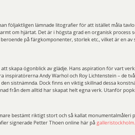
 han följaktligen lämnade litografier för att istället måla tavl
n varmt om hjärtat. Det är i högsta grad en organisk process
nikt beroende på färgkomponenter, storlek etc., vilket är en a
 att skapa ögonblick av glädje. Hans aspiration för vart verk 
ra inspiratörerna Andy Warhol och Roy Lichtenstein – de tv
 den sistnämnda. Dock finns en viktig skillnad dessa konstn
lnad från dem alltid har skapat helt egna verk. Utanför popk
re bestämt riktigt stort och så kallat monumentalmåleri på
rafier signerade Petter Thoen online här på
galleristockholm