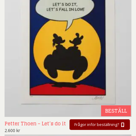
BESTÄLL
Petter Thoen – Let’s do it
Frågor inför beställning?
2.600
kr