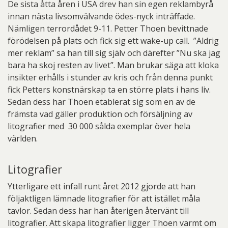
De sista åtta åren i USA drev han sin egen reklambyrå
innan nästa livsomvälvande ödes-nyck inträffade.
Nämligen terrordådet 9-11. Petter Thoen bevittnade
förödelsen på plats och fick sig ett wake-up call. ”Aldrig
mer reklam” sa han till sig själv och därefter ”Nu ska jag
bara ha skoj resten av livet”. Man brukar säga att kloka
insikter erhålls i stunder av kris och från denna punkt
fick Petters konstnärskap ta en större plats i hans liv.
Sedan dess har Thoen etablerat sig som en av de
främsta vad gäller produktion och försäljning av
litografier med 30 000 sålda exemplar över hela
världen.
Litografier
Ytterligare ett infall runt året 2012 gjorde att han
följaktligen lämnade litografier för att istället måla
tavlor. Sedan dess har han återigen återvänt till
litografier. Att skapa litografier ligger Thoen varmt om