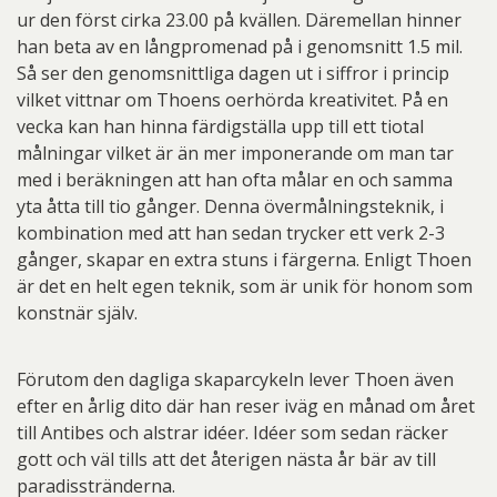
ur den först cirka 23.00 på kvällen. Däremellan hinner
han beta av en långpromenad på i genomsnitt 1.5 mil.
Så ser den genomsnittliga dagen ut i siffror i princip
vilket vittnar om Thoens oerhörda kreativitet. På en
vecka kan han hinna färdigställa upp till ett tiotal
målningar vilket är än mer imponerande om man tar
med i beräkningen att han ofta målar en och samma
yta åtta till tio gånger. Denna övermålningsteknik, i
kombination med att han sedan trycker ett verk 2-3
gånger, skapar en extra stuns i färgerna. Enligt Thoen
är det en helt egen teknik, som är unik för honom som
konstnär själv.
Förutom den dagliga skaparcykeln lever Thoen även
efter en årlig dito där han reser iväg en månad om året
till Antibes och alstrar idéer. Idéer som sedan räcker
gott och väl tills att det återigen nästa år bär av till
paradisstränderna.