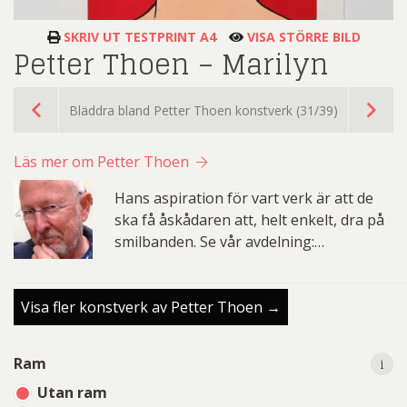
SKRIV UT TESTPRINT A4
VISA STÖRRE BILD
Petter Thoen – Marilyn
Bläddra bland Petter Thoen konstverk (31/39)
Läs mer om Petter Thoen
Hans aspiration för vart verk är att de
ska få åskådaren att, helt enkelt, dra på
smilbanden. Se vår avdelning:…
Visa fler konstverk av Petter Thoen →
i
i
Ram
Utan ram