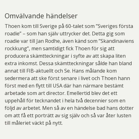
Omvälvande händelser
Thoen kom till Sverige på 60-talet som ”Sveriges första
roadie” – som han själv uttrycker det. Detta gig som
roadie var till Jan Rodhe, även känd som ”Skandinaviens
rockkung”, men samtidigt fick Thoen för sig att
producera skämtteckningar i syfte av att skapa liten
extra inkomst. Dessa skämtteckningar sålde han bland
annat till FIB-aktuellt och Se. Hans målande kom
sedermera att ske först senare i livet och Thoen hann
först med en flytt till USA där han närmare bestämt
arbetade som art director. Emellertid blev det ett
uppehåll för tecknandet i hela två decennier som en
följd av arbetet. Men så av en händelse bad hans dotter
om att få ett porträtt av sig själv och så var åter lusten
till måleriet väckt på nytt.