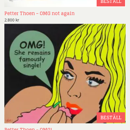
BESTÄLL
Petter Thoen – OMG not again
2.800
kr
BESTÄLL
Petter Thoen – OMG!