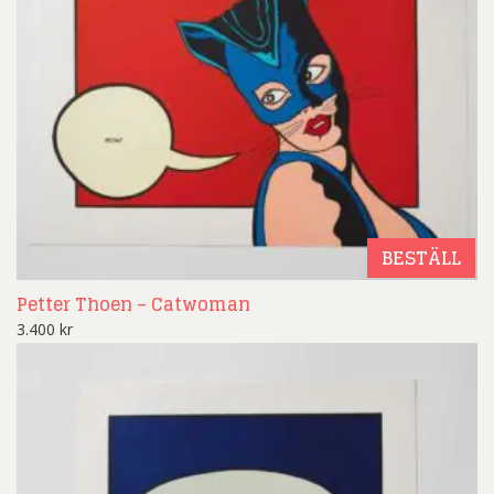
BESTÄLL
Petter Thoen – Catwoman
3.400
kr