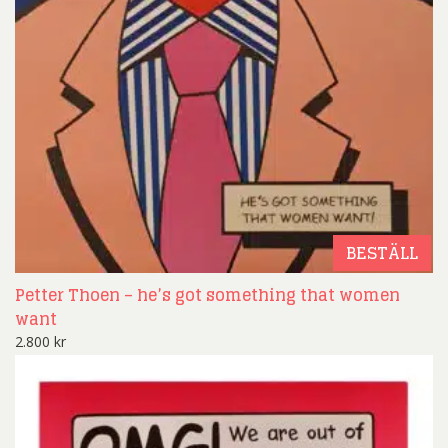
BESTÄLL
Petter Thoen – he’s got something that women
want
2.800
kr