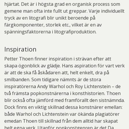
hjärtat. Det är i högsta grad en organisk process som
gemene man ofta inte fullt ut greppar. Varje individuellt
tryck av en litografi blir unikt beroende på
färgkomponenter, storlek etc., vilket är en av
spänningsfaktorerna i litografiproduktion.
Inspiration
Petter Thoen finner inspiration i strävan efter att
skapa ögonblick av glädje. Hans aspiration för vart verk
är att de ska få åskådaren att, helt enkelt, dra på
smilbanden. Som tidigare nämnts är de stora
inspiratörerna Andy Warhol och Roy Lichtenstein – de
två främsta popkonstnärerna i konsthistorien. Thoen
blir också ofta jämförd med framförallt den sistnämnda.
Dock finns en viktig skillnad dessa konstnärer emellan:
både Warhol och Lichtenstein var ökända plagiatörer
emedan Thoen till skillnad från dem alltid har skapat
helt egna verk. Utanför popkonstgenren är det Da