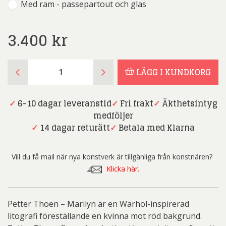
Med ram - passepartout och glas
3.400
kr
Petter
LÄGG I KUNDKORG
Thoen
-
Marilyn
✓
6-10 dagar leveranstid
✓
Fri frakt
✓
Äkthetsintyg
mängd
medföljer
✓
14 dagar returätt
✓
Betala med Klarna
Vill du få mail när nya konstverk är tillgänliga från konstnären?
Klicka här.
Petter Thoen – Marilyn är en Warhol-inspirerad
litografi föreställande en kvinna mot röd bakgrund.