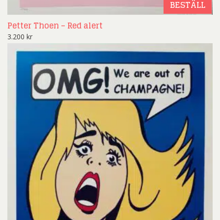
BESTÄLL
Petter Thoen – Red alert
3.200
kr