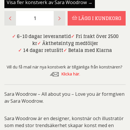
Visa fler konstverk av Sara Woodrow →
Sara
LÄGG I KUNDKORG
Woodrow
-
All
✓
6-10 dagar leveranstid
✓
Fri frakt över 2500
about
kr
✓
Äkthetsintyg medföljer
you
✓
14 dagar returätt
✓
Betala med Klarna
-
Love
Vill du få mail när nya konstverk är tillgänliga från konstnären?
you
Klicka här.
(2-
pack)
mängd
Sara Woodrow – All about you – Love you är formgiven
av Sara Woodrow.
Sara Woodrow är en designer, konstnär och illustratör
som med stor trendsäkerhet skapar konst med en