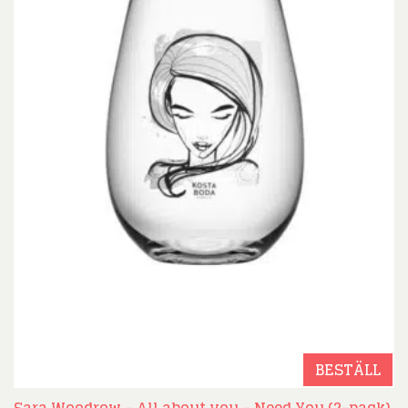
BESTÄLL
Sara Woodrow – All about you – Need You (2-pack)