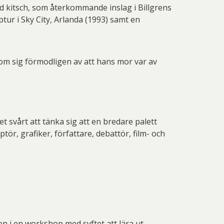
d kitsch, som återkommande inslag i Billgrens
tur i Sky City, Arlanda (1993) samt en
kom sig förmodligen av att hans mor var av
 svårt att tänka sig att en bredare palett
ör, grafiker, författare, debattör, film- och
en i en workshop med syftet att lära ut