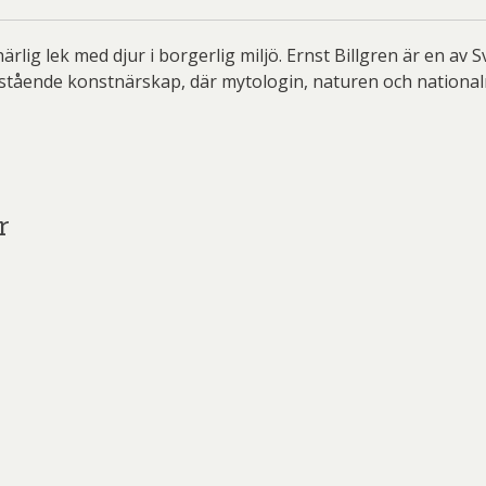
ard Ryan
Rickard Ölander
Rola
a Flodén
Sara Woodrow
Ste
ärlig lek med djur i borgerlig miljö. Ernst Billgren är en av
astående konstnärskap, där mytologin, naturen och national
g Laurin
Siri Carlén
Suz
ripenholm
Ulrica Hydman Vallien
Yrj
ta Pozder
Åsa Jungnelius
r