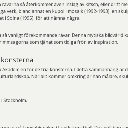
varna så återkommer även inslag av kitsch, eller drift me
iga verk, bland annat en kupol i mosaik (1992-1993), en skulp
t i Solna (1995), för att nämna några.
na så vanligt förekommande rävar. Denna mytiska bildvärld 
immsagorna som tjänat som tidiga frön av inspiration.
a konsterna
a Akademien för de fria konsterna. I detta sammanhang är det
ulturlandskap. När allt kommer omkring är han målare, skulpt
 i Stockholm.
gren ut på Lundabienalen i Lunds konsthall. Där höll han äv