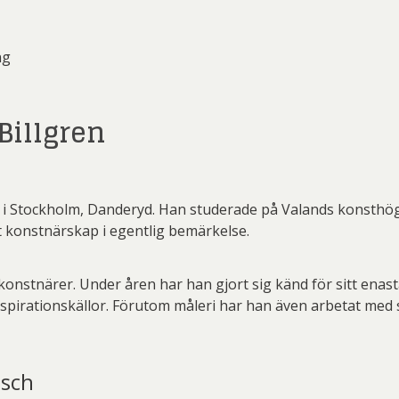
ng
Billgren
 i Stockholm, Danderyd. Han studerade på Valands konsthög
t konstnärskap i egentlig bemärkelse.
konstnärer. Under åren har han gjort sig känd för sitt ena
spirationskällor. Förutom måleri har han även arbetat med s
tsch