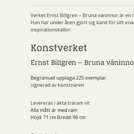
Rich
Sar
Verket Ernst Billgren – Bruna väninnor är en h
Han har under åren gjort sig känd för sitt en
Sti
inspirationskällor.
Ulf G
Konstverket
Zumre
Ernst Billgren – Bruna väninno
Begränsad upplaga 225 exemplar
signerad av konstnären
Levereras i äkta träram vit
Alla mått är med ram
Höjd: 71 cm Bredd: 96 cm