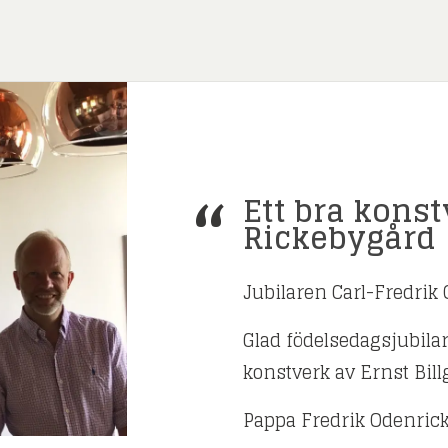
Ett bra konstv
Rickebygård
Jubilaren Carl-Fredrik 
Glad födelsedagsjubila
konstverk av Ernst Bil
Pappa Fredrik Odenric