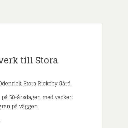
erk till Stora
Odenrick, Stora Rickeby Gård.
r på 50-årsdagen med vackert
lgren på väggen.
k