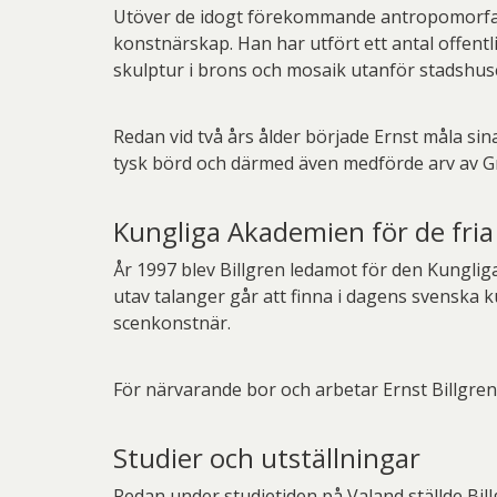
Utöver de idogt förekommande antropomorfa rä
konstnärskap. Han har utfört ett antal offentl
skulptur i brons och mosaik utanför stadshuse
Redan vid två års ålder började Ernst måla si
tysk börd och därmed även medförde arv av Gr
Kungliga Akademien för de fri
År 1997 blev Billgren ledamot för den Kunglig
utav talanger går att finna i dagens svenska k
scenkonstnär.
För närvarande bor och arbetar Ernst Billgren
Studier och utställningar
Redan under studietiden på Valand ställde Bill