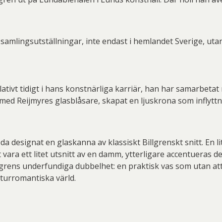
 samlingsutställningar, inte endast i hemlandet Sverige, utan
elativt tidigt i hans konstnärliga karriär, han har samarbeta
 med Reijmyres glasblåsare, skapat en ljuskrona som inflytt
 designat en glaskanna av klassiskt Billgrenskt snitt. En 
 vara ett litet utsnitt av en damm, ytterligare accentueras d
illgrens underfundiga dubbelhet: en praktisk vas som utan 
aturromantiska värld.