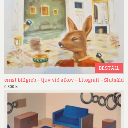
BESTÄLL
ernst billgreb – tjuv vid alkov – Litografi – Slutsåld
6.800
kr