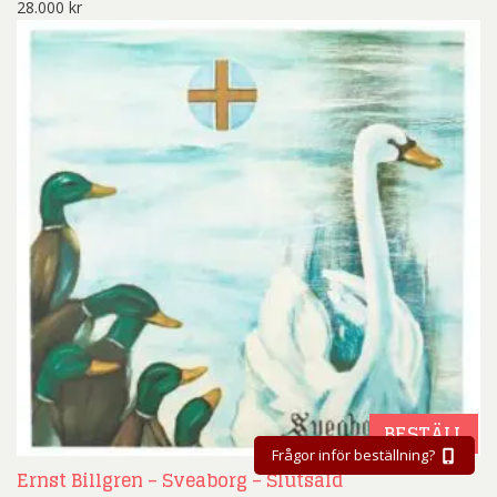
28.000
kr
BESTÄLL
Frågor inför beställning?
Ernst Billgren – Sveaborg – Slutsåld