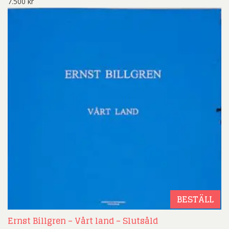
7.500
kr
BESTÄLL
Ernst Billgren – Vårt land – Slutsåld