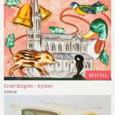
BESTÄLL
Ernst Billgren – Kyrkan
4.900
kr