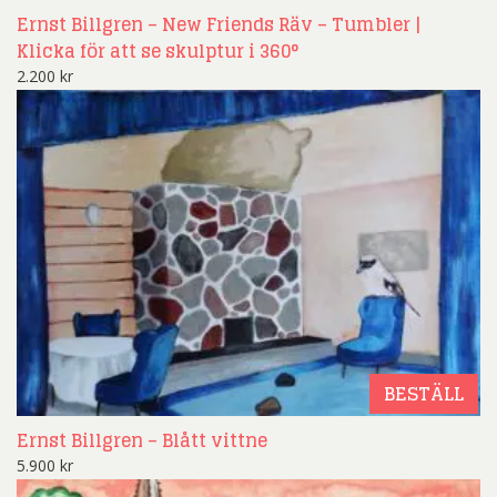
Ernst Billgren – New Friends Räv – Tumbler |
Klicka för att se skulptur i 360°
2.200
kr
BESTÄLL
Ernst Billgren – Blått vittne
5.900
kr