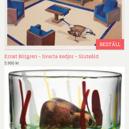
BESTÄLL
Ernst Billgren – Svarta kedjor – Slutsåld
5.900
kr