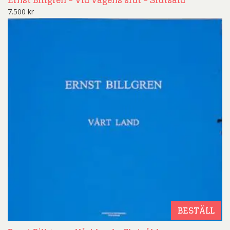
Ernst Billgren – Vid vägens slut – Slutsåld
7.500
kr
BESTÄLL