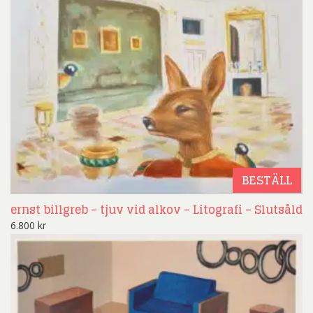
BESTÄLL
ernst billgreb – tjuv vid alkov – Litografi – Slutsåld
6.800
kr