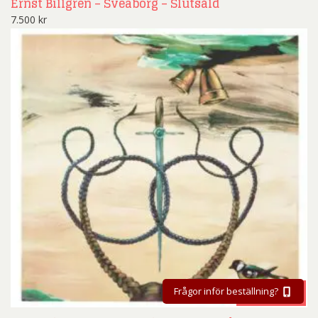
Ernst Billgren – Sveaborg – Slutsåld
7.500
kr
BESTÄLL
Frågor inför beställning?