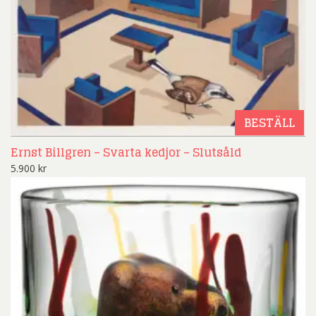
BESTÄLL
Ernst Billgren – Svarta kedjor – Slutsåld
5.900
kr