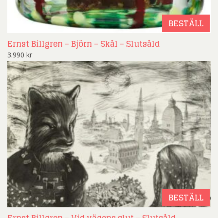
BESTÄLL
Ernst Billgren – Björn – Skål – Slutsåld
3.990
kr
BESTÄLL