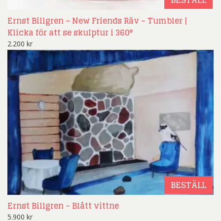
BESTÄLL
Ernst Billgren – New Friends Räv – Tumbler |
Klicka för att se skulptur i 360°
2.200
kr
BESTÄLL
Ernst Billgren – Blått vittne
5.900
kr