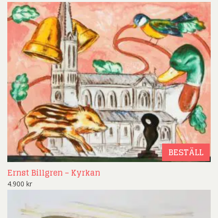
BESTÄLL
Ernst Billgren – Kyrkan
4.900
kr