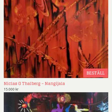
BESTÄLL
Niclas G Thalberg – Nangijala
15.000
kr