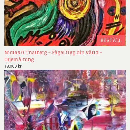
BESTÄLL
Niclas G Thalberg – Fågel flyg din värld –
Oljemålning
18.000
kr