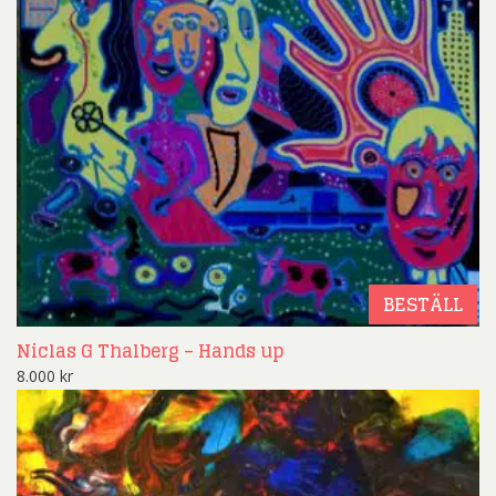
BESTÄLL
Niclas G Thalberg – Hands up
8.000
kr