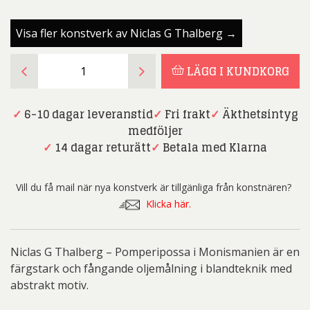
Visa fler konstverk av Niclas G Thalberg →
Niclas
LÄGG I KUNDKORG
G
Thalberg
-
✓
6-10 dagar leveranstid
✓
Fri frakt
✓
Äkthetsintyg
Pomperipossa
medföljer
i
✓
14 dagar returätt
✓
Betala med Klarna
Monismanien
mängd
Vill du få mail när nya konstverk är tillgänliga från konstnären?
Klicka här.
Niclas G Thalberg – Pomperipossa i Monismanien är en
färgstark och fångande oljemålning i blandteknik med
abstrakt motiv.