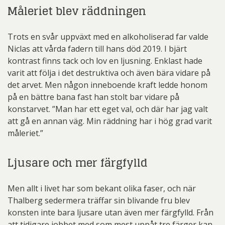
Måleriet blev räddningen
Trots en svår uppväxt med en alkoholiserad far valde
Niclas att vårda fadern till hans död 2019. I bjärt
kontrast finns tack och lov en ljusning. Enklast hade
varit att följa i det destruktiva och även bära vidare på
det arvet. Men någon inneboende kraft ledde honom
på en bättre bana fast han stolt bar vidare på
konstarvet. ”Man har ett eget val, och där har jag valt
att gå en annan väg. Min räddning har i hög grad varit
måleriet.”
Ljusare och mer färgfylld
Men allt i livet har som bekant olika faser, och när
Thalberg sedermera träffar sin blivande fru blev
konsten inte bara ljusare utan även mer färgfylld. Från
att tidigare jobbet med som mest uppåt tre färger kan