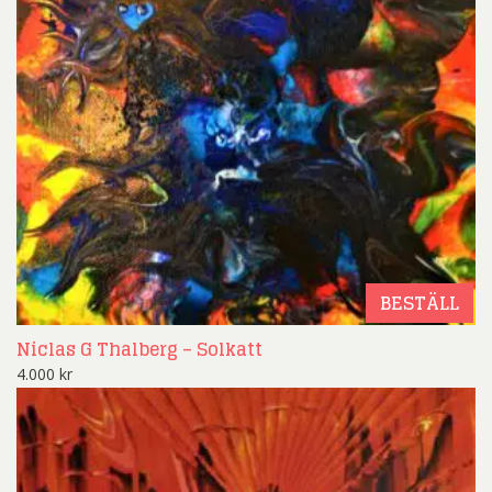
BESTÄLL
Niclas G Thalberg – Solkatt
4.000
kr