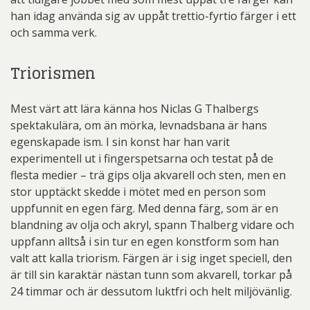
han idag använda sig av uppåt trettio-fyrtio färger i ett
och samma verk.
Triorismen
Mest värt att lära känna hos Niclas G Thalbergs
spektakulära, om än mörka, levnadsbana är hans
egenskapade ism. I sin konst har han varit
experimentell ut i fingerspetsarna och testat på de
flesta medier – trä gips olja akvarell och sten, men en
stor upptäckt skedde i mötet med en person som
uppfunnit en egen färg. Med denna färg, som är en
blandning av olja och akryl, spann Thalberg vidare och
uppfann alltså i sin tur en egen konstform som han
valt att kalla triorism. Färgen är i sig inget speciell, den
är till sin karaktär nästan tunn som akvarell, torkar på
24 timmar och är dessutom luktfri och helt miljövänlig.