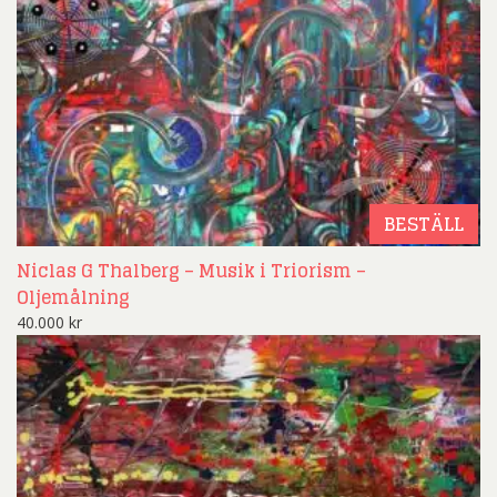
BESTÄLL
Niclas G Thalberg – Musik i Triorism –
Oljemålning
40.000
kr