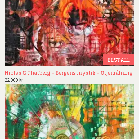
BESTÄLL
Niclas G Thalberg – Bergens mystik – Oljemålning
22.000
kr