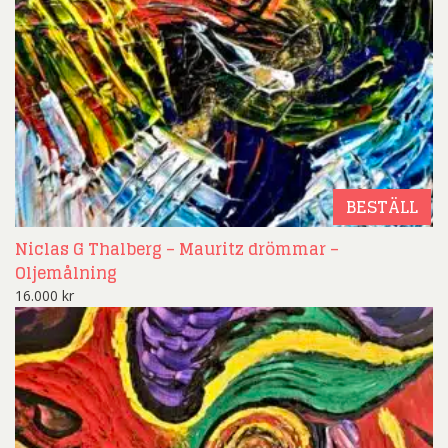
BESTÄLL
Niclas G Thalberg – Mauritz drömmar –
Oljemålning
16.000
kr