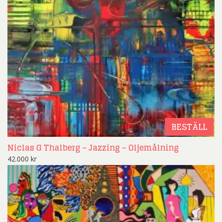
BESTÄLL
Niclas G Thalberg – Jazzing – Oljemålning
42.000
kr