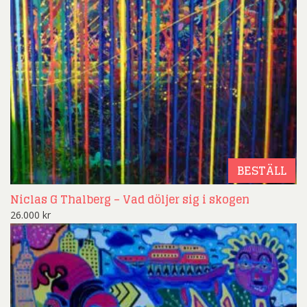
BESTÄLL
Niclas G Thalberg – Vad döljer sig i skogen
26.000
kr