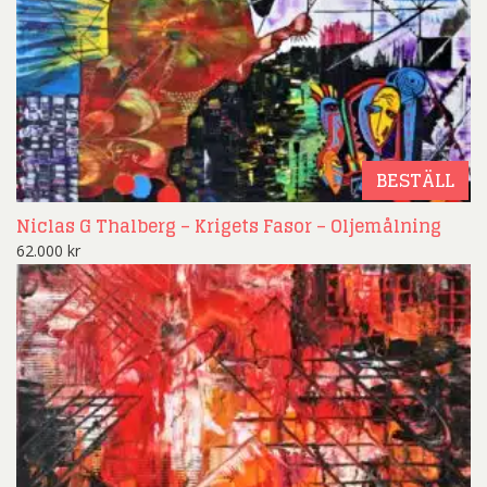
BESTÄLL
Niclas G Thalberg – Krigets Fasor – Oljemålning
62.000
kr