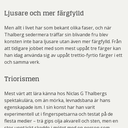
Ljusare och mer färgfylld
Men allt i livet har som bekant olika faser, och när
Thalberg sedermera träffar sin blivande fru blev
konsten inte bara ljusare utan även mer färgfylld. Från
att tidigare jobbet med som mest uppåt tre färger kan
han idag använda sig av uppåt trettio-fyrtio färger i ett
och samma verk.
Triorismen
Mest värt att lära känna hos Niclas G Thalbergs
spektakulära, om än mörka, levnadsbana är hans
egenskapade ism. I sin konst har han varit
experimentell ut i fingerspetsarna och testat på de
flesta medier – trä gips olja akvarell och sten, men en
stor upptäckt skedde i mötet med en person som