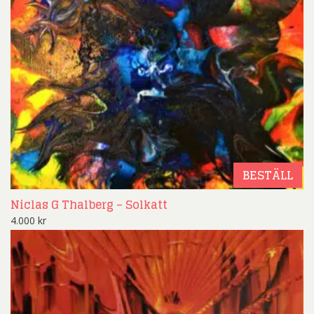
BESTÄLL
Niclas G Thalberg – Solkatt
4.000
kr