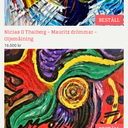
BESTÄLL
Niclas G Thalberg – Mauritz drömmar –
Oljemålning
16.000
kr