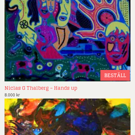
BESTÄLL
Niclas G Thalberg – Hands up
8.000
kr