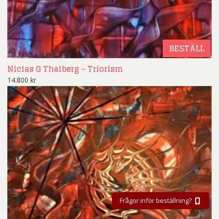
BESTÄLL
Niclas G Thalberg – Triorism
14.800
kr
Frågor inför beställning?