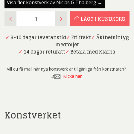
Visa fler konstverk av Niclas G Thalberg →
Niclas
LÄGG I KUNDKORG
G
Thalberg
-
✓
6-10 dagar leveranstid
✓
Fri frakt
✓
Äkthetsintyg
Krigets
medföljer
Fasor
✓
14 dagar returätt
✓
Betala med Klarna
-
Oljemålning
Vill du få mail när nya konstverk är tillgänliga från konstnären?
mängd
Klicka här.
Konstverket