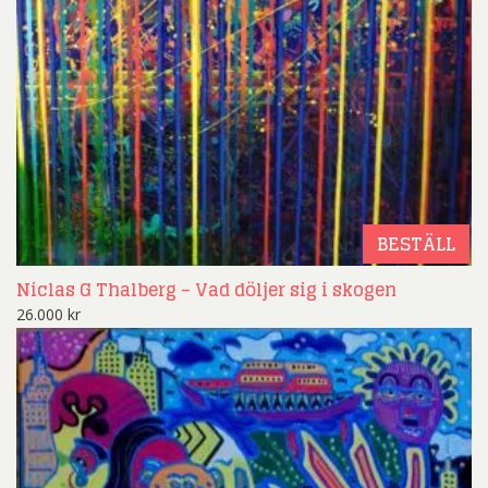
BESTÄLL
Niclas G Thalberg – Vad döljer sig i skogen
26.000
kr