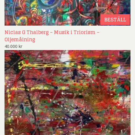
BESTÄLL
Niclas G Thalberg – Musik i Triorism –
Oljemålning
40.000
kr