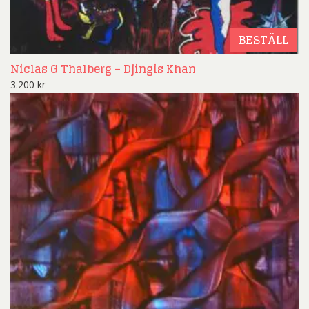
BESTÄLL
Niclas G Thalberg – Djingis Khan
3.200
kr