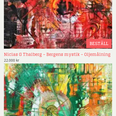
BESTÄLL
Niclas G Thalberg – Bergens mystik – Oljemålning
22.000
kr