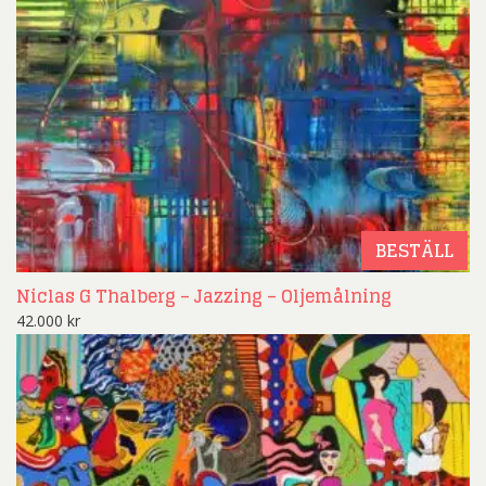
BESTÄLL
Niclas G Thalberg – Jazzing – Oljemålning
42.000
kr