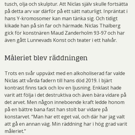
tusch, olja och skulptur. Att Niclas själv skulle fortsätta
på detta arv var därför på ett sätt naturligt. Inpräntat i
hans Y-kromosomer kan man tänka sig. Och tidigt
kikade han på sin far och härmade. Niclas Thalberg
gick för konstnären Maud Zanderholm 93-97 och har
även gått Lunnevads Konst och teater i ett halvår.
Måleriet blev räddningen
Trots en svår uppväxt med en alkoholiserad far valde
Niclas att vårda fadern till hans död 2019. I bjärt
kontrast finns tack och lov en ljusning. Enklast hade
varit att följa i det destruktiva och även bära vidare på
det arvet. Men någon inneboende kraft ledde honom
på en bättre bana fast han stolt bar vidare på
konstarvet. “Man har ett eget val, och där har jag valt
att gå en annan väg. Min räddning har i hög grad varit
måleriet.”