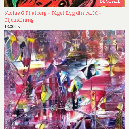
BESTÄLL
Niclas G Thalberg – Fågel flyg din värld –
Oljemålning
18.000
kr