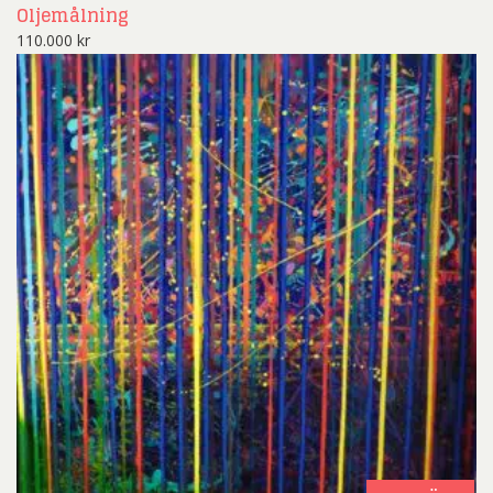
Oljemålning
110.000
kr