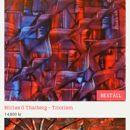
BESTÄLL
Niclas G Thalberg – Triorism
14.800
kr