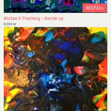
BESTÄLL
Niclas G Thalberg – Hands up
8.000
kr