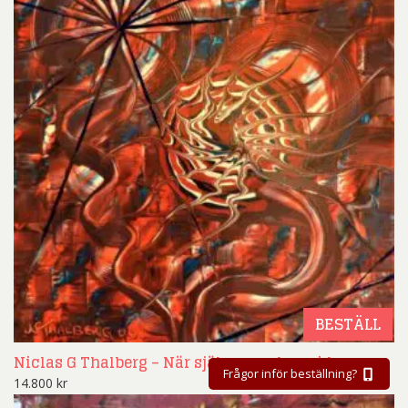
BESTÄLL
Niclas G Thalberg – När själen vandrar vidare
Frågor inför beställning?
14.800
kr