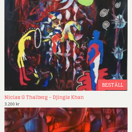
BESTÄLL
Niclas G Thalberg – Djingis Khan
3.200
kr