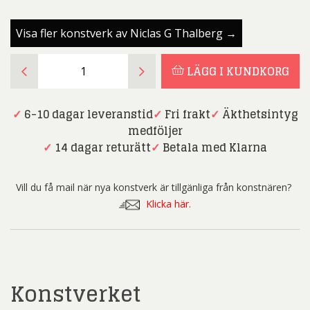
Visa fler konstverk av Niclas G Thalberg →
Niclas
LÄGG I KUNDKORG
G
Thalberg
-
✓
6-10 dagar leveranstid
✓
Fri frakt
✓
Äkthetsintyg
Bergens
medföljer
mystik
✓
14 dagar returätt
✓
Betala med Klarna
-
Oljemålning
Vill du få mail när nya konstverk är tillgänliga från konstnären?
mängd
Klicka här.
Konstverket