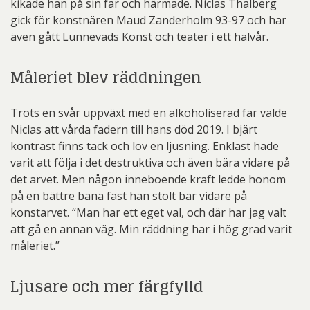
kikade han på sin far och härmade. Niclas Thalberg
gick för konstnären Maud Zanderholm 93-97 och har
även gått Lunnevads Konst och teater i ett halvår.
Måleriet blev räddningen
Trots en svår uppväxt med en alkoholiserad far valde
Niclas att vårda fadern till hans död 2019. I bjärt
kontrast finns tack och lov en ljusning. Enklast hade
varit att följa i det destruktiva och även bära vidare på
det arvet. Men någon inneboende kraft ledde honom
på en bättre bana fast han stolt bar vidare på
konstarvet. “Man har ett eget val, och där har jag valt
att gå en annan väg. Min räddning har i hög grad varit
måleriet.”
Ljusare och mer färgfylld