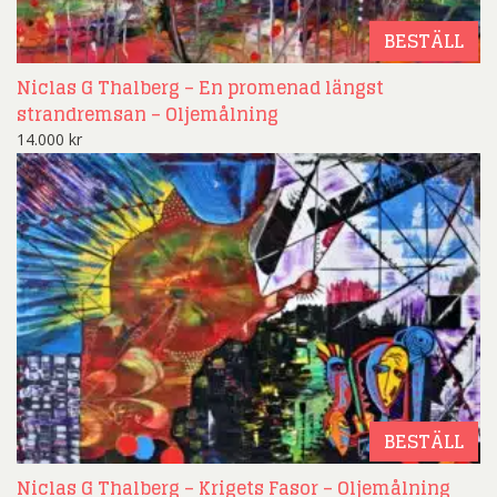
BESTÄLL
Niclas G Thalberg – En promenad längst
strandremsan – Oljemålning
14.000
kr
BESTÄLL
Niclas G Thalberg – Krigets Fasor – Oljemålning