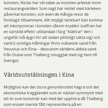
konsten, Niclas har vid sidan av konsten arbetat inom
restaurangvärlden. Som sagt har mötet med kärleken
påverkat konsten, och även de många resor de
företagit tillsammans. Allt möjligt tänkbart kan komma
att inkorporeras i konsten såsom kryddor (saffran har
en särskild effekt: utblandad i färg ”klättrar” den i
ungefär två dygn för att sedan plötsligt sätta sig) och
sand (i somliga målningar finns vulkanisk sand från
Vesuvius och Etna – dessutom världens äldsta sand
från Dubai som Thalberg smugglat med sig hem till
Sverige).
Världsutställningen i Kina
Möjligtvis kan det stora genombrottet hägra och det
ekonomiska tragglandet som är nästan synonymt med
ett liv som konstnär kan med det upphöra då Thalberg
som ensam svensk fått representera på en