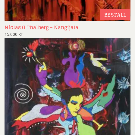
BESTÄLL
Niclas G Thalberg – Nangijala
15.000
kr