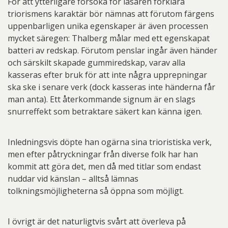
För att ytterligare försöka för läsaren förklara
triorismens karaktär bör nämnas att förutom färgens
uppenbarligen unika egenskaper är även processen
mycket säregen: Thalberg målar med ett egenskapat
batteri av redskap. Förutom penslar ingår även händer
och särskilt skapade gummiredskap, varav alla
kasseras efter bruk för att inte några upprepningar
ska ske i senare verk (dock kasseras inte händerna får
man anta). Ett återkommande signum är en slags
snurreffekt som betraktare säkert kan känna igen.
Inledningsvis döpte han ogärna sina trioristiska verk,
men efter påtryckningar från diverse folk har han
kommit att göra det, men då med titlar som endast
nuddar vid känslan – alltså lämnas
tolkningsmöjligheterna så öppna som möjligt.
I övrigt är det naturligtvis svårt att överleva på