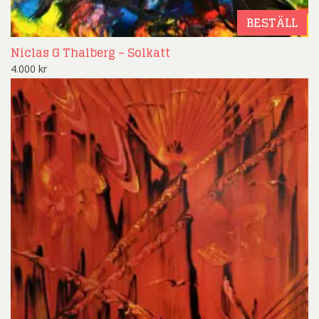
BESTÄLL
Niclas G Thalberg – Solkatt
4.000
kr