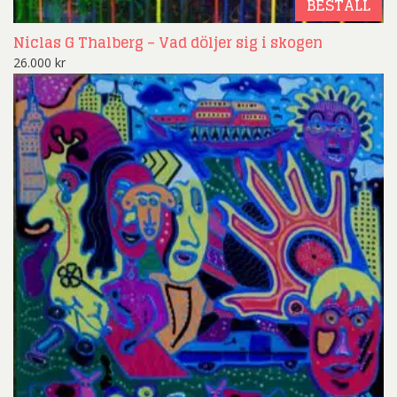
BESTÄLL
Niclas G Thalberg – Vad döljer sig i skogen
26.000
kr