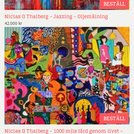
BESTÄLL
Niclas G Thalberg – Jazzing – Oljemålning
42.000
kr
BESTÄLL
Niclas G Thalberg – 1000 mils färd genom livet –