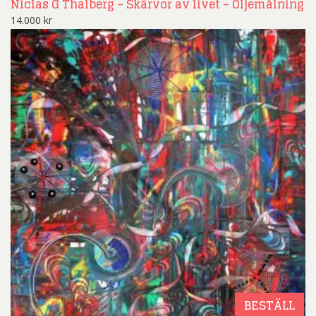
Niclas G Thalberg – Skärvor av livet – Oljemålning
14.000
kr
BESTÄLL