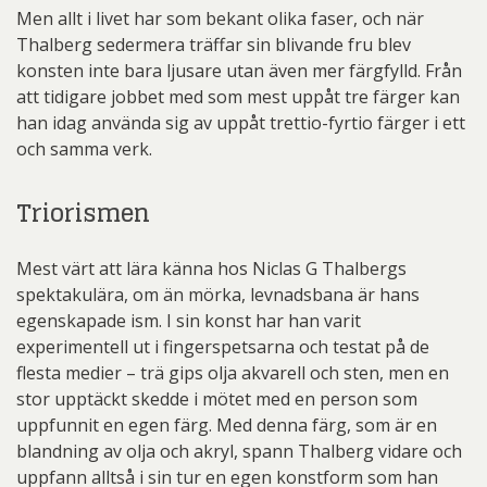
Men allt i livet har som bekant olika faser, och när
Thalberg sedermera träffar sin blivande fru blev
konsten inte bara ljusare utan även mer färgfylld. Från
att tidigare jobbet med som mest uppåt tre färger kan
han idag använda sig av uppåt trettio-fyrtio färger i ett
och samma verk.
Triorismen
Mest värt att lära känna hos Niclas G Thalbergs
spektakulära, om än mörka, levnadsbana är hans
egenskapade ism. I sin konst har han varit
experimentell ut i fingerspetsarna och testat på de
flesta medier – trä gips olja akvarell och sten, men en
stor upptäckt skedde i mötet med en person som
uppfunnit en egen färg. Med denna färg, som är en
blandning av olja och akryl, spann Thalberg vidare och
uppfann alltså i sin tur en egen konstform som han