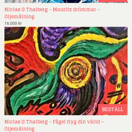
Niclas G Thalberg – Mauritz drömmar –
Oljemålning
16.000
kr
BESTÄLL
Niclas G Thalberg – Fågel flyg din värld –
Oljemålning