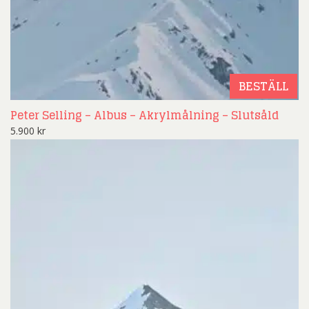
BESTÄLL
Peter Selling – Albus – Akrylmålning – Slutsåld
5.900
kr