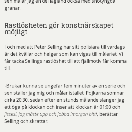
sen målar jag en del lågland också med snötyngda
granar.
Rastlösheten gör konstnärskapet
möjligt
I och med att Peter Selling har sitt polisiära till vardags
är det kvällar och helger som kan vigas till måleriet. Vi
får tacka Sellings rastlöshet till att fjällmotiv får komma
till.
-Brukar kunna se ungefär fem minuter av en serie och
sen ställer jag mig och målar istället. Pojkarna somnar
cirka 20:30, sedan efter en stunds målande slänger jag
ett öga på klockan och inser att klockan är 01:00 och
jisses!, jag måste upp och jobba imorgon bitti
, berättar
Selling och skrattar.