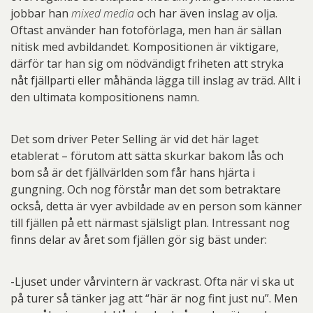
jobbar han
mixed media
och har även inslag av olja.
Oftast använder han fotoförlaga, men han är sällan
nitisk med avbildandet. Kompositionen är viktigare,
därför tar han sig om nödvändigt friheten att stryka
nåt fjällparti eller måhända lägga till inslag av träd. Allt i
den ultimata kompositionens namn.
Det som driver Peter Selling är vid det här laget
etablerat – förutom att sätta skurkar bakom lås och
bom så är det fjällvärlden som får hans hjärta i
gungning. Och nog förstår man det som betraktare
också, detta är vyer avbildade av en person som känner
till fjällen på ett närmast själsligt plan. Intressant nog
finns delar av året som fjällen gör sig bäst under:
-Ljuset under vårvintern är vackrast. Ofta när vi ska ut
på turer så tänker jag att “här är nog fint just nu”. Men