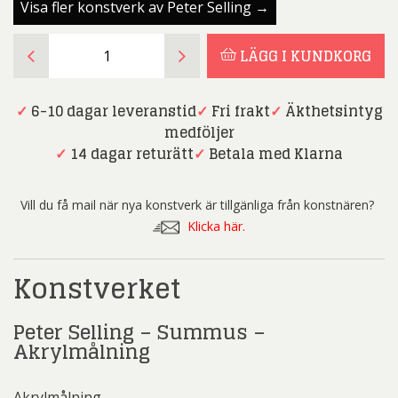
Visa fler konstverk av Peter Selling →
Peter
LÄGG I KUNDKORG
Selling
-
Summus
✓
6-10 dagar leveranstid
✓
Fri frakt
✓
Äkthetsintyg
-
medföljer
Akrylmålning
✓
14 dagar returätt
✓
Betala med Klarna
mängd
Vill du få mail när nya konstverk är tillgänliga från konstnären?
Klicka här.
Konstverket
Peter Selling – Summus –
Akrylmålning
Akrylmålning