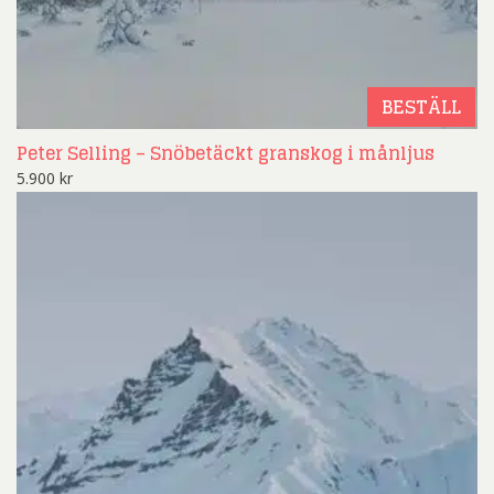
BESTÄLL
Peter Selling – Snöbetäckt granskog i månljus
5.900
kr