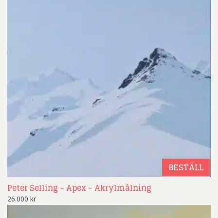
BESTÄLL
Peter Selling – Apex – Akrylmålning
26.000
kr