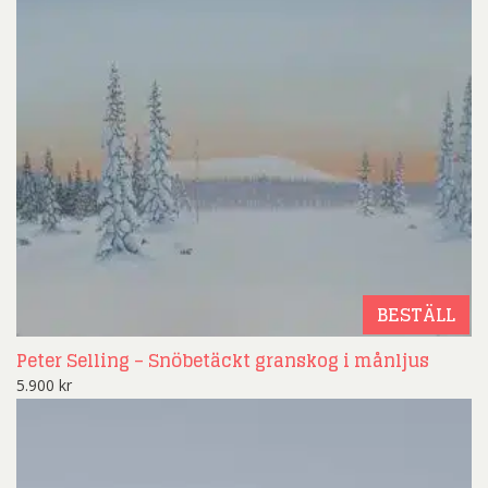
BESTÄLL
Peter Selling – Snöbetäckt granskog i månljus
5.900
kr