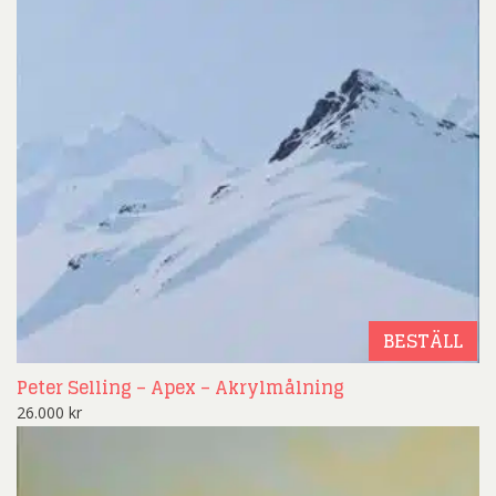
BESTÄLL
Peter Selling – Apex – Akrylmålning
26.000
kr