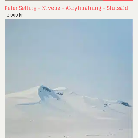
Peter Selling – Niveus – Akrylmålning – Slutsåld
13.000
kr