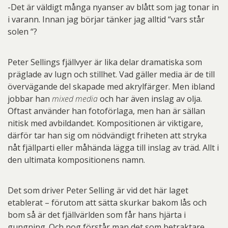
-Det är väldigt många nyanser av blått som jag tonar in
i varann. Innan jag börjar tänker jag alltid “vars står
solen “?
Peter Sellings fjällvyer är lika delar dramatiska som
präglade av lugn och stillhet. Vad gäller media är de till
övervägande del skapade med akrylfärger. Men ibland
jobbar han
mixed media
och har även inslag av olja.
Oftast använder han fotoförlaga, men han är sällan
nitisk med avbildandet. Kompositionen är viktigare,
därför tar han sig om nödvändigt friheten att stryka
nåt fjällparti eller måhända lägga till inslag av träd. Allt i
den ultimata kompositionens namn.
Det som driver Peter Selling är vid det här laget
etablerat – förutom att sätta skurkar bakom lås och
bom så är det fjällvärlden som får hans hjärta i
gungning. Och nog förstår man det som betraktare