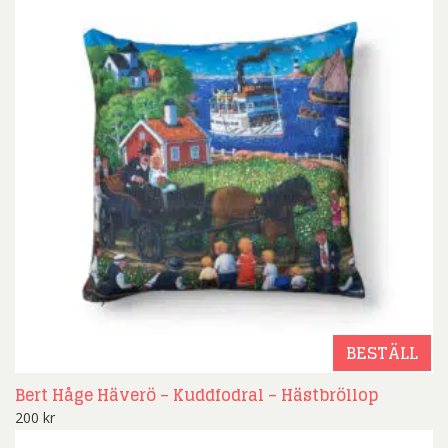
BESTÄLL
Bert Håge Häverö – Kuddfodral – Hästbröllop
200
kr