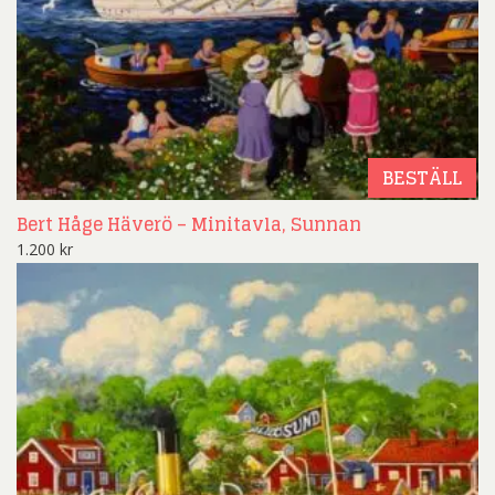
BESTÄLL
Bert Håge Häverö – Minitavla, Sunnan
1.200
kr