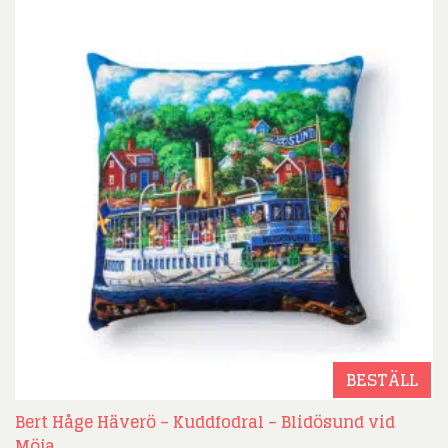
BESTÄLL
Bert Håge Häverö – Kuddfodral – Blidösund vid
Möja