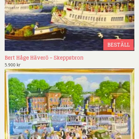
BESTÄLL
Bert Håge Häverö – Skeppsbron
5.900
kr