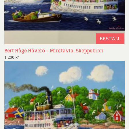
BESTÄLL
Bert Håge Häverö – Minitavla, Skeppsbron
1.200
kr