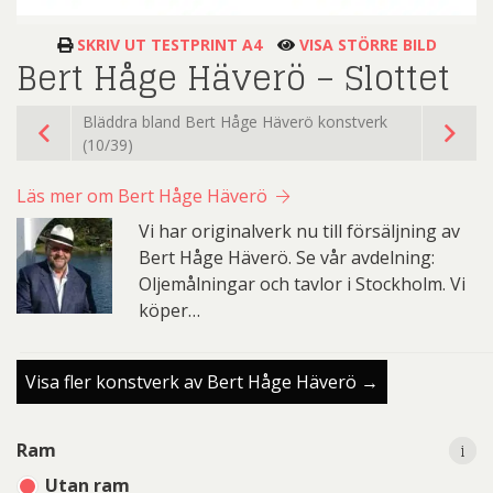
SKRIV UT TESTPRINT A4
VISA STÖRRE BILD
Bert Håge Häverö – Slottet
Bläddra bland Bert Håge Häverö konstverk
(10/39)
Läs mer om Bert Håge Häverö
Vi har originalverk nu till försäljning av
Bert Håge Häverö. Se vår avdelning:
Oljemålningar och tavlor i Stockholm. Vi
köper…
Visa fler konstverk av Bert Håge Häverö →
i
i
Ram
Utan ram