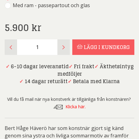
Med ram - passepartout och glas
5.900
kr
Bert
LÄGG I KUNDKORG
Håge
Häverö
-
✓
6-10 dagar leveranstid
✓
Fri frakt
✓
Äkthetsintyg
Slottet
medföljer
mängd
✓
14 dagar returätt
✓
Betala med Klarna
Vill du få mail när nya konstverk är tillgänliga från konstnären?
Klicka här.
Bert Håge Häverö har som konstnär gjort sig känd
genom sina ystra och livliga sommarmotiv av framför