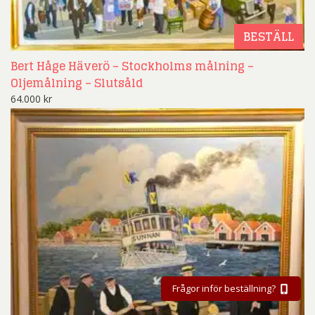
BESTÄLL
Bert Håge Häverö – Stockholms målning –
Oljemålning – Slutsåld
64.000
kr
Frågor inför beställning?