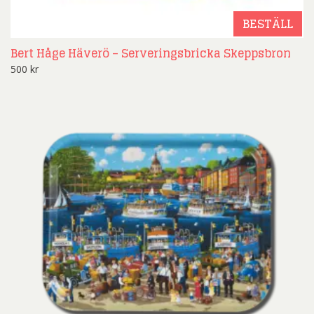
BESTÄLL
Bert Håge Häverö – Serveringsbricka Skeppsbron
500
kr