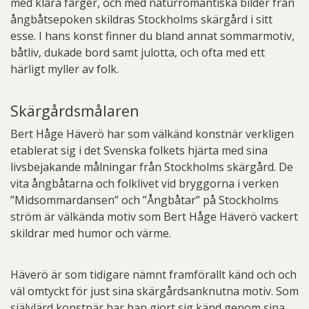
med klara färger, och med naturromantiska bilder från
ångbåtsepoken skildras Stockholms skärgård i sitt
esse. I hans konst finner du bland annat sommarmotiv,
båtliv, dukade bord samt julotta, och ofta med ett
härligt myller av folk.
Skärgårdsmålaren
Bert Håge Häverö har som välkänd konstnär verkligen
etablerat sig i det Svenska folkets hjärta med sina
livsbejakande målningar från Stockholms skärgård. De
vita ångbåtarna och folklivet vid bryggorna i verken
”Midsommardansen” och ”Ångbåtar” på Stockholms
ström är välkända motiv som Bert Håge Häverö vackert
skildrar med humor och värme.
Häverö är som tidigare nämnt framförallt känd och och
väl omtyckt för just sina skärgårdsanknutna motiv. Som
självlärd konstnär har han gjort sig känd genom sina