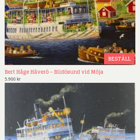
BESTÄLL
Bert Håge Häverö – Blidösund vid Möja
5.900
kr