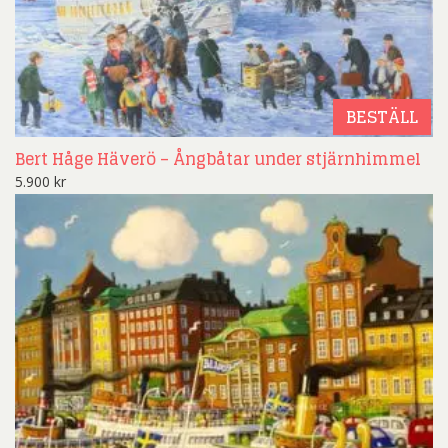
BESTÄLL
Bert Håge Häverö – Ångbåtar under stjärnhimmel
5.900
kr