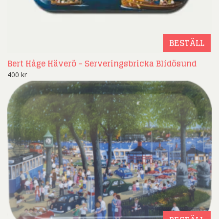
BESTÄLL
Bert Håge Häverö – Serveringsbricka Blidösund
400
kr