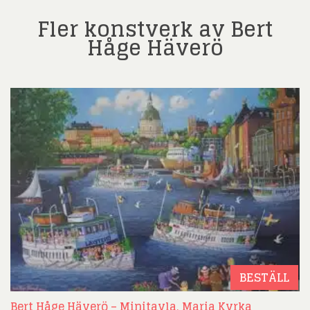
Fler konstverk av Bert
Håge Häverö
BESTÄLL
Bert Håge Häverö – Minitavla, Maria Kyrka