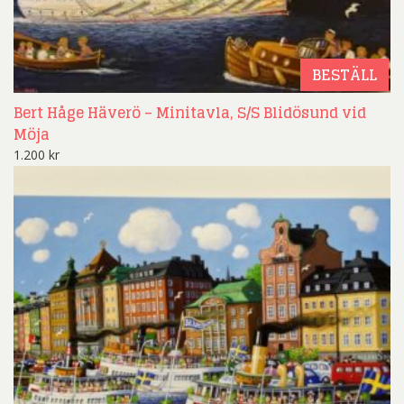
BESTÄLL
Bert Håge Häverö – Minitavla, S/S Blidösund vid
Möja
1.200
kr