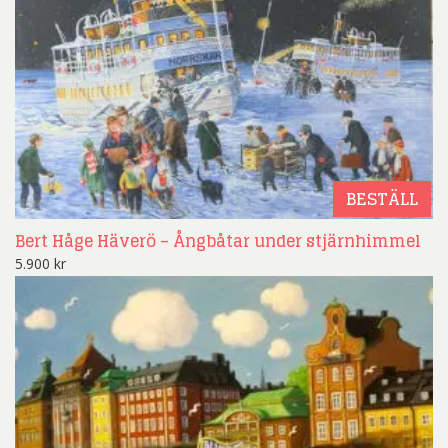
BESTÄLL
Bert Håge Häverö – Ångbåtar under stjärnhimmel
5.900
kr