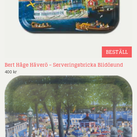
BESTÄLL
Bert Håge Häverö – Serveringsbricka Blidösund
400
kr