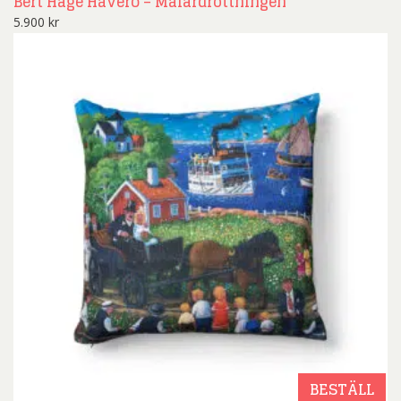
Bert Håge Häverö – Mälardrottningen
5.900
kr
BESTÄLL