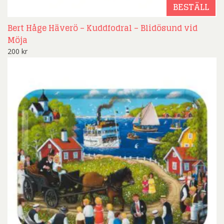
BESTÄLL
Bert Håge Häverö – Kuddfodral – Blidösund vid
Möja
200
kr