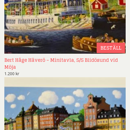
BESTÄLL
Bert Håge Häverö – Minitavla, S/S Blidösund vid
Möja
1.200
kr