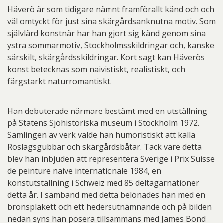
Häverö är som tidigare nämnt framförallt känd och och
väl omtyckt för just sina skärgårdsanknutna motiv. Som
självlärd konstnär har han gjort sig känd genom sina
ystra sommarmotiv, Stockholmsskildringar och, kanske
särskilt, skärgårdsskildringar. Kort sagt kan Häverös
konst betecknas som naivistiskt, realistiskt, och
färgstarkt naturromantiskt.
Han debuterade närmare bestämt med en utställning
på Statens Sjöhistoriska museum i Stockholm 1972.
Samlingen av verk valde han humoristiskt att kalla
Roslagsgubbar och skärgårdsbåtar. Tack vare detta
blev han inbjuden att representera Sverige i Prix Suisse
de peinture naive internationale 1984, en
konstutställning i Schweiz med 85 deltagarnationer
detta år. I samband med detta belönades han med en
bronsplakett och ett hedersutnämnande och på bilden
nedan syns han posera tillsammans med James Bond