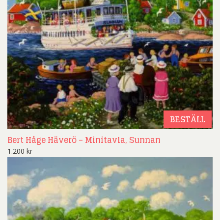
BESTÄLL
Bert Håge Häverö – Minitavla, Sunnan
1.200
kr