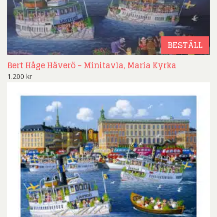
BESTÄLL
Bert Håge Häverö – Minitavla, Maria Kyrka
1.200
kr