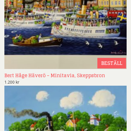
BESTÄLL
Bert Håge Häverö – Minitavla, Skeppsbron
1.200
kr