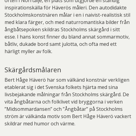
orten i Norrtälje, en plats som utgjorde en ständig
inspirationskälla för Häverös måleri. Den autodidakte
Stockholmskonstnären målar i en i naivist-realistisk stil
med klara färger, och med naturromantiska bilder från
ångbåtsepoken skildras Stockholms skärgård i sitt
esse. I hans konst finner du bland annat sommarmotiv,
båtliv, dukade bord samt julotta, och ofta med ett
härligt myller av folk.
Skärgårdsmålaren
Bert Håge Häverö har som välkänd konstnär verkligen
etablerat sig i det Svenska folkets hjärta med sina
livsbejakande målningar från Stockholms skärgård. De
vita ångbåtarna och folklivet vid bryggorna i verken
”Midsommardansen” och ”Ångbåtar” på Stockholms
ström är välkända motiv som Bert Håge Häverö vackert
skildrar med humor och värme.