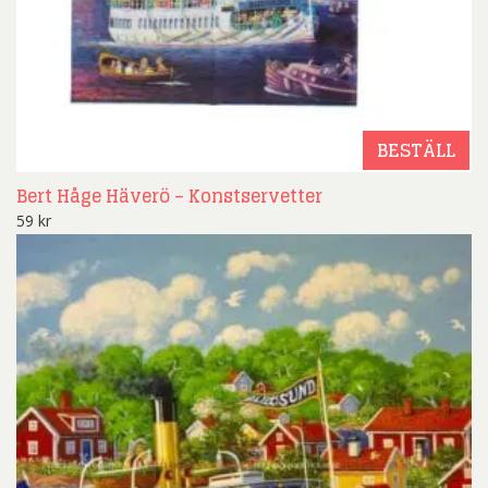
BESTÄLL
Bert Håge Häverö – Konstservetter
59
kr