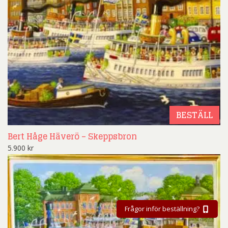
BESTÄLL
Bert Håge Häverö – Skeppsbron
5.900
kr
Frågor inför beställning?