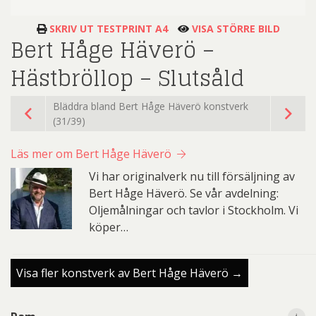
SKRIV UT TESTPRINT A4
VISA STÖRRE BILD
Bert Håge Häverö –
Hästbröllop – Slutsåld
Bläddra bland Bert Håge Häverö konstverk
(31/39)
Läs mer om Bert Håge Häverö
Vi har originalverk nu till försäljning av
Bert Håge Häverö. Se vår avdelning:
Oljemålningar och tavlor i Stockholm. Vi
köper…
Visa fler konstverk av Bert Håge Häverö →