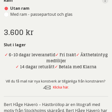
i
Ram
Utan ram
Med ram - passepartout och glas
3.600
kr
Slut i lager
✓
6-10 dagar leveranstid
✓
Fri frakt
✓
Äkthetsintyg
medföljer
✓
14 dagar returätt
✓
Betala med Klarna
Vill du få mail när nya konstverk är tillgänliga från konstnären?
Klicka här.
Bert Håge Häverö – Hästbröllop är en litografi med
motiv från Stockholms skärgård. Bert Håge Häverö har