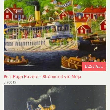
BESTÄLL
Bert Håge Häverö – Blidösund vid Möja
5.900
kr