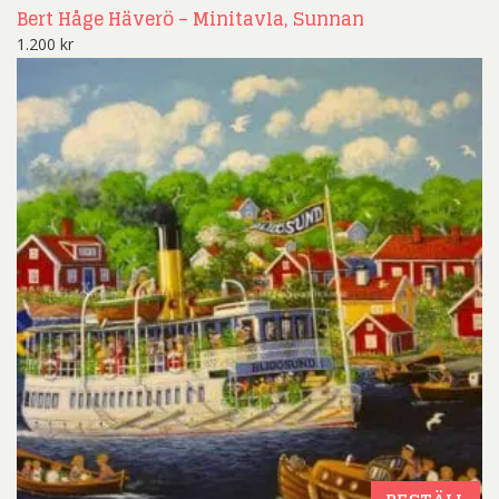
Bert Håge Häverö – Minitavla, Sunnan
1.200
kr