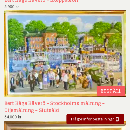
5.900
kr
BESTÄLL
Bert Håge Häverö – Stockholms målning –
Oljemålning – Slutsåld
64.000
kr
Frågor inför beställning?