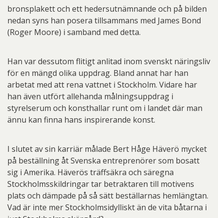
bronsplakett och ett hedersutnämnande och på bilden
nedan syns han posera tillsammans med James Bond
(Roger Moore) i samband med detta.
Han var dessutom flitigt anlitad inom svenskt näringsliv
för en mängd olika uppdrag. Bland annat har han
arbetat med att rena vattnet i Stockholm. Vidare har
han även utfört allehanda målningsuppdrag i
styrelserum och konsthallar runt om i landet där man
ännu kan finna hans inspirerande konst.
I slutet av sin karriär målade Bert Håge Häverö mycket
på beställning åt Svenska entreprenörer som bosatt
sig i Amerika. Häverös träffsäkra och säregna
Stockholmsskildringar tar betraktaren till motivens
plats och dämpade på så sätt beställarnas hemlängtan.
Vad är inte mer Stockholmsidylliskt än de vita båtarna i