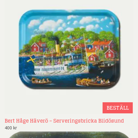
BESTÄLL
Bert Håge Häverö – Serveringsbricka Blidösund
400
kr