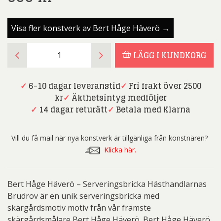
Visa fler konstverk av Bert Håge Häverö →
Bert
LÄGG I KUNDKORG
Håge
Häverö
-
✓
6-10 dagar leveranstid
✓
Fri frakt över 2500
Serveringsbricka
kr
✓
Äkthetsintyg medföljer
Hästhandlarnas
✓
14 dagar returätt
✓
Betala med Klarna
Brudrov
mängd
Vill du få mail när nya konstverk är tillgänliga från konstnären?
Klicka här.
Bert Håge Häverö – Serveringsbricka Hästhandlarnas
Brudrov är en unik serveringsbricka med
skärgårdsmotiv motiv från vår främste
skärgårdsmålare Bert Håge Häverö. Bert Håge Häverö