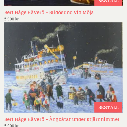
BESTÄLL
Bert Håge Häverö – Blidösund vid Möja
5.900
kr
BESTÄLL
Bert Håge Häverö – Ångbåtar under stjärnhimmel
5.900
kr