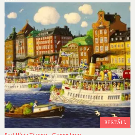
BESTÄLL
Bert Håge Häverö – Skeppsbron