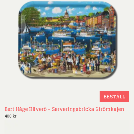
BESTÄLL
Bert Håge Häverö – Serveringsbricka Strömkajen
400
kr