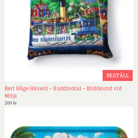
BESTÄLL
Bert Håge Häverö – Kuddfodral – Blidösund vid
Möja
200
kr