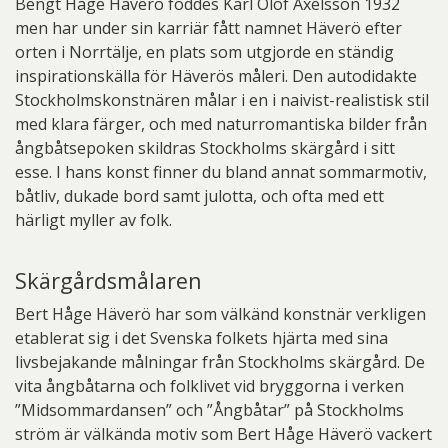
Bengt Håge Häverö föddes Karl Olof Axelsson 1932
men har under sin karriär fått namnet Häverö efter
orten i Norrtälje, en plats som utgjorde en ständig
inspirationskälla för Häverös måleri. Den autodidakte
Stockholmskonstnären målar i en i naivist-realistisk stil
med klara färger, och med naturromantiska bilder från
ångbåtsepoken skildras Stockholms skärgård i sitt
esse. I hans konst finner du bland annat sommarmotiv,
båtliv, dukade bord samt julotta, och ofta med ett
härligt myller av folk.
Skärgårdsmålaren
Bert Håge Häverö har som välkänd konstnär verkligen
etablerat sig i det Svenska folkets hjärta med sina
livsbejakande målningar från Stockholms skärgård. De
vita ångbåtarna och folklivet vid bryggorna i verken
”Midsommardansen” och ”Ångbåtar” på Stockholms
ström är välkända motiv som Bert Håge Häverö vackert