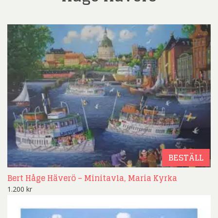
BESTÄLL
Bert Håge Häverö – Minitavla, Maria Kyrka
1.200
kr