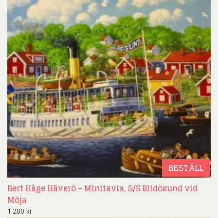
BESTÄLL
Bert Håge Häverö – Minitavla, S/S Blidösund vid
Möja
1.200
kr