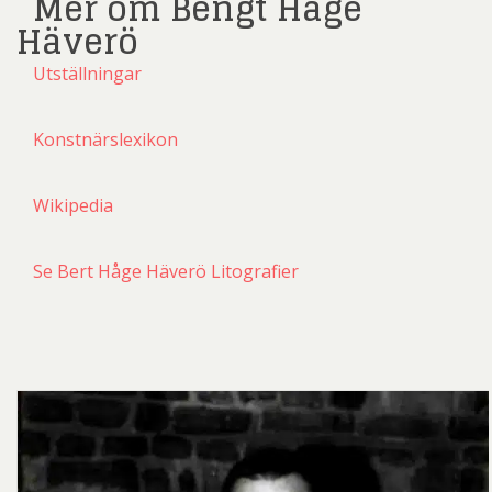
Mer om Bengt Håge
Häverö
Utställningar
Konstnärslexikon
Wikipedia
Se Bert Håge Häverö Litografier