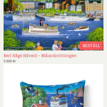
BESTÄLL
Bert Håge Häverö – Mälardrottningen
5.900
kr