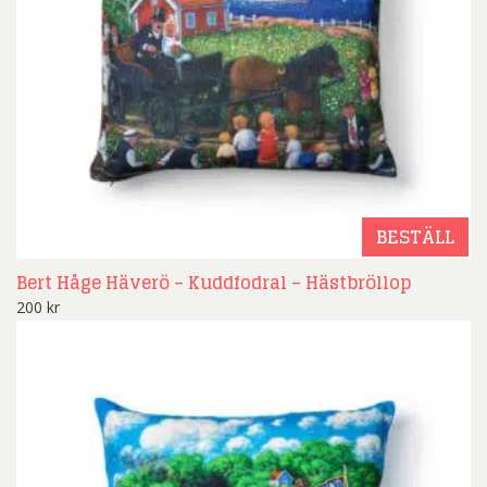
BESTÄLL
Bert Håge Häverö – Kuddfodral – Hästbröllop
200
kr