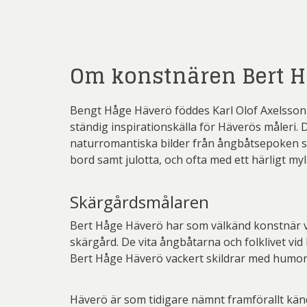
Martin
Dmitry
Pe
Ernst
Om konstnären Bert H
Pett
Gösta Ad
Ricka
Ingeg
Bengt Håge Häverö föddes Karl Olof Axelsson 1
Sven
Jeanet
ständig inspirationskälla för Häverös måleri. 
naturromantiska bilder från ångbåtsepoken ski
Ulrica H
Jona
bord samt julotta, och ofta med ett härligt myll
Kjel
Skärgårdsmålaren
Lenna
Bert Håge Häverö har som välkänd konstnär ve
Mali
skärgård. De vita ångbåtarna och folklivet 
Bert Håge Häverö vackert skildrar med humor
Mikael
Pe
Häverö är som tidigare nämnt framförallt känd