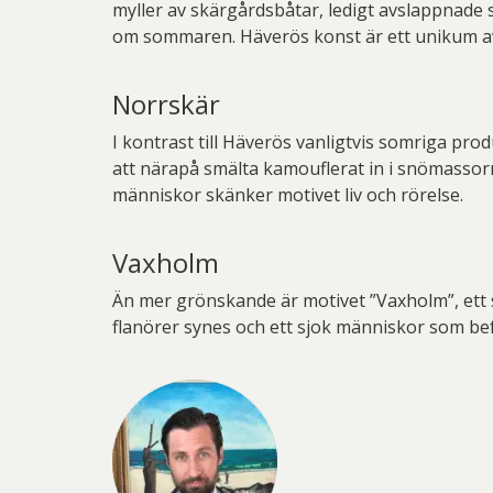
myller av skärgårdsbåtar, ledigt avslappnade s
om sommaren. Häverös konst är ett unikum av a
Norrskär
I kontrast till Häverös vanligtvis somriga pro
att närapå smälta kamouflerat in i snömassorn
människor skänker motivet liv och rörelse.
Vaxholm
Än mer grönskande är motivet ”Vaxholm”, ett so
flanörer synes och ett sjok människor som b