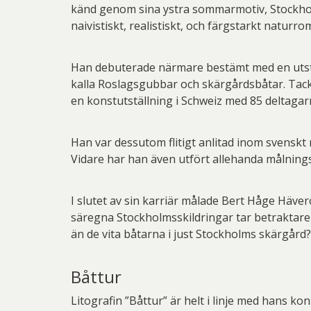
Pett
känd genom sina ystra sommarmotiv, Stockholm
naivistiskt, realistiskt, och färgstarkt naturro
Rich
Sar
Han debuterade närmare bestämt med en utstäl
kalla Roslagsgubbar och skärgårdsbåtar. Tack 
Sti
en konstutställning i Schweiz med 85 deltaga
Ulf G
Zumre
Han var dessutom flitigt anlitad inom svenskt
Vidare har han även utfört allehanda målning
I slutet av sin karriär målade Bert Håge Häve
säregna Stockholmsskildringar tar betraktaren
än de vita båtarna i just Stockholms skärgård?
Båttur
Litografin ”Båttur” är helt i linje med hans ko