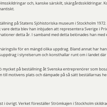
er Thoen
Philip Von Schantz
PG
sskildringar och, kanske särskilt, skärgårdsskildringar. 
mantiskt.
ard Ryan
Rickard Ölander
Rola
a Flodén
Sara Woodrow
Ste
lning på Statens Sjöhistoriska museum i Stockholm 1972. S
vare detta blev han inbjuden att representera Sverige i Prix
g Laurin
Siri Carlén
Suz
rnationer detta år. I samband med detta belönades han med
ripenholm
Ulrica Hydman Vallien
Yrj
ta Pozder
Åsa Jungnelius
 näringsliv för en mängd olika uppdrag. Bland annat har han
suppdrag i styrelserum och konsthallar runt om i landet dä
rö mycket på beställning åt Svenska entreprenörer som bosat
 till motivens plats och dämpade på så sätt beställarnas he
nst i övrigt. Verket föreställer Strömkajen i Stockholm skildr