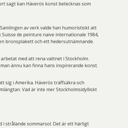
 Thelander
Plura Jonsson
Kort sagt kan Häverös konst betecknas som
nd Svensson
Sandra Steen
fan Wentzel
Stig Lindberg
amlingen av verk valde han humoristiskt att
 Suisse de peinture naive internationale 1984,
anne Nessim
Sven Lidberg
 en bronsplakett och ett hedersutnämnande.
ö Edelmann
Olle Olson Hagalund
 arbetat med att rena vattnet i Stockholm.
r man ännu kan finna hans inspirerande konst.
t sig i Amerika. Häverös träffsäkra och
mlängtan. Vad är inte mer Stockholmsidylliskt
ad i strålande sommarsol. Det är ett härligt