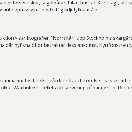
emestersvenskar, segelbåtar, bilar, bussar. Kort sagt, allt 
ntidepressivitet med sitt glädjefyllda måleri.
duktion visar litografien ”Norrskär” upp Stockholms skärgård
a där nyfikna öbor betraktar dess ankomst. Hyttfönstren lys
mmarmotiv där skärgårdens liv och rörelse, likt växtligheten
efolkar Waxholmshotellets uteservering påminner om Renoi