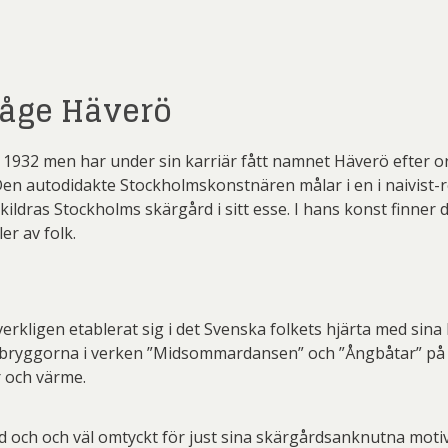
 Wickström
Mikael Persbrandt
Nicl
 Savchenko
Einar Jolin
Erik
r Nylén
Peter Dahl
P
 Billgren
Ewa Sibilska
Fr
åge Häverö
er Thoen
PG Thelander
Pl
rian Nilsson
Gunnar Cyrén
Gu
rd Ölander
Roland Svensson
Ste
erd Råman
Isaac Grünewald
Ja
932 men har under sin karriär fått namnet Häverö efter ort
 Lidberg
Stig Laurin
S
te Karsten
Joakim Allgulander
Den autodidakte Stockholmskonstnären målar i en i naivist-re
ldras Stockholms skärgård i sitt esse. I hans konst finner
ydman Vallien
Yrjö Edelmann
Zum
s Fredén
Josefina Wendel Carlsson
Karin P
er av folk.
l Engman
Lars Jonsson
La
rt Jirlow
Leif-Erik Nygårds
Lud
rkligen etablerat sig i det Svenska folkets hjärta med sina
n Lindahl
Maria Larkman
Mart
vid bryggorna i verken ”Midsommardansen” och ”Ångbåtar” p
 och värme.
 Persbrandt
Niclas G Thalberg
P
r Nylén
Peter Dahl
P
 och och väl omtyckt för just sina skärgårdsanknutna motiv.