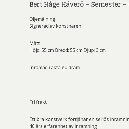
Bert Håge Häverö – Semester –
Li
Carolin
Oljemålning
Carl
Signerad av konstnären
Ernst
Jeanet
Mått
Höjd: 55 cm Bredd: 55 cm Djup: 3 cm
Josefina W
Mikael
Inramad i äkta guldram
Olle Ol
Be
Christ
G.A-N (
Pete
Ni
Sar
Fri frakt
Jo
Övriga
Josefina W
Olj
Ett bra konstverk förtjänar en seriös inramni
Las
40 års erfarenhet av inramning