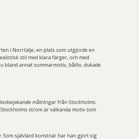
as G Thalberg
Per Mikaelsson
a Lagerbielke
Erland Cullberg
eter Frie
Peter Selling
ank Olsson
Göran Wärff
ura Jonsson
Richard Ryan
nnar Haller
Hanna Hansdotter
fan Wentzel
Suzanne Nessim
n Johansson
Jon Holm
en i Norrtälje, en plats som utgjorde en
iri Carlén
Ulf Gripenholm
Joan Miró
John Erik Franzén
alistisk stil med klara färger, och med
 du bland annat sommarmotiv, båtliv, dukade
reta Pozder
Övriga Konstnärer
etri Wennström
KG Nilson
Litografier/Tavlor
sse Åberg
Lena Bergström
vig Löfgren
Madeleine Pyk
 livsbejakande målningar från Stockholms
in Wickström
Martti Rytkönen
å Stockholms ström är välkända motiv som
elle Åberg
Per Mikaelsson
eter Frie
Peter Selling
 Som självlärd konstnär har han gjort sig