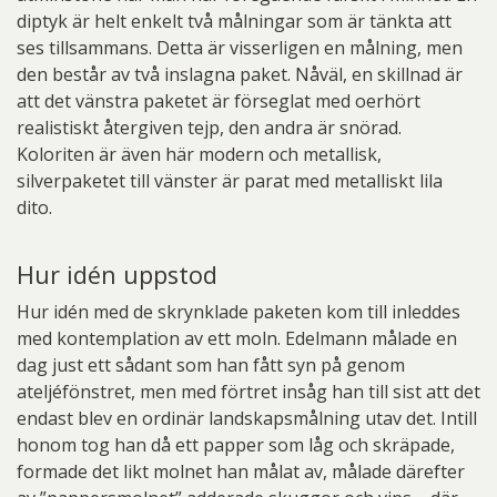
diptyk är helt enkelt två målningar som är tänkta att
ses tillsammans. Detta är visserligen en målning, men
den består av två inslagna paket. Nåväl, en skillnad är
att det vänstra paketet är förseglat med oerhört
realistiskt återgiven tejp, den andra är snörad.
Koloriten är även här modern och metallisk,
silverpaketet till vänster är parat med metalliskt lila
dito.
Hur idén uppstod
Hur idén med de skrynklade paketen kom till inleddes
med kontemplation av ett moln. Edelmann målade en
dag just ett sådant som han fått syn på genom
ateljéfönstret, men med förtret insåg han till sist att det
endast blev en ordinär landskapsmålning utav det. Intill
honom tog han då ett papper som låg och skräpade,
formade det likt molnet han målat av, målade därefter