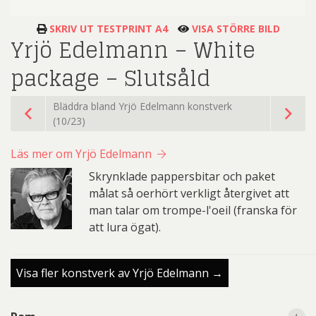
SKRIV UT TESTPRINT A4
VISA STÖRRE BILD
Yrjö Edelmann – White
package – Slutsåld
Bläddra bland Yrjö Edelmann konstverk
(10/23)
Läs mer om Yrjö Edelmann
Skrynklade pappersbitar och paket
målat så oerhört verkligt återgivet att
man talar om trompe-l'oeil (franska för
att lura ögat).
Visa fler konstverk av Yrjö Edelmann →