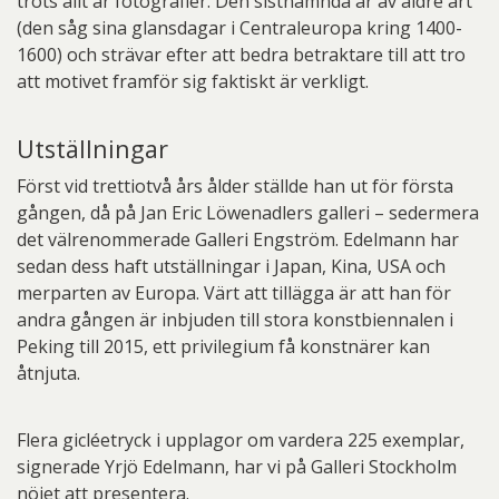
trots allt är fotografier. Den sistnämnda är av äldre art
(den såg sina glansdagar i Centraleuropa kring 1400-
1600) och strävar efter att bedra betraktare till att tro
att motivet framför sig faktiskt är verkligt.
Utställningar
Först vid trettiotvå års ålder ställde han ut för första
gången, då på Jan Eric Löwenadlers galleri – sedermera
det välrenommerade Galleri Engström. Edelmann har
sedan dess haft utställningar i Japan, Kina, USA och
merparten av Europa. Värt att tillägga är att han för
andra gången är inbjuden till stora konstbiennalen i
Peking till 2015, ett privilegium få konstnärer kan
åtnjuta.
Flera gicléetryck i upplagor om vardera 225 exemplar,
signerade Yrjö Edelmann, har vi på Galleri Stockholm
nöjet att presentera.