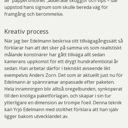
av ”pappersmolnet”,adderade skuggor och vips – där
uppstod hans signum som skulle bereda väg för
framgång och berömmelse.
Kreativ process
När jag ber Edelmann beskriva sitt tillvägagångssätt så
förklarar han att det sker på samma vis som realistiskt
målande konstnärer har gått tillväga allt sedan
kamerans uppkomst för ett drygt hundrafemtiotal år
sedan. Han arbetar därför i tekniskt avseende likt
exempelvis Anders Zorn. Det som är aktuellt just nu för
Edelmann är spännramar anpassade efter paketen.
Hela inramningen blir alltså oregelbunden, synkoperat
till den knöliga paketförlagan, och skapar i sin tur
ytterligare en dimension av trompe l’oeil. Denna teknik
kan Yrjö Edelmann med stolthet förklara att han själv
ligger bakom utvecklandet av.