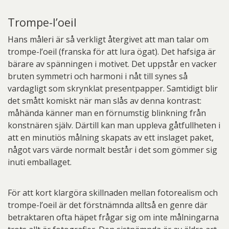
Trompe-l’oeil
Hans måleri är så verkligt återgivet att man talar om
trompe-l’oeil (franska för att lura ögat). Det hafsiga är
bärare av spänningen i motivet. Det uppstår en vacker
bruten symmetri och harmoni i nåt till synes så
vardagligt som skrynklat presentpapper. Samtidigt blir
det smått komiskt när man slås av denna kontrast:
måhända känner man en förnumstig blinkning från
konstnären själv. Därtill kan man uppleva gåtfullheten i
att en minutiös målning skapats av ett inslaget paket,
något vars värde normalt består i det som gömmer sig
inuti emballaget.
För att kort klargöra skillnaden mellan fotorealism och
trompe-l’oeil är det förstnämnda alltså en genre där
betraktaren ofta häpet frågar sig om inte målningarna