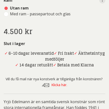
i
Ram
Utan ram
Med ram - passepartout och glas
4.500
kr
Slut i lager
✓
6-10 dagar leveranstid
✓
Fri frakt
✓
Äkthetsintyg
medföljer
✓
14 dagar returätt
✓
Betala med Klarna
Vill du få mail när nya konstverk är tillgänliga från konstnären?
Klicka här.
Yrjö Edelmann är en samtida svensk konstnär som rönt
stora internationella framgångar. Han föddes 1941 i