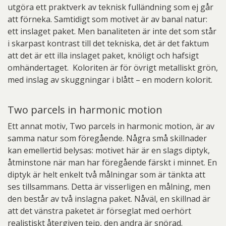
utgöra ett praktverk av teknisk fulländning som ej går
att förneka. Samtidigt som motivet är av banal natur:
ett inslaget paket. Men banaliteten är inte det som står
i skarpast kontrast till det tekniska, det är det faktum
att det är ett illa inslaget paket, knöligt och hafsigt
omhändertaget. Koloriten är för övrigt metalliskt grön,
med inslag av skuggningar i blått – en modern kolorit.
Two parcels in harmonic motion
Ett annat motiv, Two parcels in harmonic motion, är av
samma natur som föregående. Några små skillnader
kan emellertid belysas: motivet här är en slags diptyk,
åtminstone när man har föregående färskt i minnet. En
diptyk är helt enkelt två målningar som är tänkta att
ses tillsammans. Detta är visserligen en målning, men
den består av två inslagna paket. Nåväl, en skillnad är
att det vänstra paketet är förseglat med oerhört
realistiskt återgiven tejp, den andra är snörad.