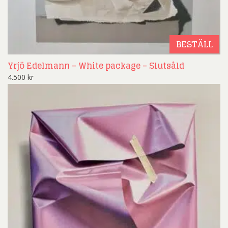
BESTÄLL
Yrjö Edelmann – White package – Slutsåld
4.500
kr