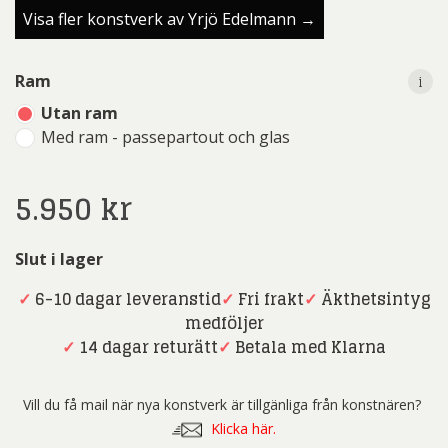
Visa fler konstverk av Yrjö Edelmann →
i
Ram
Utan ram
Med ram - passepartout och glas
5.950
kr
Slut i lager
✓
6-10 dagar leveranstid
✓
Fri frakt
✓
Äkthetsintyg
medföljer
✓
14 dagar returätt
✓
Betala med Klarna
Vill du få mail när nya konstverk är tillgänliga från konstnären?
Klicka här.