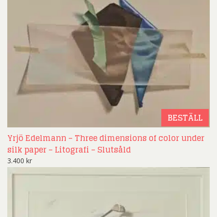
BESTÄLL
Yrjö Edelmann – Three dimensions of color under
silk paper – Litografi – Slutsåld
3.400
kr