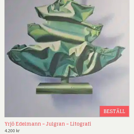
BESTÄLL
Yrjö Edelmann – Julgran – Litografi
4.200
kr