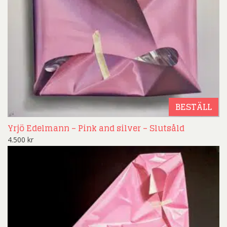
BESTÄLL
Yrjö Edelmann – Pink and silver – Slutsåld
4.500
kr