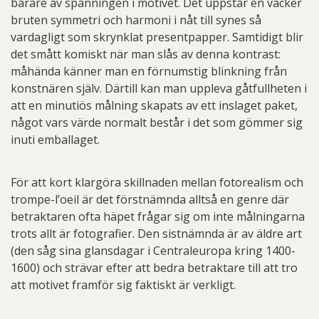
bärare av spänningen i motivet. Det uppstår en vacker
bruten symmetri och harmoni i nåt till synes så
vardagligt som skrynklat presentpapper. Samtidigt blir
det smått komiskt när man slås av denna kontrast:
måhända känner man en förnumstig blinkning från
konstnären själv. Därtill kan man uppleva gåtfullheten i
att en minutiös målning skapats av ett inslaget paket,
något vars värde normalt består i det som gömmer sig
inuti emballaget.
För att kort klargöra skillnaden mellan fotorealism och
trompe-l’oeil är det förstnämnda alltså en genre där
betraktaren ofta häpet frågar sig om inte målningarna
trots allt är fotografier. Den sistnämnda är av äldre art
(den såg sina glansdagar i Centraleuropa kring 1400-
1600) och strävar efter att bedra betraktare till att tro
att motivet framför sig faktiskt är verkligt.