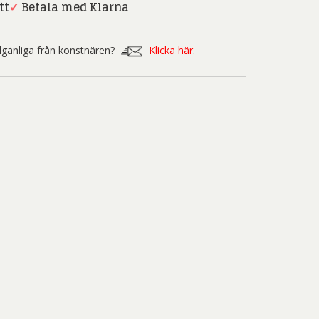
nd Svensson
Sandra Steen
tt
✓
Betala med Klarna
fan Wentzel
Stig Lindberg
illgänliga från konstnären?
Klicka här.
anne Nessim
Sven Lidberg
ö Edelmann
Olle Olson Hagalund