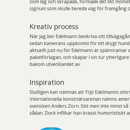
som låg och skräpade, formade det likt molne
signum som skulle bereda väg för framgång 
Kreativ process
När jag ber Edelmann beskriva sitt tillvägagån
sedan kamerans uppkomst för ett drygt hundra
aktuellt just nu för Edelmann är spännramar a
paketförlagan, och skapar i sin tur ytterligar
bakom utvecklandet av.
Inspiration
Slutligen kan nämnas att Yrjö Edelmanns störs
internationella konstnärsarenan nämns amerik
svensken Anders Zorn. Sist men inte minst s
sådan. Dock inflikar han krasst humoristiskt an