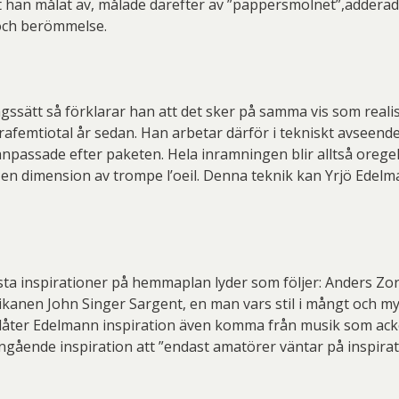
t han målat av, målade därefter av ”pappersmolnet”,addera
och berömmelse.
gssätt så förklarar han att det sker på samma vis som realis
femtiotal år sedan. Han arbetar därför i tekniskt avseende
npassade efter paketen. Hela inramningen blir alltså oregel
e en dimension av trompe l’oeil. Denna teknik kan Yrjö Edelma
ta inspirationer på hemmaplan lyder som följer: Anders Zor
anen John Singer Sargent, en man vars stil i mångt och my
å låter Edelmann inspiration även komma från musik som ac
gående inspiration att ”endast amatörer väntar på inspiration