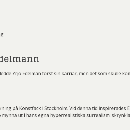
ng
Edelmann
nledde Yrjö Edelman först sin karriär, men det som skulle k
kning på Konstfack i Stockholm. Vid denna tid inspirerades 
e mynna ut i hans egna hyperrealistiska surrealism: skrynkl