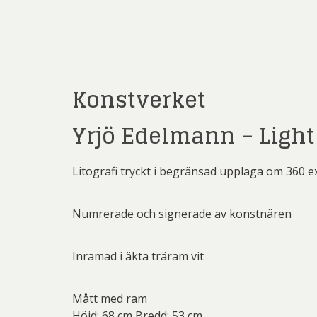
Rich
Sar
Sti
Ulf G
Konstverket
Zumre
Yrjö Edelmann – Light 
Litografi tryckt i begränsad upplaga om 360 
Numrerade och signerade av konstnären
Inramad i äkta träram vit
Mått med ram
Höjd: 68 cm Bredd: 53 cm