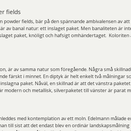
r fields
en powder fields, bär på den spännande ambivalensen av att 
r av banal natur: ett inslaget paket. Men banaliteten är inte
 inslaget paket, knöligt och hafsigt omhändertaget. Koloriten 
ion, är av samma natur som föregående. Några små skillnader
e färskt i minnet. En diptyk är helt enkelt två målningar so
inslagna paket. Nåväl, en skillnad är att det vänstra paketet
 modern och metallisk, silverpaketet till vänster är parat med
inleddes med kontemplation av ett moln. Edelmann målade en
n till sist att det endast blev en ordinär landskapsmålning 