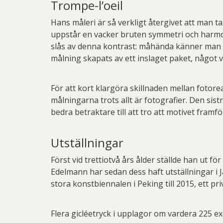
Trompe-l’oeil
Hans måleri är så verkligt återgivet att man ta
uppstår en vacker bruten symmetri och harmoni
slås av denna kontrast: måhända känner man en
målning skapats av ett inslaget paket, något 
För att kort klargöra skillnaden mellan fotore
målningarna trots allt är fotografier. Den sis
bedra betraktare till att tro att motivet framför
Utställningar
Först vid trettiotvå års ålder ställde han ut 
Edelmann har sedan dess haft utställningar i J
stora konstbiennalen i Peking till 2015, ett pr
Flera gicléetryck i upplagor om vardera 225 ex