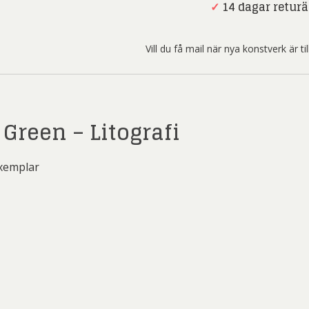
ard Ryan
Rickard Ölander
Rola
Green
✓
14 dagar returä
-
a Flodén
Sara Woodrow
Ste
Litografi
Vill du få mail när nya konstverk är t
mängd
g Laurin
Siri Carlén
Suz
ripenholm
Ulrica Hydman Vallien
Yrj
ta Pozder
Åsa Jungnelius
Green – Litografi
exemplar