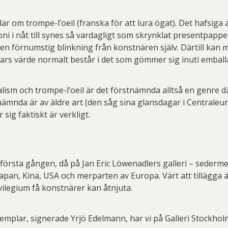
lar om trompe-l’oeil (franska för att lura ögat). Det hafsiga
 i nåt till synes så vardagligt som skrynklat presentpapper
 förnumstig blinkning från konstnären själv. Därtill kan m
vars värde normalt består i det som gömmer sig inuti emball
alism och trompe-l’oeil är det förstnämnda alltså en genre d
tnämnda är av äldre art (den såg sina glansdagar i Centraleu
 sig faktiskt är verkligt.
för första gången, då på Jan Eric Löwenadlers galleri – sede
apan, Kina, USA och merparten av Europa. Värt att tillägga ä
ivilegium få konstnärer kan åtnjuta.
emplar, signerade Yrjö Edelmann, har vi på Galleri Stockhol