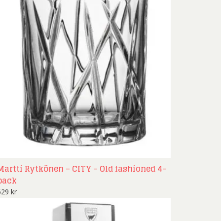
Martti Rytkönen – CITY – Old fashioned 4-
pack
629
kr