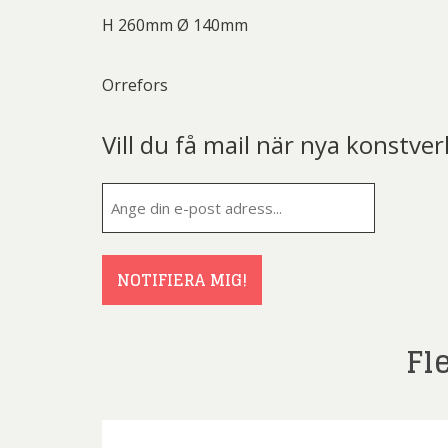
Rich
H 260mm Ø 140mm
Sar
Sti
Orrefors
Ulf G
Vill du få mail när nya konstver
Zumre
E-
post
(Obligatorisk
NOTIFIERA MIG!
Fl