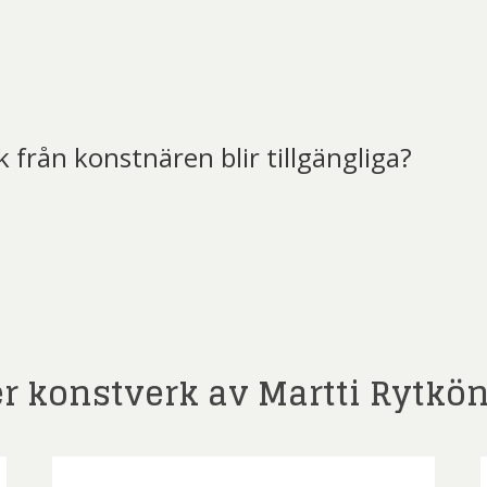
ard Ryan
Rickard Ölander
Rola
a Flodén
Sara Woodrow
Ste
g Laurin
Siri Carlén
Suz
ripenholm
Ulrica Hydman Vallien
Yrj
k från konstnären blir tillgängliga?
ta Pozder
Åsa Jungnelius
t)
er konstverk av Martti Rytkö