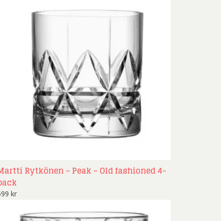
Martti Rytkönen – Peak – Old fashioned 4-
pack
599
kr