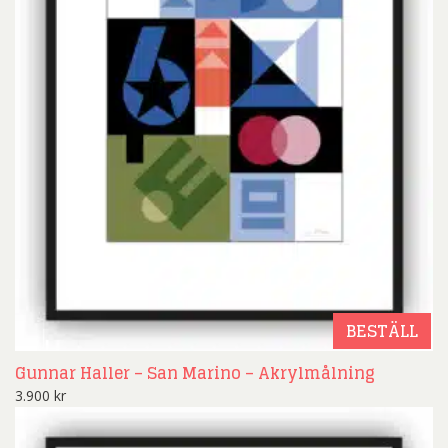
BESTÄLL
Gunnar Haller – San Marino – Akrylmålning
3.900
kr