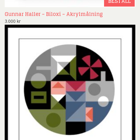
BESTÄLL
Gunnar Haller – Biloxi – Akrylmålning
3.000
kr