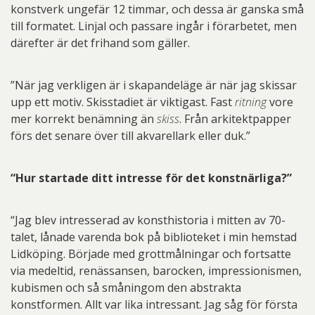
konstverk ungefär 12 timmar, och dessa är ganska små
till formatet. Linjal och passare ingår i förarbetet, men
därefter är det frihand som gäller.
”När jag verkligen är i skapandeläge är när jag skissar
upp ett motiv. Skisstadiet är viktigast. Fast
ritning
vore
mer korrekt benämning än
skiss
. Från arkitektpapper
förs det senare över till akvarellark eller duk.”
“Hur startade ditt intresse för det konstnärliga?”
“Jag blev intresserad av konsthistoria i mitten av 70-
talet, lånade varenda bok på biblioteket i min hemstad
Lidköping. Började med grottmålningar och fortsatte
via medeltid, renässansen, barocken, impressionismen,
kubismen och så småningom den abstrakta
konstformen. Allt var lika intressant. Jag såg för första