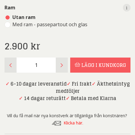
i
i
Ram
Utan ram
Med ram - passepartout och glas
2.900
kr
Gunnar
LÄGG I KUNDKORG
Haller
-
Rival
✓
6-10 dagar leveranstid
✓
Fri frakt
✓
Äkthetsintyg
-
medföljer
Akrylmålning
✓
14 dagar returätt
✓
Betala med Klarna
mängd
Vill du få mail när nya konstverk är tillgänliga från konstnären?
Klicka här.