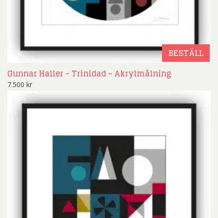
BESTÄLL
Gunnar Haller – Trinidad – Akrylmålning
7.500
kr