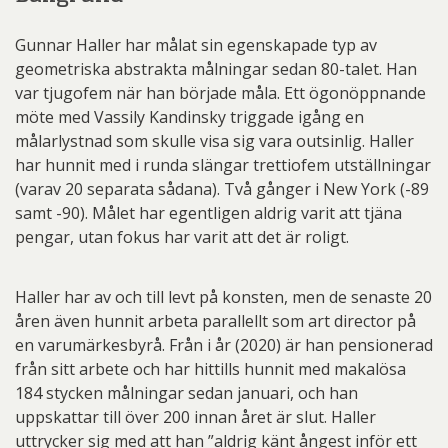
Gunnar Haller har målat sin egenskapade typ av
geometriska abstrakta målningar sedan 80-talet. Han
var tjugofem när han började måla. Ett ögonöppnande
möte med Vassily Kandinsky triggade igång en
målarlystnad som skulle visa sig vara outsinlig. Haller
har hunnit med i runda slängar trettiofem utställningar
(varav 20 separata sådana). Två gånger i New York (-89
samt -90). Målet har egentligen aldrig varit att tjäna
pengar, utan fokus har varit att det är roligt.
Haller har av och till levt på konsten, men de senaste 20
åren även hunnit arbeta parallellt som art director på
en varumärkesbyrå. Från i år (2020) är han pensionerad
från sitt arbete och har hittills hunnit med makalösa
184 stycken målningar sedan januari, och han
uppskattar till över 200 innan året är slut. Haller
uttrycker sig med att han ”aldrig känt ångest inför ett