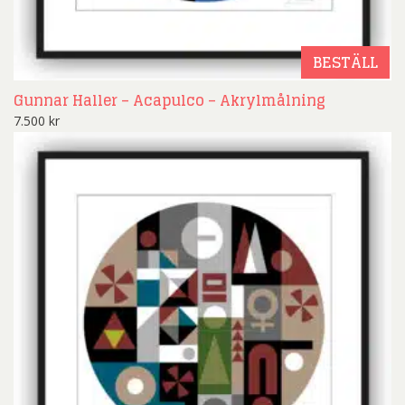
BESTÄLL
Gunnar Haller – Acapulco – Akrylmålning
7.500
kr