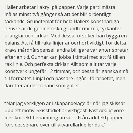
Haller arbetar i akryl på papper. Varje parti måsta
målas minst två gånger så att det blir ordentligt
täckande. Grundtemat för hela Hallers konstnärliga
oeuvre är de geometriska grundformerna; fyrkanter,
trianglar och cirklar. Med dessa försöker han bygga en
balans. Att få till raka linjer är oerhört viktigt. För detta
krävs mårdhårspensel, andra billigare varianter spretar
efter en tid. Gunnar kan jobba i timtal med att få till en
rak linje. Och perfekta cirklar. Allt som allt tar varje
konstverk ungefär 12 timmar, och dessa är ganska små
till formatet. Linjal och passare ingår i förarbetet, men
därefter är det frihand som gäller.
”När jag verkligen är i skapandeläge är när jag skissar
upp ett motiv. Skisstadiet är viktigast. Fast
ritning
vore
mer korrekt benämning än
skiss
. Från arkitektpapper
förs det senare över till akvarellark eller duk.”