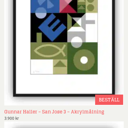
BESTÄLL
Gunnar Haller – San Jose 3 – Akrylmålning
3.900
kr