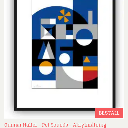
BESTÄLL
Gunnar Haller – Pet Sounds – Akrylmålning