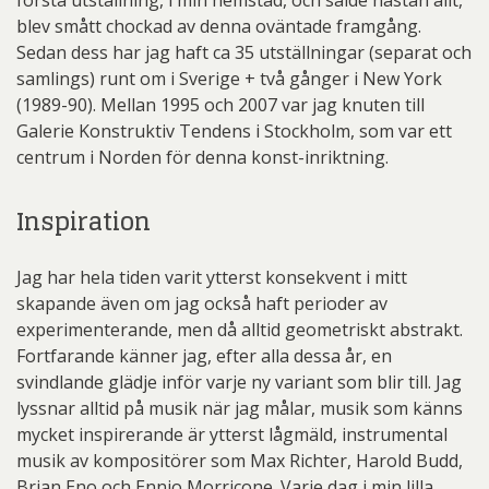
första utställning, i min hemstad, och sålde nästan allt,
blev smått chockad av denna oväntade framgång.
Sedan dess har jag haft ca 35 utställningar (separat och
samlings) runt om i Sverige + två gånger i New York
(1989-90). Mellan 1995 och 2007 var jag knuten till
Galerie Konstruktiv Tendens i Stockholm, som var ett
centrum i Norden för denna konst-inriktning.
Inspiration
Jag har hela tiden varit ytterst konsekvent i mitt
skapande även om jag också haft perioder av
experimenterande, men då alltid geometriskt abstrakt.
Fortfarande känner jag, efter alla dessa år, en
svindlande glädje inför varje ny variant som blir till. Jag
lyssnar alltid på musik när jag målar, musik som känns
mycket inspirerande är ytterst lågmäld, instrumental
musik av kompositörer som Max Richter, Harold Budd,
Brian Eno och Ennio Morricone. Varje dag i min lilla