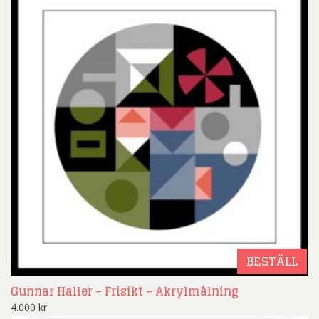
BESTÄLL
Gunnar Haller – Frisikt – Akrylmålning
4.000
kr