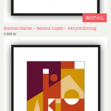
BESTÄLL
Gunnar Haller – Senora Lopez – Akrylmålning
5.900
kr