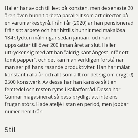
Haller har av och till levt på konsten, men de senaste 20
åren även hunnit arbeta parallellt som art director på
en varumärkesbyrå. Från i år (2020) är han pensionerad
från sitt arbete och har hittills hunnit med makalösa
184 stycken målningar sedan januari, och han
uppskattar till över 200 innan året är slut. Haller
uttrycker sig med att han ”aldrig känt ångest inför ett
tomt papper”, och det kan man verkligen förstå när
man ser på hans rasande produktivitet. Han har målat
konstant i alla år och allt som allt rör det sig om drygt (!)
2500 konstverk. Av dessa har han kanske sålt en
femtedel och resten ryms i källarförråd. Dessa har
Gunnar magasinerat så pass prydligt att inte ens
frugan störs. Hade ateljé i stan en period, men jobbar
numer hemifrån.
Stil