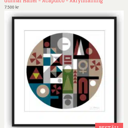
Gunnar Haller – Acapulco – Akrylmålning
7.500
kr
BESTÄLL