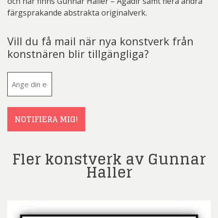
och här finns Gunnar Haller – Agadir samt flera andra
färgsprakande abstrakta originalverk.
Vill du få mail när nya konstverk från
konstnären blir tillgängliga?
E-
post
(Obligatoriskt)
NOTIFIERA MIG!
Fler konstverk av Gunnar
Haller