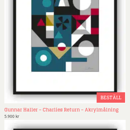
BESTÄLL
Gunnar Haller – Charlies Return – Akrylmålning
5.900
kr