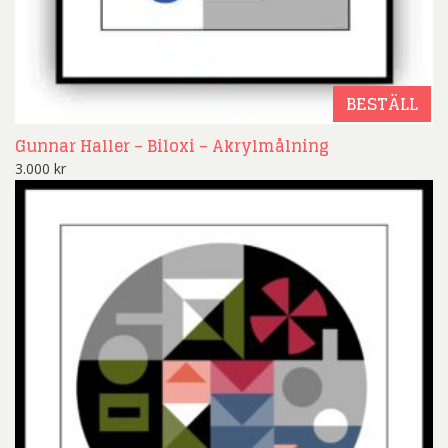
BESTÄLL
Gunnar Haller – Biloxi – Akrylmålning
3.000
kr