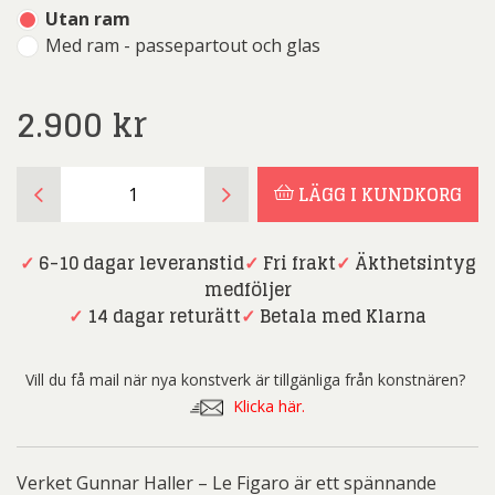
Utan ram
Med ram - passepartout och glas
2.900
kr
Gunnar
LÄGG I KUNDKORG
Haller
-
Le
✓
6-10 dagar leveranstid
✓
Fri frakt
✓
Äkthetsintyg
Figaro
medföljer
mängd
✓
14 dagar returätt
✓
Betala med Klarna
Vill du få mail när nya konstverk är tillgänliga från konstnären?
Klicka här.
Verket Gunnar Haller – Le Figaro är ett spännande