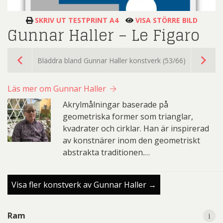
SKRIV UT TESTPRINT A4
VISA STÖRRE BILD
Gunnar Haller – Le Figaro
Bläddra bland Gunnar Haller konstverk (53/66)
Läs mer om Gunnar Haller
Akrylmålningar baserade på
geometriska former som trianglar,
kvadrater och cirklar. Han är inspirerad
av konstnärer inom den geometriskt
abstrakta traditionen.…
Visa fler konstverk av Gunnar Haller →
i
i
Ram