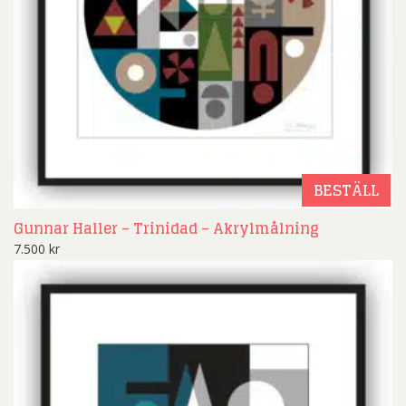
BESTÄLL
Gunnar Haller – Trinidad – Akrylmålning
7.500
kr