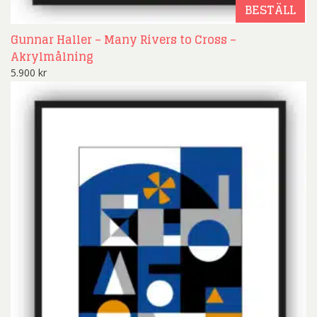
BESTÄLL
Gunnar Haller – Many Rivers to Cross –
Akrylmålning
5.900
kr