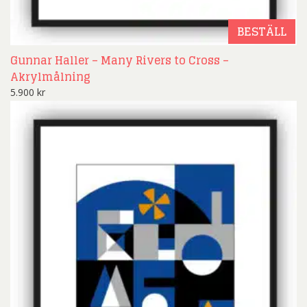
BESTÄLL
Gunnar Haller – Many Rivers to Cross –
Akrylmålning
5.900
kr