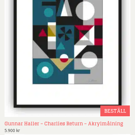
BESTÄLL
Gunnar Haller – Charlies Return – Akrylmålning
5.900
kr