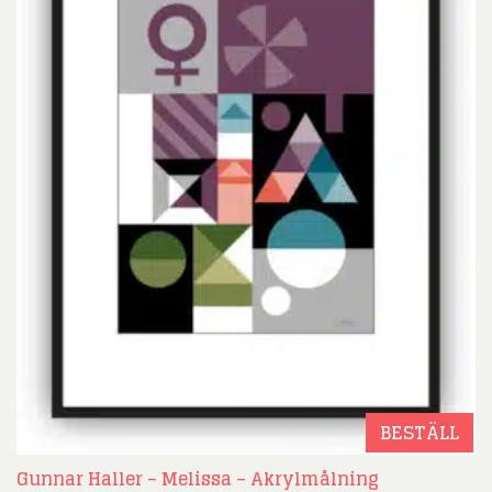
BESTÄLL
Gunnar Haller – Melissa – Akrylmålning