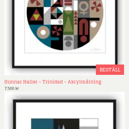
BESTÄLL
Gunnar Haller – Trinidad – Akrylmålning
7.500
kr