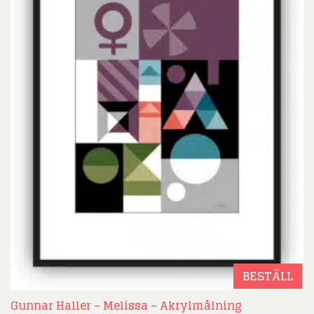
BESTÄLL
Gunnar Haller – Melissa – Akrylmålning