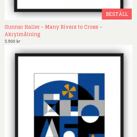
BESTÄLL
Gunnar Haller – Many Rivers to Cross –
Akrylmålning
5.900
kr