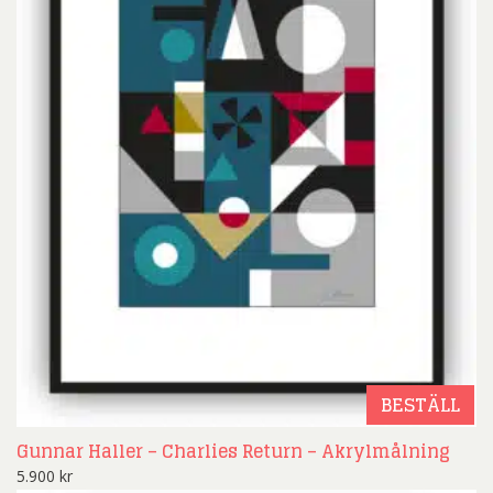
BESTÄLL
Gunnar Haller – Charlies Return – Akrylmålning
5.900
kr