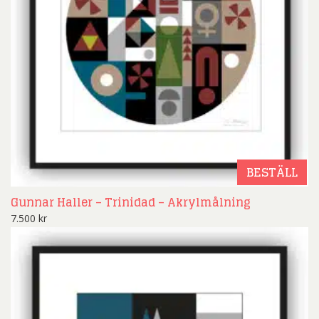
BESTÄLL
Gunnar Haller – Trinidad – Akrylmålning
7.500
kr