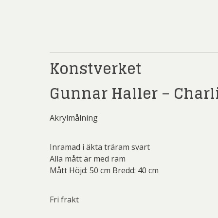
Rich
Sar
Sti
Ulf G
Konstverket
Zumre
Gunnar Haller – Charl
Akrylmålning
Inramad i äkta träram svart
Alla mått är med ram
Mått Höjd: 50 cm Bredd: 40 cm
Fri frakt