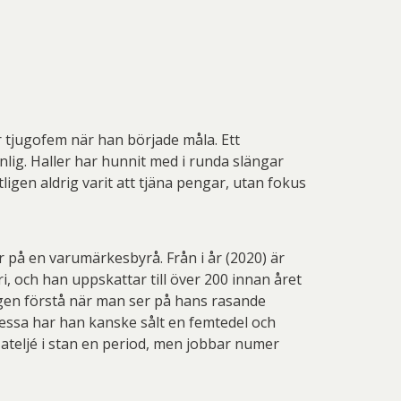
 tjugofem när han började måla. Ett
lig. Haller har hunnit med i runda slängar
ligen aldrig varit att tjäna pengar, utan fokus
or på en varumärkesbyrå. Från i år (2020) är
, och han uppskattar till över 200 innan året
ligen förstå när man ser på hans rasande
v dessa har han kanske sålt en femtedel och
 ateljé i stan en period, men jobbar numer