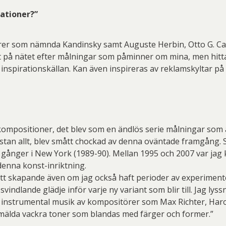
rationer?”
järer som nämnda Kandinsky samt Auguste Herbin, Otto G. Ca
tat på nätet efter målningar som påminner om mina, men hitta
spirationskällan. Kan även inspireras av reklamskyltar på oli
ompositioner, det blev som en ändlös serie målningar som a
ästan allt, blev smått chockad av denna oväntade framgång. S
 gånger i New York (1989-90). Mellan 1995 och 2007 var jag k
denna konst-inriktning.
 mitt skapande även om jag också haft perioder av experiment
svindlande glädje inför varje ny variant som blir till. Jag ly
, instrumental musik av kompositörer som Max Richter, Har
 lågmälda vackra toner som blandas med färger och former.”