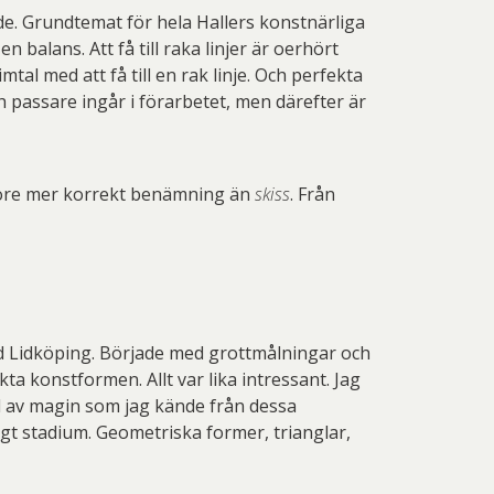
nde. Grundtemat för hela Hallers konstnärliga
balans. Att få till raka linjer är oerhört
tal med att få till en rak linje. Och perfekta
ch passare ingår i förarbetet, men därefter är
re mer korrekt benämning än
skiss
. Från
tad Lidköping. Började med grottmålningar och
 konstformen. Allt var lika intressant. Jag
d av magin som jag kände från dessa
digt stadium. Geometriska former, trianglar,