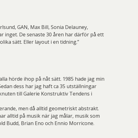
rlsund, GAN, Max Bill, Sonia Delauney,
r inget. De senaste 30 åren har därför på ett
ka sätt. Eller layout i en tidning.”
lla hörde ihop på nåt sätt. 1985 hade jag min
edan dess har jag haft ca 35 utställningar
nuten till Galerie Konstruktiv Tendens i
erande, men då alltid geometriskt abstrakt.
ssnar alltid på musik när jag målar, musik som
old Budd, Brian Eno och Ennio Morricone.