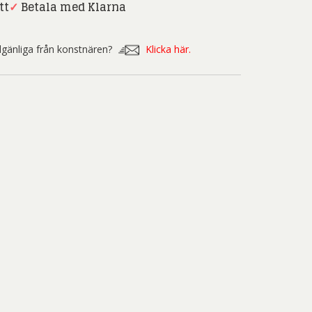
nd Svensson
Sandra Steen
tt
✓
Betala med Klarna
fan Wentzel
Stig Lindberg
illgänliga från konstnären?
Klicka här.
anne Nessim
Sven Lidberg
ö Edelmann
Olle Olson Hagalund