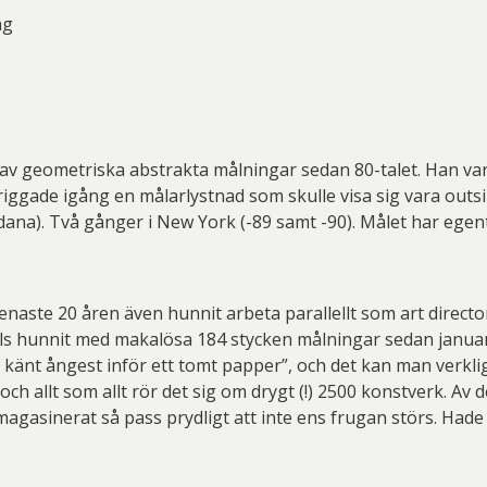
ng
av geometriska abstrakta målningar sedan 80-talet. Han var
gade igång en målarlystnad som skulle visa sig vara outsin
dana). Två gånger i New York (-89 samt -90). Målet har egent
 senaste 20 åren även hunnit arbeta parallellt som art direct
ills hunnit med makalösa 184 stycken målningar sedan januari
rig känt ångest inför ett tomt papper”, och det kan man verk
 och allt som allt rör det sig om drygt (!) 2500 konstverk. A
magasinerat så pass prydligt att inte ens frugan störs. Hade