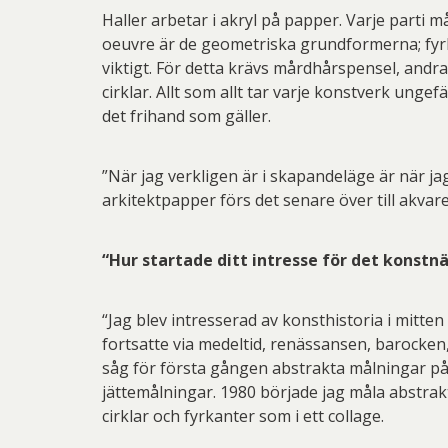
Haller arbetar i akryl på papper. Varje parti 
oeuvre är de geometriska grundformerna; fyrkan
viktigt. För detta krävs mårdhårspensel, andra b
cirklar. Allt som allt tar varje konstverk unge
det frihand som gäller.
”När jag verkligen är i skapandeläge är när jag
arkitektpapper förs det senare över till akvarel
“Hur startade ditt intresse för det konstn
“Jag blev intresserad av konsthistoria i mitt
fortsatte via medeltid, renässansen, barocken
såg för första gången abstrakta målningar på
jättemålningar. 1980 började jag måla abstrakta
cirklar och fyrkanter som i ett collage.