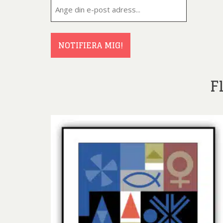
E-
post
(Obligatorisk
NOTIFIERA MIG!
F