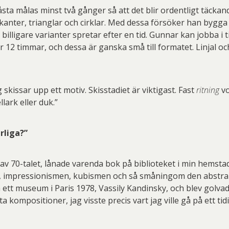
måsta målas minst två gånger så att det blir ordentligt täcka
ter, trianglar och cirklar. Med dessa försöker han bygga en 
illigare varianter spretar efter en tid. Gunnar kan jobba i tim
fär 12 timmar, och dessa är ganska små till formatet. Linjal o
 skissar upp ett motiv. Skisstadiet är viktigast. Fast
ritning
vo
lark eller duk.”
ärliga?”
en av 70-talet, lånade varenda bok på biblioteket i min hems
, impressionismen, kubismen och så småningom den abstrakta
 ett museum i Paris 1978, Vassily Kandinsky, och blev golva
 kompositioner, jag visste precis vart jag ville gå på ett ti