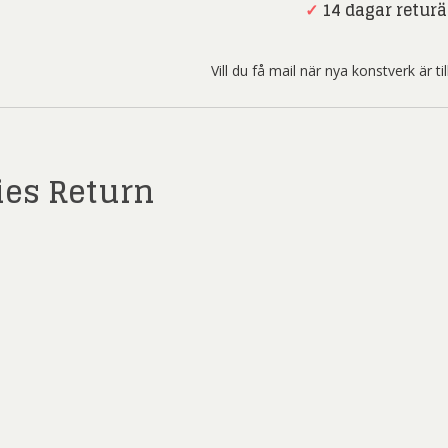
ard Ryan
Rickard Ölander
Rola
Return
✓
14 dagar returä
-
a Flodén
Sara Woodrow
Ste
Akrylmålning
Vill du få mail när nya konstverk är t
mängd
g Laurin
Siri Carlén
Suz
ripenholm
Ulrica Hydman Vallien
Yrj
ta Pozder
Åsa Jungnelius
ies Return