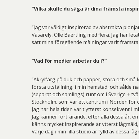
“Vilka skulle du säga är dina främsta inspi
“Jag var väldigt inspirerad av abstrakta pion
Vasarely, Olle Baertling med flera. Jag har le
sätt mina föregående målningar varit främsta in
“Vad för medier arbetar du i?”
“Akrylfärg på duk och papper, stora och små k
första utställning, i min hemstad, och sålde n
(separat och samlings) runt om i Sverige + två
Stockholm, som var ett centrum i Norden för 
Jag har hela tiden varit ytterst konsekvent i
Jag känner fortfarande, efter alla dessa år, en 
känns mycket inspirerande är ytterst lågmäld
Varje dag i min lilla studio är fylld av dessa