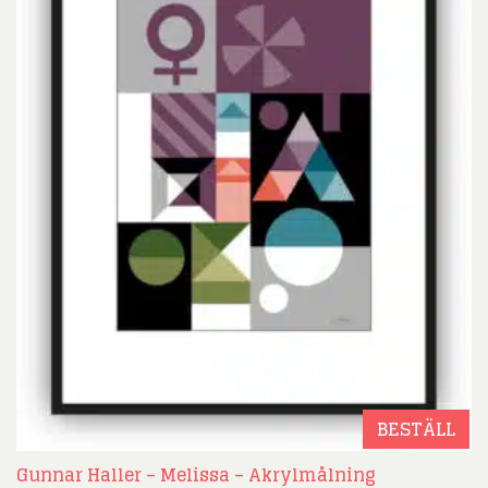
BESTÄLL
Gunnar Haller – Melissa – Akrylmålning