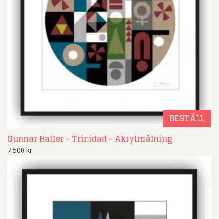
BESTÄLL
Gunnar Haller – Trinidad – Akrylmålning
7.500
kr