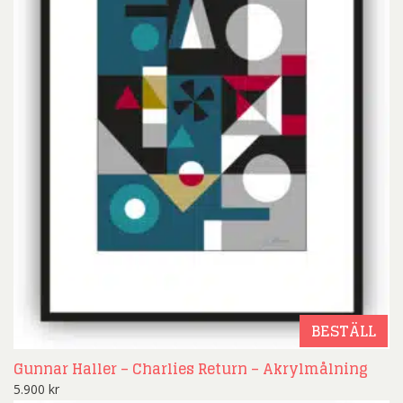
BESTÄLL
Gunnar Haller – Charlies Return – Akrylmålning
5.900
kr