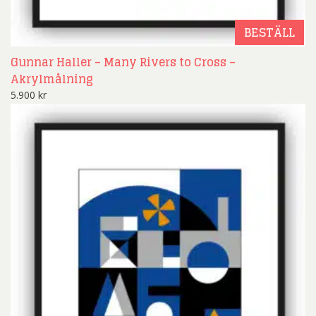
BESTÄLL
Gunnar Haller – Many Rivers to Cross –
Akrylmålning
5.900
kr