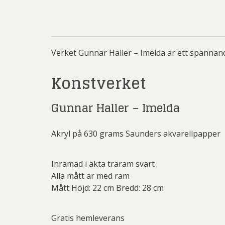
Rich
Sar
Sti
Verket Gunnar Haller – Imelda är ett spännan
Ulf G
Konstverket
Zumre
Gunnar Haller – Imelda
Akryl på 630 grams Saunders akvarellpapper
Inramad i äkta träram svart
Alla mått är med ram
Mått Höjd: 22 cm Bredd: 28 cm
Gratis hemleverans