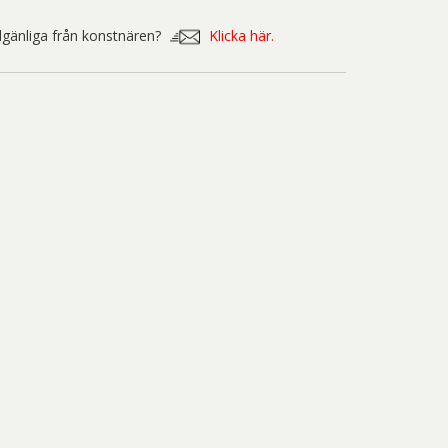
nd Svensson
Sandra Steen
illgänliga från konstnären?
Klicka här.
fan Wentzel
Stig Lindberg
anne Nessim
Sven Lidberg
ö Edelmann
Olle Olson Hagalund