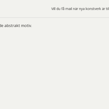
ard Ryan
Rickard Ölander
Rola
Vill du få mail när nya konstverk är t
a Flodén
Sara Woodrow
Ste
g Laurin
Siri Carlén
Suz
de abstrakt motiv.
ripenholm
Ulrica Hydman Vallien
Yrj
ta Pozder
Åsa Jungnelius