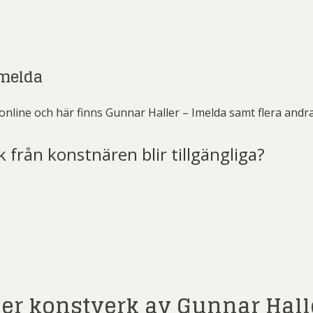
Imelda
online och här finns Gunnar Haller – Imelda samt flera andr
k från konstnären blir tillgängliga?
t)
ler konstverk av Gunnar Hall