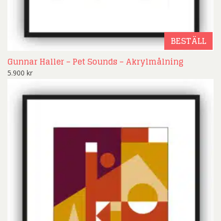
BESTÄLL
Gunnar Haller – Pet Sounds – Akrylmålning
5.900
kr