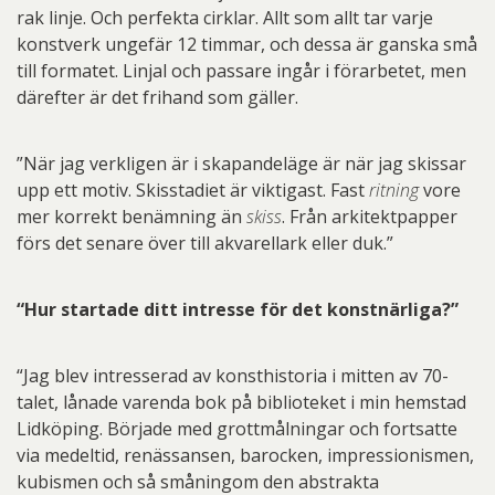
rak linje. Och perfekta cirklar. Allt som allt tar varje
konstverk ungefär 12 timmar, och dessa är ganska små
till formatet. Linjal och passare ingår i förarbetet, men
därefter är det frihand som gäller.
”När jag verkligen är i skapandeläge är när jag skissar
upp ett motiv. Skisstadiet är viktigast. Fast
ritning
vore
mer korrekt benämning än
skiss
. Från arkitektpapper
förs det senare över till akvarellark eller duk.”
“Hur startade ditt intresse för det konstnärliga?”
“Jag blev intresserad av konsthistoria i mitten av 70-
talet, lånade varenda bok på biblioteket i min hemstad
Lidköping. Började med grottmålningar och fortsatte
via medeltid, renässansen, barocken, impressionismen,
kubismen och så småningom den abstrakta