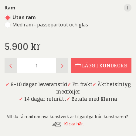
i
i
Ram
Utan ram
Med ram - passepartout och glas
5.900
kr
Gunnar
LÄGG I KUNDKORG
Haller
-
Senora
✓
6-10 dagar leveranstid
✓
Fri frakt
✓
Äkthetsintyg
Lopez
medföljer
-
✓
14 dagar returätt
✓
Betala med Klarna
Akrylmålning
mängd
Vill du få mail när nya konstverk är tillgänliga från konstnären?
Klicka här.