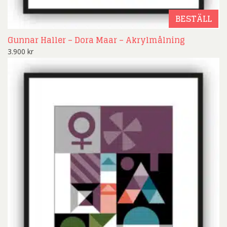
BESTÄLL
Gunnar Haller – Dora Maar – Akrylmålning
3.900
kr