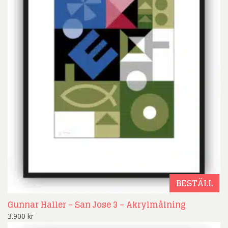
BESTÄLL
Gunnar Haller – San Jose 3 – Akrylmålning
3.900
kr