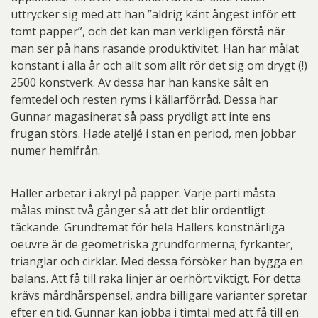
uttrycker sig med att han ”aldrig känt ångest inför ett
tomt papper”, och det kan man verkligen förstå när
man ser på hans rasande produktivitet. Han har målat
konstant i alla år och allt som allt rör det sig om drygt (!)
2500 konstverk. Av dessa har han kanske sålt en
femtedel och resten ryms i källarförråd. Dessa har
Gunnar magasinerat så pass prydligt att inte ens
frugan störs. Hade ateljé i stan en period, men jobbar
numer hemifrån.
Haller arbetar i akryl på papper. Varje parti måsta
målas minst två gånger så att det blir ordentligt
täckande. Grundtemat för hela Hallers konstnärliga
oeuvre är de geometriska grundformerna; fyrkanter,
trianglar och cirklar. Med dessa försöker han bygga en
balans. Att få till raka linjer är oerhört viktigt. För detta
krävs mårdhårspensel, andra billigare varianter spretar
efter en tid. Gunnar kan jobba i timtal med att få till en