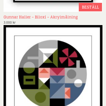
BESTÄLL
Gunnar Haller – Biloxi – Akrylmålning
3.000
kr