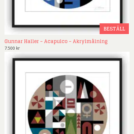
BESTÄLL
Gunnar Haller – Acapulco – Akrylmålning
7.500
kr