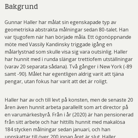
Bakgrund
Gunnar Haller har målat sin egenskapade typ av
geometriska abstrakta målningar sedan 80-talet. Han
var tjugofem när han började måla. Ett ögonöppnande
möte med Vassily Kandinsky triggade igång en
målarlystnad som skulle visa sig vara outsinlig. Haller
har hunnit med i runda slängar trettiofem utställningar
(varav 20 separata sådana). Två gånger i New York (-89
samt -90). Målet har egentligen aldrig varit att tjäna
pengar, utan fokus har varit att det är roligt.
Haller har av och till levt på konsten, men de senaste 20
åren även hunnit arbeta parallellt som art director på
en varumärkesbyrå. Från i år (2020) är han pensionerad
från sitt arbete och har hittills hunnit med makalösa
184 stycken målningar sedan januari, och han
uppskattar till över 200 innan året är slut. Haller